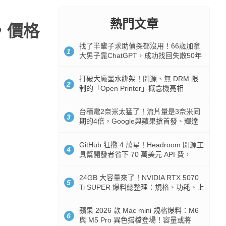
熱門文章
頭，價格
找了半輩子求助偵探都沒用！66歲加拿
1
大男子靠ChatGPT，成功找回失散50年
家人
打破大廠墨水綁架！開源、無 DRM 限
2
制的「Open Printer」概念機亮相
台積電2奈米太猛了！流片量是3奈米同
3
期的4倍，Google與蘋果搶首發、輝達
與AMD排隊等產能
GitHub 狂攬 4 萬星！Headroom 開源工
4
具幫開發者省下 70 萬美元 API 費，
Token 消耗暴降 92%
24GB 大容量來了！NVIDIA RTX 5070
5
Ti SUPER 爆料總整理：規格、功耗、上
市時間
蘋果 2026 款 Mac mini 規格爆料：M6
6
與 M5 Pro 異色搭檔登場！容量或將