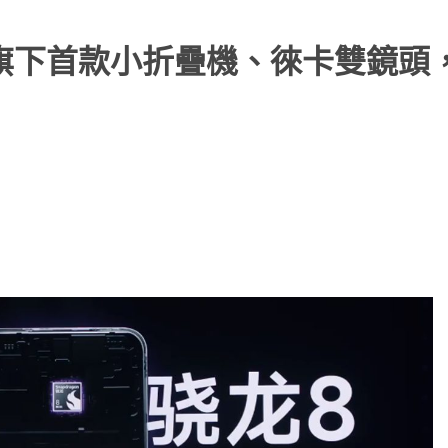
p發佈：旗下首款小折疊機、徠卡雙鏡