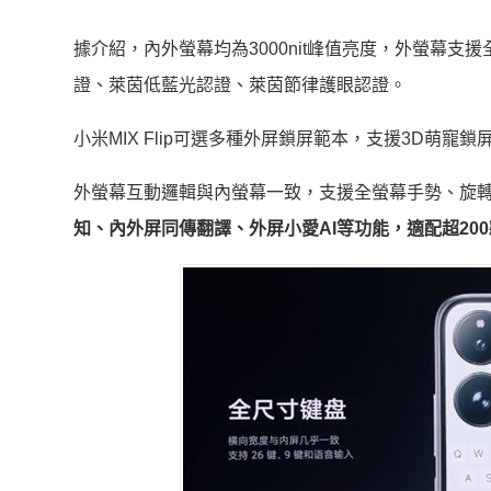
據介紹，內外螢幕均為3000nit峰值亮度，外螢幕支援
證、萊茵低藍光認證、萊茵節律護眼認證。
小米MIX Flip可選多種外屏鎖屏範本，支援3D萌
外螢幕互動邏輯與內螢幕一致，支援全螢幕手勢、旋
知、內外屏同傳翻譯、外屏小愛AI等功能，適配超200