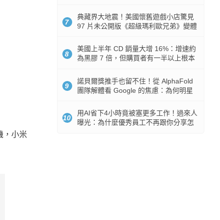
512GB 起跳
典藏界大地震！美國懷舊遊戲小店驚見
7
97 片未公開版《超級瑪利歐兄弟》變體
任天堂卡帶
美國上半年 CD 銷量大增 16%：增速約
8
為黑膠 7 倍，但購買者有一半以上根本
沒有播放器
諾貝爾獎推手也留不住！從 AlphaFold
9
團隊解體看 Google 的焦慮：為何明星
實驗室要為 Gemini 讓路？
用AI省下4小時竟被塞更多工作！過來人
10
曝光：為什麼優秀員工不再跟你分享怎
麼使用AI
機，小米