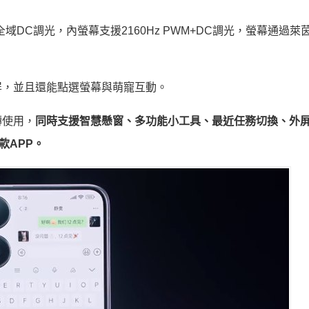
全域DC調光，內螢幕支援2160Hz PWM+DC調光，螢幕通過萊
寵鎖屏，並且還能點選螢幕與萌寵互動。
轉使用，
同時支援智慧懸窗、多功能小工具、最近任務切換、外
款APP。