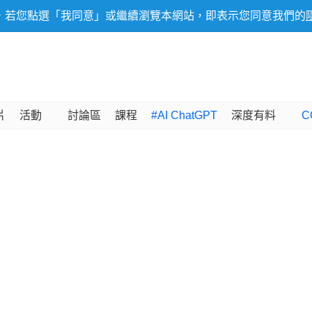
，若您點選「我同意」或繼續瀏覽本網站，即表示您同意我們的
片
活動
討論區
課程
#AI ChatGPT
深度有料
C