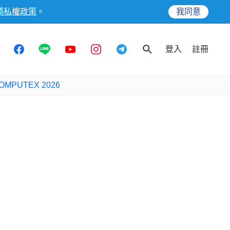
隱私權政策
。
我同意
登入
註冊
OMPUTEX 2026