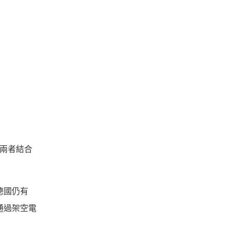
者兩者結合
德國仍有
通過架空電