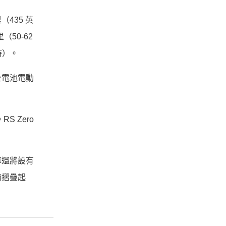
（435 英
50-62
時）。
全電池電動
S Zero
車還將設有
椅摺疊起