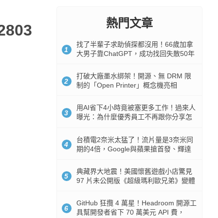
熱門文章
803
找了半輩子求助偵探都沒用！66歲加拿
1
大男子靠ChatGPT，成功找回失散50年
家人
打破大廠墨水綁架！開源、無 DRM 限
2
制的「Open Printer」概念機亮相
用AI省下4小時竟被塞更多工作！過來人
3
曝光：為什麼優秀員工不再跟你分享怎
麼使用AI
台積電2奈米太猛了！流片量是3奈米同
4
期的4倍，Google與蘋果搶首發、輝達
與AMD排隊等產能
典藏界大地震！美國懷舊遊戲小店驚見
5
97 片未公開版《超級瑪利歐兄弟》變體
任天堂卡帶
GitHub 狂攬 4 萬星！Headroom 開源工
6
具幫開發者省下 70 萬美元 API 費，