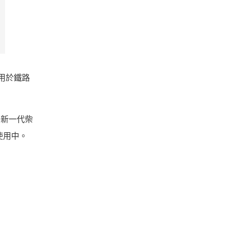
，用於鐵路
用的新一代柴
使用中。