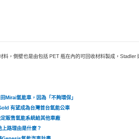
料，側壁也是由包括 PET 瓶在內的可回收材料製成，Stadler
田Mirai氫能車，因為「不夠環保」
y Gold 有望成為台灣首台氫能公車
決定販售氫能系統給其他車廠
池上路理由是什麼？
enesis氫能汽車計畫