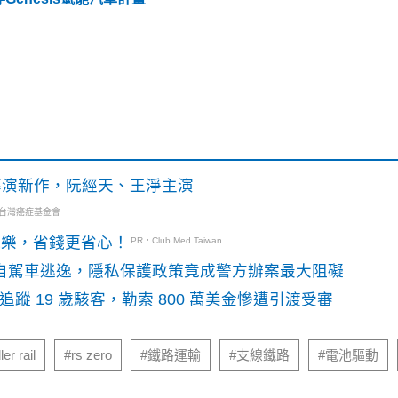
》導演新作，阮經天、王淨主演
・台灣癌症基金會
玩樂，省錢更省心！
PR・Club Med Taiwan
o自駕車逃逸，隱私保護政策竟成警方辦案最大阻礙
識別碼追蹤 19 歲駭客，勒索 800 萬美金慘遭引渡受審
er rail
#rs zero
#鐵路運輸
#支線鐵路
#電池驅動