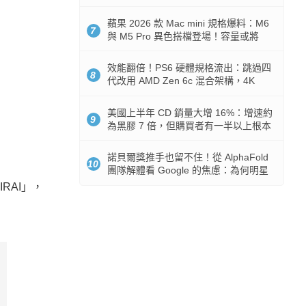
Token 消耗暴降 92%
蘋果 2026 款 Mac mini 規格爆料：M6
7
與 M5 Pro 異色搭檔登場！容量或將
512GB 起跳
效能翻倍！PS6 硬體規格流出：跳過四
8
代改用 AMD Zen 6c 混合架構，4K
120fps 與全光追時代來臨
美國上半年 CD 銷量大增 16%：增速約
9
為黑膠 7 倍，但購買者有一半以上根本
沒有播放器
諾貝爾獎推手也留不住！從 AlphaFold
10
團隊解體看 Google 的焦慮：為何明星
實驗室要為 Gemini 讓路？
RAI」，