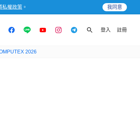
隱私權政策
。
我同意
登入
註冊
OMPUTEX 2026