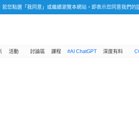
，若您點選「我同意」或繼續瀏覽本網站，即表示您同意我們的
片
活動
討論區
課程
#AI ChatGPT
深度有料
C