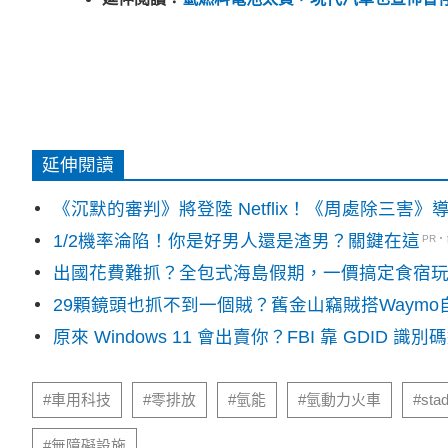
延伸閱讀
《沉默的審判》將登陸 Netflix！《周處除三害
1/2機率淪陷！你是好男人還是渣男？關鍵在這
PR
出國花費難抓？全包式海島假期，一價搞定食宿
29顆鏡頭也抓不到一個賊？舊金山竊賊搭Waym
原來 Windows 11 會出賣你？FBI 靠 GDID 
#車用科技
#零排放
#氫能
#氫動力火車
#stadl
#無障礙設施