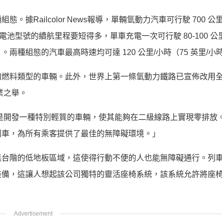
Railcolor News報導，單輛氫動力汽車可行駛 700 公里
。電池型號的續航里程要短得多，單車充電一次可行駛 80-100 公里（
英里）。兩種組態的汽車最高時速均可達 120 公里/小時（75 英里/小
和燃料類型的車輛。此外，世界上第一條氫動力鐵路已宣佈改用
商業之舉。
們的目標是開發一種特別輕質的車輛，使其能夠在二級線路上實現零排放。R
列車，為所有乘客提供了最佳的無障礙環境。」
無台階的低地板區域，這使得行動不便的人也能無障礙通行。列
裝備，這讓人想起該公司獨特的靈活座椅系統，該系統允許將座