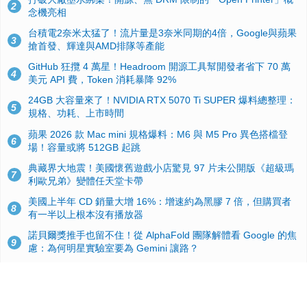
2
念機亮相
台積電2奈米太猛了！流片量是3奈米同期的4倍，Google與蘋果
3
搶首發、輝達與AMD排隊等產能
GitHub 狂攬 4 萬星！Headroom 開源工具幫開發者省下 70 萬
4
美元 API 費，Token 消耗暴降 92%
24GB 大容量來了！NVIDIA RTX 5070 Ti SUPER 爆料總整理：
5
規格、功耗、上市時間
蘋果 2026 款 Mac mini 規格爆料：M6 與 M5 Pro 異色搭檔登
6
場！容量或將 512GB 起跳
典藏界大地震！美國懷舊遊戲小店驚見 97 片未公開版《超級瑪
7
利歐兄弟》變體任天堂卡帶
美國上半年 CD 銷量大增 16%：增速約為黑膠 7 倍，但購買者
8
有一半以上根本沒有播放器
諾貝爾獎推手也留不住！從 AlphaFold 團隊解體看 Google 的焦
9
慮：為何明星實驗室要為 Gemini 讓路？
用AI省下4小時竟被塞更多工作！過來人曝光：為什麼優秀員工
10
不再跟你分享怎麼使用AI