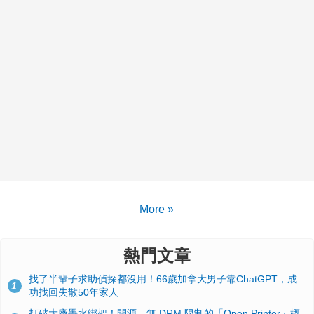
More »
熱門文章
找了半輩子求助偵探都沒用！66歲加拿大男子靠ChatGPT，成
1
功找回失散50年家人
打破大廠墨水綁架！開源、無 DRM 限制的「Open Printer」概