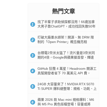
熱門文章
找了半輩子求助偵探都沒用！66歲加拿
1
大男子靠ChatGPT，成功找回失散50年
家人
打破大廠墨水綁架！開源、無 DRM 限
2
制的「Open Printer」概念機亮相
台積電2奈米太猛了！流片量是3奈米同
3
期的4倍，Google與蘋果搶首發、輝達
與AMD排隊等產能
GitHub 狂攬 4 萬星！Headroom 開源工
4
具幫開發者省下 70 萬美元 API 費，
Token 消耗暴降 92%
24GB 大容量來了！NVIDIA RTX 5070
5
Ti SUPER 爆料總整理：規格、功耗、上
市時間
蘋果 2026 款 Mac mini 規格爆料：M6
6
與 M5 Pro 異色搭檔登場！容量或將