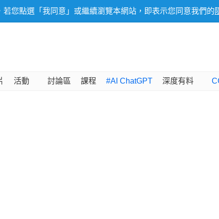
，若您點選「我同意」或繼續瀏覽本網站，即表示您同意我們的
片
活動
討論區
課程
#AI ChatGPT
深度有料
C