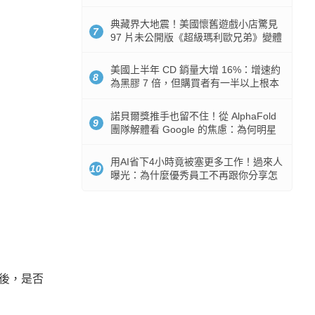
512GB 起跳
典藏界大地震！美國懷舊遊戲小店驚見
7
97 片未公開版《超級瑪利歐兄弟》變體
任天堂卡帶
美國上半年 CD 銷量大增 16%：增速約
8
為黑膠 7 倍，但購買者有一半以上根本
沒有播放器
諾貝爾獎推手也留不住！從 AlphaFold
9
團隊解體看 Google 的焦慮：為何明星
實驗室要為 Gemini 讓路？
用AI省下4小時竟被塞更多工作！過來人
10
曝光：為什麼優秀員工不再跟你分享怎
麼使用AI
之後，是否