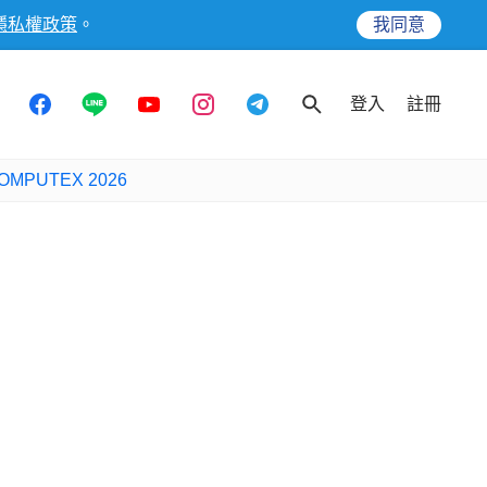
隱私權政策
。
我同意
登入
註冊
OMPUTEX 2026