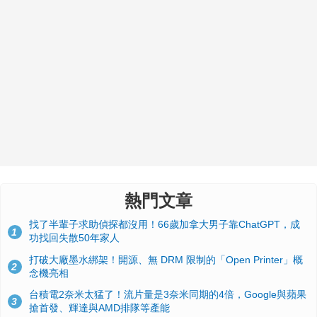
熱門文章
找了半輩子求助偵探都沒用！66歲加拿大男子靠ChatGPT，成
1
功找回失散50年家人
打破大廠墨水綁架！開源、無 DRM 限制的「Open Printer」概
2
念機亮相
台積電2奈米太猛了！流片量是3奈米同期的4倍，Google與蘋果
3
搶首發、輝達與AMD排隊等產能