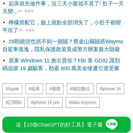
起床就先做件事，沒三天小腹就不見了! 肚子一天
天變...
PR・新素簡
檸檬搭配它，臉上斑點全部消失了，小肚子都變
平坦了
PR・新素簡
29顆鏡頭也抓不到一個賊？舊金山竊賊搭Waymo
自駕車逃逸，隱私保護政策竟成警方辦案最大阻礙
原來 Windows 11 會出賣你？FBI 靠 GDID 識別
碼追蹤 19 歲駭客，勒索 800 萬美金慘遭引渡受審
#Apple
#蘋果
#優惠
#德誼數位
#iphone 16
#訂閱制
#iphone 16 pro
#data express
送【10個ChatGPT的好工具】電子書