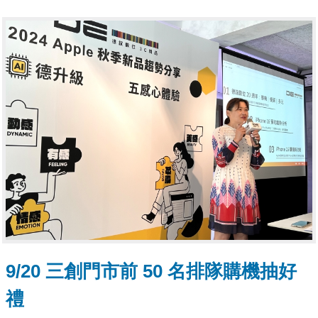
9/20 三創門市前 50 名排隊購機抽好
禮