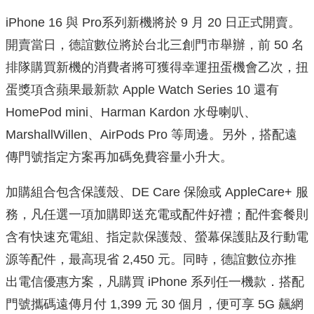
iPhone 16 與 Pro系列新機將於 9 月 20 日正式開賣。
開賣當日，德誼數位將於台北三創門市舉辦，前 50 名
排隊購買新機的消費者將可獲得幸運扭蛋機會乙次，扭
蛋獎項含蘋果最新款 Apple Watch Series 10 還有
HomePod mini、Harman Kardon 水母喇叭、
MarshallWillen、AirPods Pro 等周邊。另外，搭配遠
傳門號指定方案再加碼免費容量小升大。
加購組合包含保護殼、DE Care 保險或 AppleCare+ 服
務，凡任選一項加購即送充電或配件好禮；配件套餐則
含有快速充電組、指定款保護殼、螢幕保護貼及行動電
源等配件，最高現省 2,450 元。同時，德誼數位亦推
出電信優惠方案，凡購買 iPhone 系列任一機款．搭配
門號攜碼遠傳月付 1,399 元 30 個月，便可享 5G 飆網