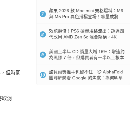
Token 消耗暴降 92%
蘋果 2026 款 Mac mini 規格爆料：M6
7
與 M5 Pro 異色搭檔登場！容量或將
512GB 起跳
效能翻倍！PS6 硬體規格流出：跳過四
8
代改用 AMD Zen 6c 混合架構，4K
120fps 與全光追時代來臨
美國上半年 CD 銷量大增 16%：增速約
9
為黑膠 7 倍，但購買者有一半以上根本
沒有播放器
諾貝爾獎推手也留不住！從 AlphaFold
版本，但時間
10
團隊解體看 Google 的焦慮：為何明星
實驗室要為 Gemini 讓路？
將取消