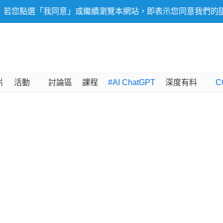
，若您點選「我同意」或繼續瀏覽本網站，即表示您同意我們的
片
活動
討論區
課程
#AI ChatGPT
深度有料
C