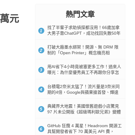
熱門文章
一萬元
找了半輩子求助偵探都沒用！66歲加拿
1
大男子靠ChatGPT，成功找回失散50年
家人
打破大廠墨水綁架！開源、無 DRM 限
2
制的「Open Printer」概念機亮相
用AI省下4小時竟被塞更多工作！過來人
3
曝光：為什麼優秀員工不再跟你分享怎
麼使用AI
台積電2奈米太猛了！流片量是3奈米同
4
期的4倍，Google與蘋果搶首發、輝達
與AMD排隊等產能
典藏界大地震！美國懷舊遊戲小店驚見
5
97 片未公開版《超級瑪利歐兄弟》變體
任天堂卡帶
GitHub 狂攬 4 萬星！Headroom 開源工
6
具幫開發者省下 70 萬美元 API 費，