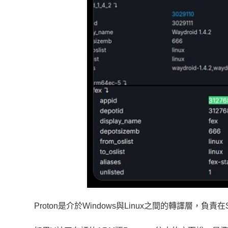
Proton是介於Windows與Linux之間的轉譯層，負責在S