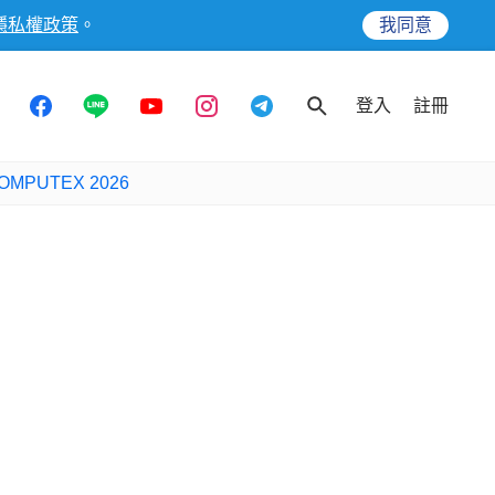
隱私權政策
。
我同意
登入
註冊
OMPUTEX 2026