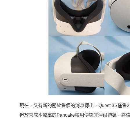
現在，又有新的關於售價的消息傳出，Quest 3S僅售299
但放棄成本較高的Pancake轉用傳統菲涅爾透鏡，將價格