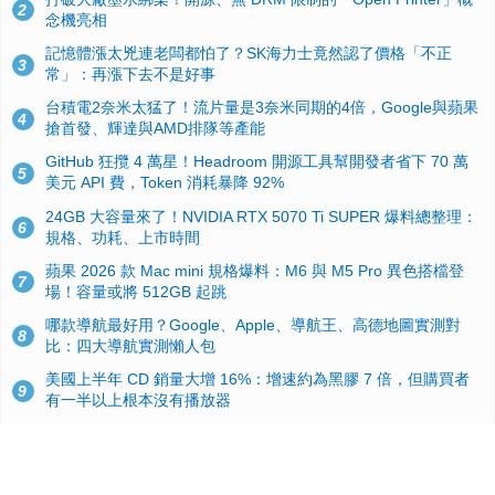
2
念機亮相
記憶體漲太兇連老闆都怕了？SK海力士竟然認了價格「不正
3
常」：再漲下去不是好事
台積電2奈米太猛了！流片量是3奈米同期的4倍，Google與蘋果
4
搶首發、輝達與AMD排隊等產能
GitHub 狂攬 4 萬星！Headroom 開源工具幫開發者省下 70 萬
5
美元 API 費，Token 消耗暴降 92%
24GB 大容量來了！NVIDIA RTX 5070 Ti SUPER 爆料總整理：
6
規格、功耗、上市時間
蘋果 2026 款 Mac mini 規格爆料：M6 與 M5 Pro 異色搭檔登
7
場！容量或將 512GB 起跳
哪款導航最好用？Google、Apple、導航王、高德地圖實測對
8
比：四大導航實測懶人包
美國上半年 CD 銷量大增 16%：增速約為黑膠 7 倍，但購買者
9
有一半以上根本沒有播放器
諾貝爾獎推手也留不住！從 AlphaFold 團隊解體看 Google 的焦
10
慮：為何明星實驗室要為 Gemini 讓路？