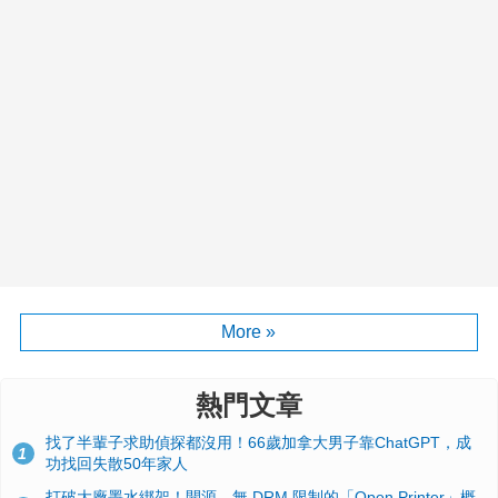
More »
熱門文章
找了半輩子求助偵探都沒用！66歲加拿大男子靠ChatGPT，成
1
功找回失散50年家人
打破大廠墨水綁架！開源、無 DRM 限制的「Open Printer」概