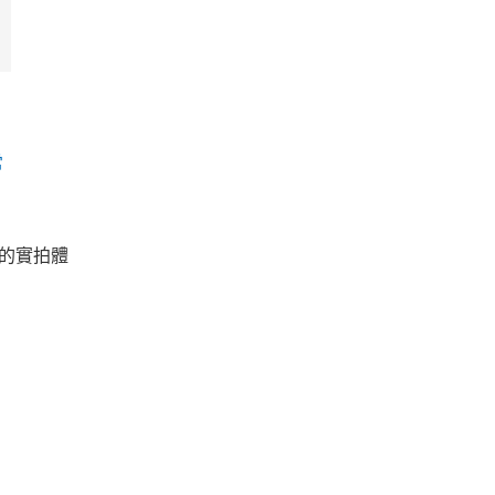
常
o 的實拍體