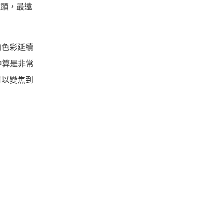
廣角鏡頭，最遠
的色彩延續
中算是非常
可以變焦到