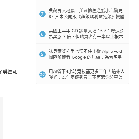
512GB 起跳
典藏界大地震！美國懷舊遊戲小店驚見
7
97 片未公開版《超級瑪利歐兄弟》變體
任天堂卡帶
美國上半年 CD 銷量大增 16%：增速約
8
為黑膠 7 倍，但購買者有一半以上根本
沒有播放器
諾貝爾獎推手也留不住！從 AlphaFold
9
團隊解體看 Google 的焦慮：為何明星
實驗室要為 Gemini 讓路？
用AI省下4小時竟被塞更多工作！過來人
了幾篇報
10
曝光：為什麼優秀員工不再跟你分享怎
麼使用AI