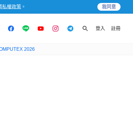
隱私權政策
。
我同意
登入
註冊
OMPUTEX 2026