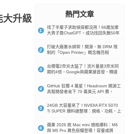
熱門文章
功能大升級
找了半輩子求助偵探都沒用！66歲加拿
1
大男子靠ChatGPT，成功找回失散50年
家人
打破大廠墨水綁架！開源、無 DRM 限
2
制的「Open Printer」概念機亮相
台積電2奈米太猛了！流片量是3奈米同
3
期的4倍，Google與蘋果搶首發、輝達
與AMD排隊等產能
GitHub 狂攬 4 萬星！Headroom 開源工
4
具幫開發者省下 70 萬美元 API 費，
Token 消耗暴降 92%
24GB 大容量來了！NVIDIA RTX 5070
5
Ti SUPER 爆料總整理：規格、功耗、上
市時間
蘋果 2026 款 Mac mini 規格爆料：M6
6
與 M5 Pro 異色搭檔登場！容量或將