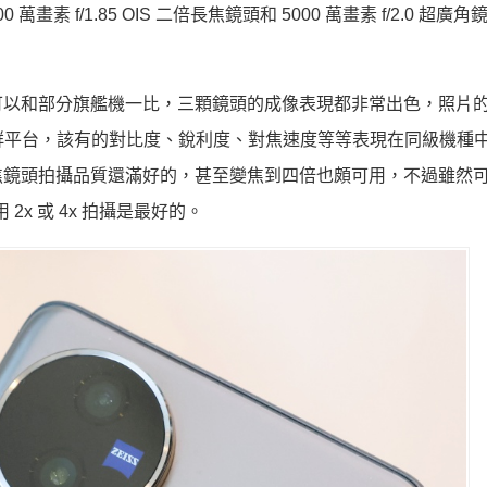
000 萬畫素 f/1.85 OIS 二倍長焦鏡頭和 5000 萬畫素 f/2.0 超
可以和部分旗艦機一比，三顆鏡頭的成像表現都非常出色，照片
社群平台，該有的對比度、銳利度、對焦速度等等表現在同級機種
焦鏡頭拍攝品質還滿好的，甚至變焦到四倍也頗可用，不過雖然
x 或 4x 拍攝是最好的。