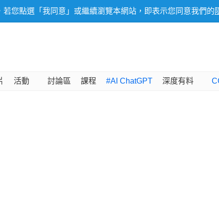
，若您點選「我同意」或繼續瀏覽本網站，即表示您同意我們的
片
活動
討論區
課程
#AI ChatGPT
深度有料
C