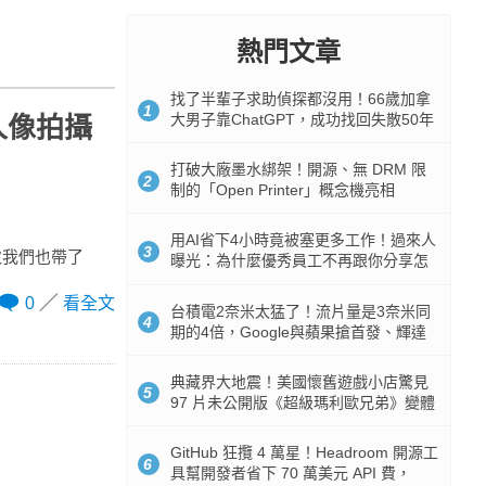
熱門文章
找了半輩子求助偵探都沒用！66歲加拿
1
大男子靠ChatGPT，成功找回失散50年
、人像拍攝
家人
打破大廠墨水綁架！開源、無 DRM 限
2
制的「Open Printer」概念機亮相
用AI省下4小時竟被塞更多工作！過來人
3
次我們也帶了
曝光：為什麼優秀員工不再跟你分享怎
麼使用AI
0
看全文
台積電2奈米太猛了！流片量是3奈米同
4
期的4倍，Google與蘋果搶首發、輝達
與AMD排隊等產能
典藏界大地震！美國懷舊遊戲小店驚見
5
97 片未公開版《超級瑪利歐兄弟》變體
任天堂卡帶
GitHub 狂攬 4 萬星！Headroom 開源工
6
具幫開發者省下 70 萬美元 API 費，