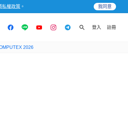
隱私權政策
。
我同意
登入
註冊
OMPUTEX 2026