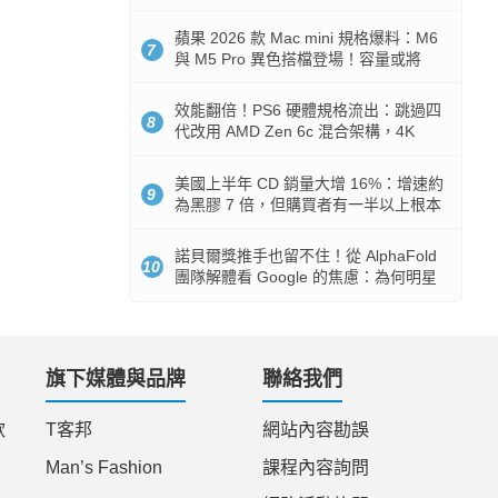
Token 消耗暴降 92%
蘋果 2026 款 Mac mini 規格爆料：M6
7
與 M5 Pro 異色搭檔登場！容量或將
512GB 起跳
效能翻倍！PS6 硬體規格流出：跳過四
8
代改用 AMD Zen 6c 混合架構，4K
120fps 與全光追時代來臨
美國上半年 CD 銷量大增 16%：增速約
9
為黑膠 7 倍，但購買者有一半以上根本
沒有播放器
諾貝爾獎推手也留不住！從 AlphaFold
10
團隊解體看 Google 的焦慮：為何明星
實驗室要為 Gemini 讓路？
旗下媒體與品牌
聯絡我們
款
T客邦
網站內容勘誤
Man’s Fashion
課程內容詢問