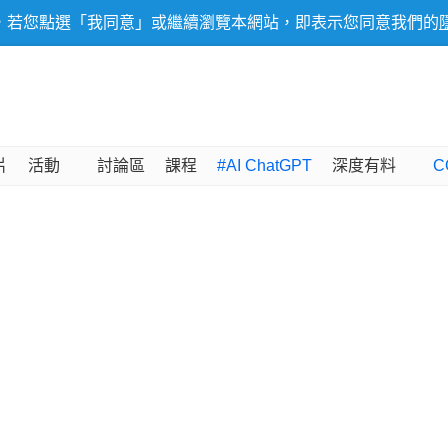
，若您點選「我同意」或繼續瀏覽本網站，即表示您同意我們的
片
活動
討論區
課程
#AI ChatGPT
深度有料
C