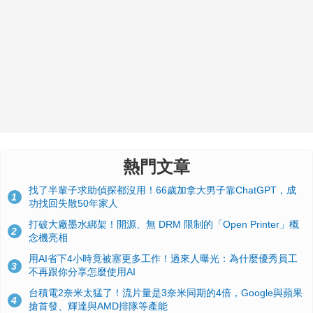
熱門文章
找了半輩子求助偵探都沒用！66歲加拿大男子靠ChatGPT，成
1
功找回失散50年家人
打破大廠墨水綁架！開源、無 DRM 限制的「Open Printer」概
2
念機亮相
用AI省下4小時竟被塞更多工作！過來人曝光：為什麼優秀員工
3
不再跟你分享怎麼使用AI
台積電2奈米太猛了！流片量是3奈米同期的4倍，Google與蘋果
4
搶首發、輝達與AMD排隊等產能