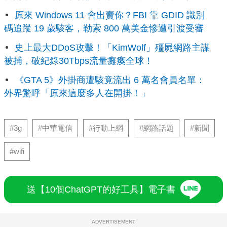
原來 Windows 11 會出賣你？FBI 靠 GDID 識別
碼追蹤 19 歲駭客，勒索 800 萬美金慘遭引渡受審
史上最大DDoS攻擊！「KimWolf」殭屍網路主謀
被捕，破紀錄30Tbps流量癱瘓全球！
《GTA 5》外掛商遭駭竟流出 6 萬名會員名單：
外界驚呼「原來這麼多人在開掛！」
#3g
#中華電信
#行動上網
#網路話題
#新聞
#wifi
送【10個ChatGPT的好工具】電子書
ADVERTISEMENT