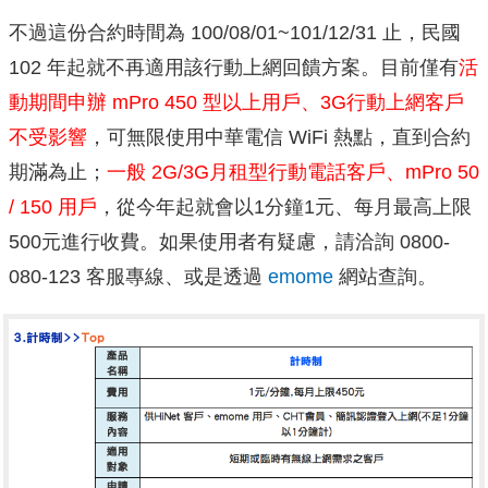
不過這份合約時間為 100/08/01~101/12/31 止，民國
102 年起就不再適用該行動上網回饋方案。目前僅有
活
動期間申辦 mPro 450 型以上用戶、3G行動上網客戶
不受影響
，可無限使用中華電信 WiFi 熱點，直到合約
期滿為止；
一般
2G/3G月租型行動電話客戶、mPro 50
/ 150 用戶
，從今年起就會以1分鐘1元、每月最高上限
500元進行收費。如果使用者有疑慮，請洽詢
0800-
080-123 客服專線、或是透過
emome
網站查詢。