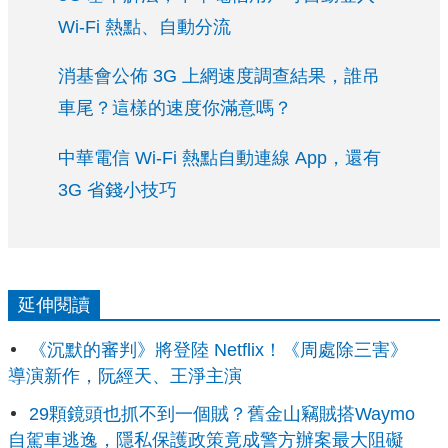
Wi-Fi 熱點、自動分流
消基會公佈 3G 上網速度調查結果，誰吊
車尾？這樣的速度你滿意嗎？
中華電信 Wi-Fi 熱點自動連線 App，還有
3G 省錢小技巧
延伸閱讀
《沉默的審判》將登陸 Netflix！《周處除三害》
導演新作，阮經天、王淨主演
29顆鏡頭也抓不到一個賊？舊金山竊賊搭Waymo
自駕車逃逸，隱私保護政策竟成警方辦案最大阻礙