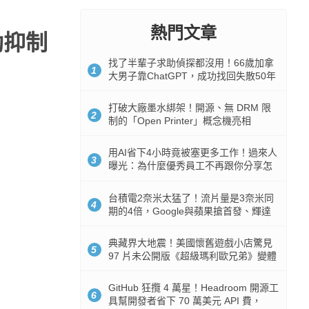
熱門文章
動抑制
找了半輩子求助偵探都沒用！66歲加拿
1
大男子靠ChatGPT，成功找回失散50年
家人
打破大廠墨水綁架！開源、無 DRM 限
2
制的「Open Printer」概念機亮相
用AI省下4小時竟被塞更多工作！過來人
3
曝光：為什麼優秀員工不再跟你分享怎
麼使用AI
台積電2奈米太猛了！流片量是3奈米同
4
期的4倍，Google與蘋果搶首發、輝達
與AMD排隊等產能
典藏界大地震！美國懷舊遊戲小店驚見
5
97 片未公開版《超級瑪利歐兄弟》變體
任天堂卡帶
GitHub 狂攬 4 萬星！Headroom 開源工
6
具幫開發者省下 70 萬美元 API 費，