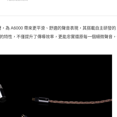
，為 A6000 帶來更平滑、舒適的聲音表現，其搭載自主研發的「
電性的特性，不僅提升了傳導效率，更能忠實還原每一個細微聲音