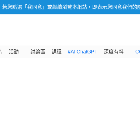
，若您點選「我同意」或繼續瀏覽本網站，即表示您同意我們的
片
活動
討論區
課程
#AI ChatGPT
深度有料
C