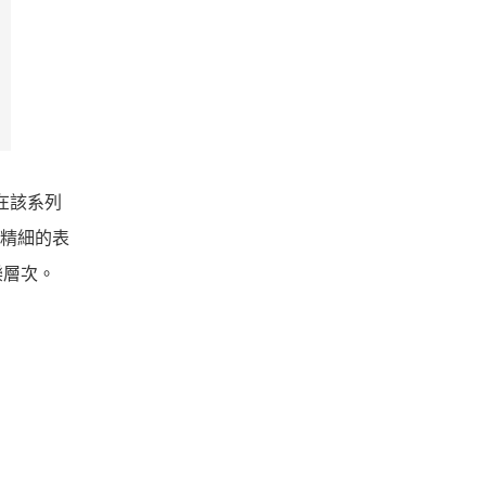
在該系列
備精細的表
樂層次。