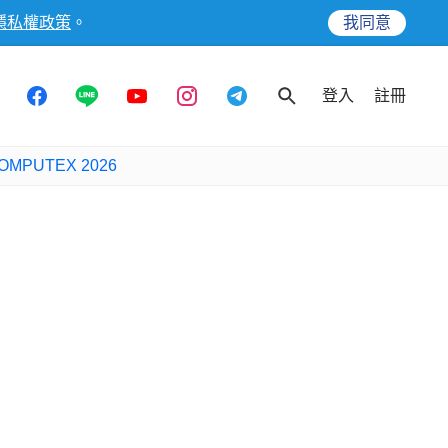
隱私權政策
。
我同意
登入
註冊
OMPUTEX 2026