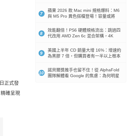
Token 消耗暴降 92%
蘋果 2026 款 Mac mini 規格爆料：M6
7
與 M5 Pro 異色搭檔登場！容量或將
512GB 起跳
效能翻倍！PS6 硬體規格流出：跳過四
8
代改用 AMD Zen 6c 混合架構，4K
120fps 與全光追時代來臨
美國上半年 CD 銷量大增 16%：增速約
9
為黑膠 7 倍，但購買者有一半以上根本
沒有播放器
諾貝爾獎推手也留不住！從 AlphaFold
10
團隊解體看 Google 的焦慮：為何明星
實驗室要為 Gemini 讓路？
 日正式發
，精確呈現