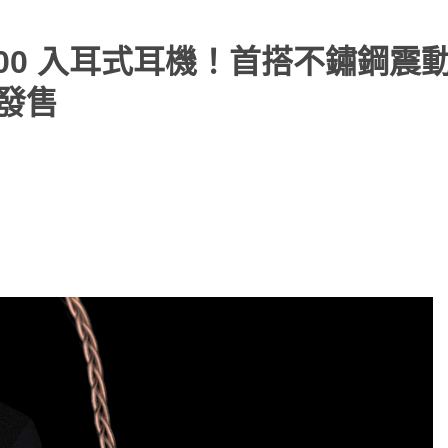
 A6000 入耳式耳機！首搭不鏽鋼震
式發售