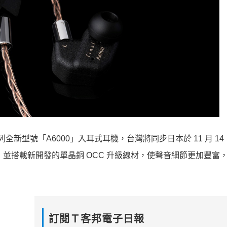
系列全新型號「A6000」入耳式耳機，台灣將同步日本於 11 月 14
置，並搭載新開發的單晶銅 OCC 升級線材，使聲音細節更加豐富
訂閱Ｔ客邦電子日報