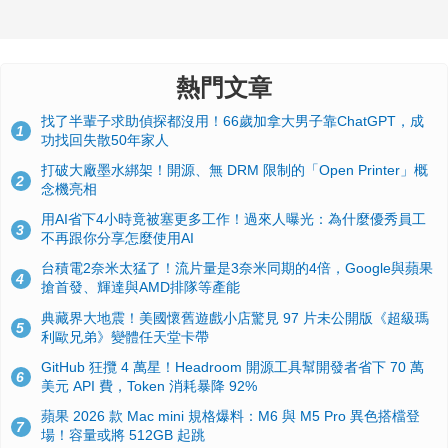
熱門文章
找了半輩子求助偵探都沒用！66歲加拿大男子靠ChatGPT，成
1
功找回失散50年家人
打破大廠墨水綁架！開源、無 DRM 限制的「Open Printer」概
2
念機亮相
用AI省下4小時竟被塞更多工作！過來人曝光：為什麼優秀員工
3
不再跟你分享怎麼使用AI
台積電2奈米太猛了！流片量是3奈米同期的4倍，Google與蘋果
4
搶首發、輝達與AMD排隊等產能
典藏界大地震！美國懷舊遊戲小店驚見 97 片未公開版《超級瑪
5
利歐兄弟》變體任天堂卡帶
GitHub 狂攬 4 萬星！Headroom 開源工具幫開發者省下 70 萬
6
美元 API 費，Token 消耗暴降 92%
蘋果 2026 款 Mac mini 規格爆料：M6 與 M5 Pro 異色搭檔登
7
場！容量或將 512GB 起跳