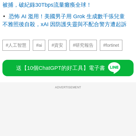
被捕，破紀錄30Tbps流量癱瘓全球！
恐怖 AI 濫用！美國男子用 Grok 生成數千張兒童
不雅照後自殺，xAI 因防護失靈與不配合警方遭起訴
#人工智慧
#ai
#資安
#研究報告
#fortinet
送【10個ChatGPT的好工具】電子書
ADVERTISEMENT