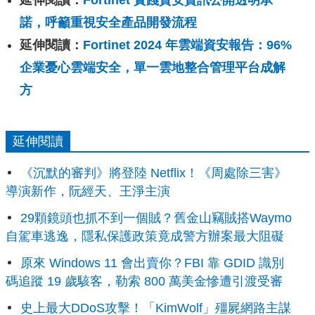
諾，呼籲重視安全產品開發流程
延伸閱讀：
Fortinet 2024 年雲端資安報告：96%
企業憂心雲端安全，單一雲地整合管理平台成解
方
延伸閱讀
《沉默的審判》將登陸 Netflix！《周處除三害》
導演新作，阮經天、王淨主演
29顆鏡頭也抓不到一個賊？舊金山竊賊搭Waymo
自駕車逃逸，隱私保護政策竟成警方辦案最大阻礙
原來 Windows 11 會出賣你？FBI 靠 GDID 識別
碼追蹤 19 歲駭客，勒索 800 萬美金慘遭引渡受審
史上最大DDoS攻擊！「KimWolf」殭屍網路主謀