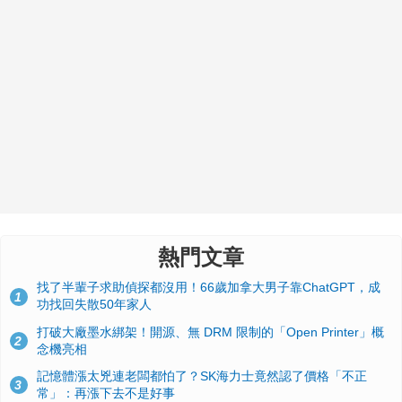
熱門文章
找了半輩子求助偵探都沒用！66歲加拿大男子靠ChatGPT，成
1
功找回失散50年家人
打破大廠墨水綁架！開源、無 DRM 限制的「Open Printer」概
2
念機亮相
記憶體漲太兇連老闆都怕了？SK海力士竟然認了價格「不正
3
常」：再漲下去不是好事