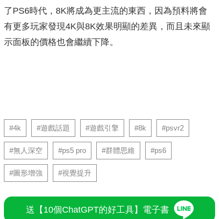
了PS6時代，8K將成為更主流的東西，因為預料將會
有更多玩家發現4K與8K效果明顯的差異，而且未來顯
示面板的價格也會繼續下降。
#4k
#遊戲話題
#遊戲引擎
#8k
#psvr2
#無人深空
#ps5 pro
#群體思維
#ps6
#圖形增強
#視覺提升
送【10個ChatGPT的好工具】電子書