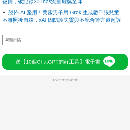
被捕，破紀錄30Tbps流量癱瘓全球！
恐怖 AI 濫用！美國男子用 Grok 生成數千張兒童
不雅照後自殺，xAI 因防護失靈與不配合警方遭起訴
#新聞稿
送【10個ChatGPT的好工具】電子書
ADVERTISEMENT