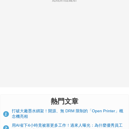
ADVERTISEMENT
熱門文章
打破大廠墨水綁架！開源、無 DRM 限制的「Open Printer」概
1
念機亮相
用AI省下4小時竟被塞更多工作！過來人曝光：為什麼優秀員工
2