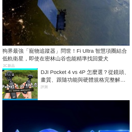
狗界最強「寵物追蹤器」問世！Fi Ultra 智慧項圈結合
低軌衛星，即使在密林山谷也能精準找回愛犬
3C新品
DJI Pocket 4 vs 4P 怎麼選？從鏡頭、
畫質、跟隨功能與硬體規格完整解
析，一次看懂兩台差異
評測