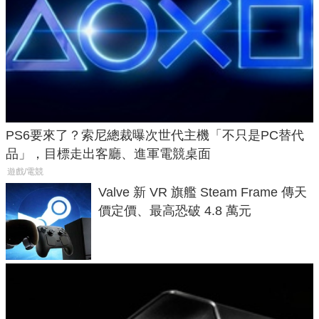
PS6要來了？索尼總裁曝次世代主機「不只是PC替代
品」，目標走出客廳、進軍電競桌面
遊戲/電競
Valve 新 VR 旗艦 Steam Frame 傳天
價定價、最高恐破 4.8 萬元