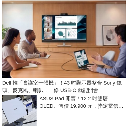
Dell 推「會議室一體機」！43 吋顯示器整合 Sony 鏡
頭、麥克風、喇叭，一條 USB-C 就能開會
ASUS Pad 開賣！12.2 吋雙層
OLED、售價 19,900 元，指定電信資
費最低 0 元入手