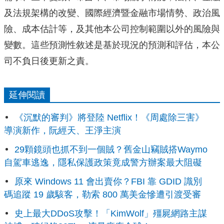
及法規架構的改變、國際經濟暨金融市場情勢、政治風
險、成本估計等，及其他本公司控制範圍以外的風險與
變數。這些預測性敘述是基於現況的預測和評估，本公
司不負日後更新之責。
延伸閱讀
《沉默的審判》將登陸 Netflix！《周處除三害》
導演新作，阮經天、王淨主演
29顆鏡頭也抓不到一個賊？舊金山竊賊搭Waymo
自駕車逃逸，隱私保護政策竟成警方辦案最大阻礙
原來 Windows 11 會出賣你？FBI 靠 GDID 識別
碼追蹤 19 歲駭客，勒索 800 萬美金慘遭引渡受審
史上最大DDoS攻擊！「KimWolf」殭屍網路主謀