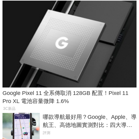
Google Pixel 11 全系傳取消 128GB 配置！Pixel 11
Pro XL 電池容量微降 1.6%
3C新品
哪款導航最好用？Google、Apple、導
航王、高德地圖實測對比：四大導航
實測懶人包
評測