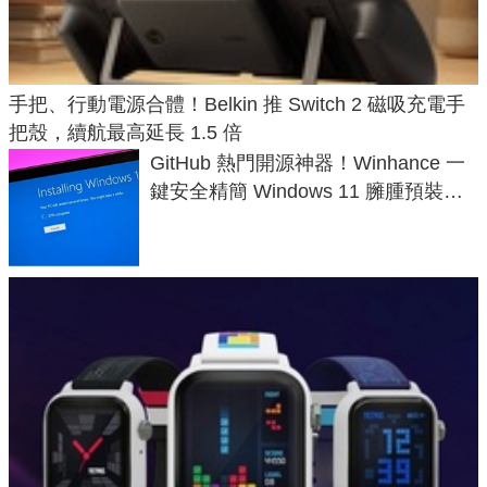
手把、行動電源合體！Belkin 推 Switch 2 磁吸充電手
把殼，續航最高延長 1.5 倍
GitHub 熱門開源神器！Winhance 一
鍵安全精簡 Windows 11 臃腫預裝軟
體與後台追蹤