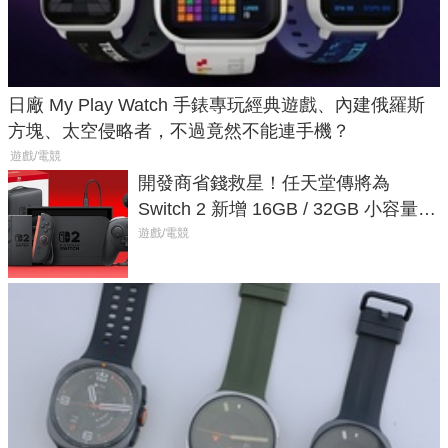
日廠 My Play Watch 手錶專玩經典遊戲、內建俄羅斯
方塊、太空侵略者，不過竟然不能連手機？
遊戲/電競
開發商省錢救星！任天堂傳將為
Switch 2 新增 16GB / 32GB 小容量遊
戲卡的選擇
遊戲/電競