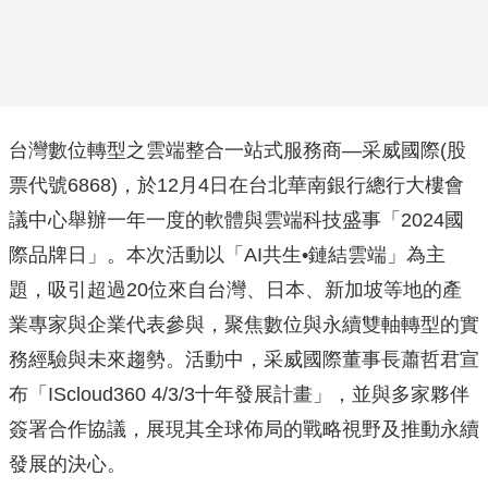
台灣數位轉型之雲端整合一站式服務商—采威國際(股
票代號6868)，於12月4日在台北華南銀行總行大樓會
議中心舉辦一年一度的軟體與雲端科技盛事「2024國
際品牌日」。本次活動以「AI共生•鏈結雲端」為主
題，吸引超過20位來自台灣、日本、新加坡等地的產
業專家與企業代表參與，聚焦數位與永續雙軸轉型的實
務經驗與未來趨勢。活動中，采威國際董事長蕭哲君宣
布「IScloud360 4/3/3十年發展計畫」，並與多家夥伴
簽署合作協議，展現其全球佈局的戰略視野及推動永續
發展的決心。