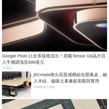
Google Pixel 11全系規格流出！搭載Tensor G6晶片且
入手價調漲至899美元
3C新品
j5Create推出高質感模組化螢幕桌，融
入木紋、磁吸元素兼顧美觀與實用
半導體/電子產業