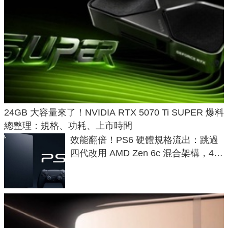
24GB 大容量來了！NVIDIA RTX 5070 Ti SUPER 爆料
總整理：規格、功耗、上市時間
效能翻倍！PS6 硬體規格流出：跳過
四代改用 AMD Zen 6c 混合架構，4K
120fps 與全光追時代來臨