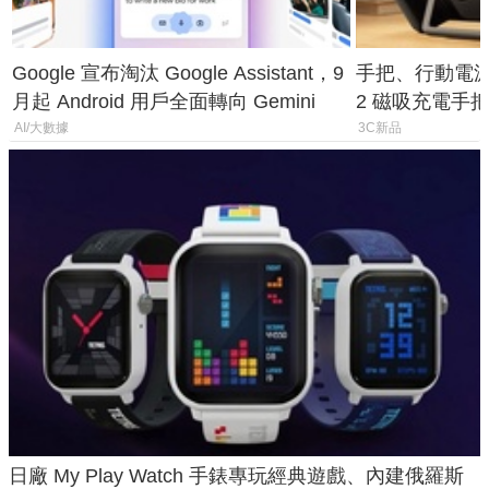
Google 宣布淘汰 Google Assistant，9
手把、行動電源合體
月起 Android 用戶全面轉向 Gemini
2 磁吸充電手把
倍
AI/大數據
3C新品
日廠 My Play Watch 手錶專玩經典遊戲、內建俄羅斯