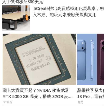
入手價調漲至899美元
j5Create推出高質感模組化螢幕桌，融
入木紋、磁吸元素兼顧美觀與實用
顯卡太貴買不起？NVIDIA 秘密武器
蘋果秋季發表會大
RTX 5090 SE 曝光，搭載 32GB 記憶
18 Pro，還
體
測一次看
3C新品
趨勢