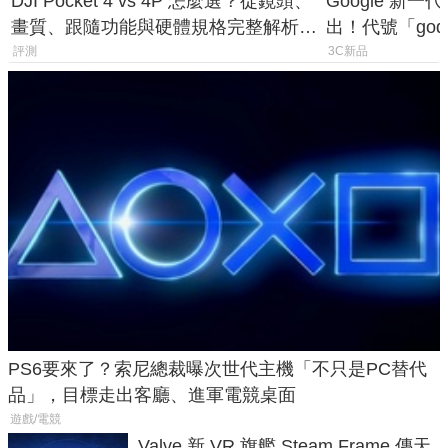
DJI Pocket 4 vs 4P 怎麼選？從鏡頭、
Google 新一代 
畫質、跟隨功能與硬體規格完整解析，
出！代號「god
一次看懂兩台差異
鎖定 AI 應用
評測
3C新品
PS6要來了？索尼總裁曝次世代主機「不只是PC替代
品」，目標走出客廳、進軍電競桌面
遊戲/電競
Valve 新 VR 旗艦 Steam Frame 傳天