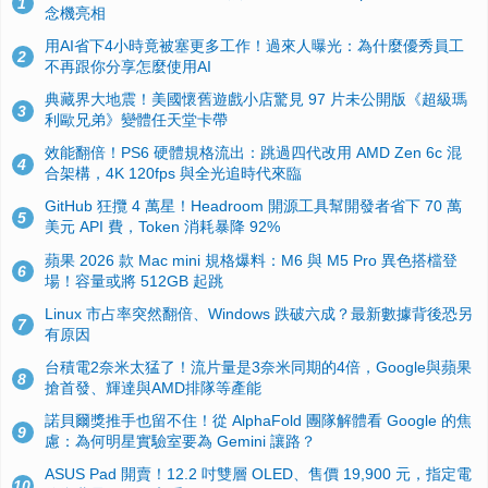
1
念機亮相
用AI省下4小時竟被塞更多工作！過來人曝光：為什麼優秀員工
2
不再跟你分享怎麼使用AI
典藏界大地震！美國懷舊遊戲小店驚見 97 片未公開版《超級瑪
3
利歐兄弟》變體任天堂卡帶
效能翻倍！PS6 硬體規格流出：跳過四代改用 AMD Zen 6c 混
4
合架構，4K 120fps 與全光追時代來臨
GitHub 狂攬 4 萬星！Headroom 開源工具幫開發者省下 70 萬
5
美元 API 費，Token 消耗暴降 92%
蘋果 2026 款 Mac mini 規格爆料：M6 與 M5 Pro 異色搭檔登
6
場！容量或將 512GB 起跳
Linux 市占率突然翻倍、Windows 跌破六成？最新數據背後恐另
7
有原因
台積電2奈米太猛了！流片量是3奈米同期的4倍，Google與蘋果
8
搶首發、輝達與AMD排隊等產能
諾貝爾獎推手也留不住！從 AlphaFold 團隊解體看 Google 的焦
9
慮：為何明星實驗室要為 Gemini 讓路？
ASUS Pad 開賣！12.2 吋雙層 OLED、售價 19,900 元，指定電
10