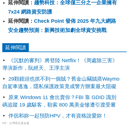
延伸閱讀：
趨勢科技：全球僅三分之一企業擁有
7x24 網路資安防護
延伸閱讀：
Check Point 發佈 2025 年九大網路
安全趨勢預測：新興技術加劇全球資安挑戰
延伸閱讀
《沉默的審判》將登陸 Netflix！《周處除三害》
導演新作，阮經天、王淨主演
29顆鏡頭也抓不到一個賊？舊金山竊賊搭Waymo
自駕車逃逸，隱私保護政策竟成警方辦案最大阻礙
原來 Windows 11 會出賣你？FBI 靠 GDID 識別
碼追蹤 19 歲駭客，勒索 800 萬美金慘遭引渡受審
伴侶和妳一起預防HPV，才有資格說愛妳！
PR・台灣癌症基金會