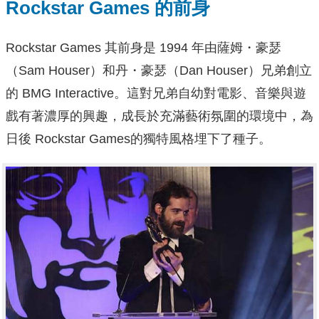
Rockstar Games 的前身
Rockstar Games 其前身是 1994 年由薩姆・豪瑟
（Sam Houser）和丹・豪瑟（Dan Houser）兄弟創立
的 BMG Interactive。這對兄弟自幼對電影、音樂與遊
戲有著濃厚的興趣，成長於充滿藝術氛圍的環境中，為
日後 Rockstar Games的獨特風格埋下了種子。