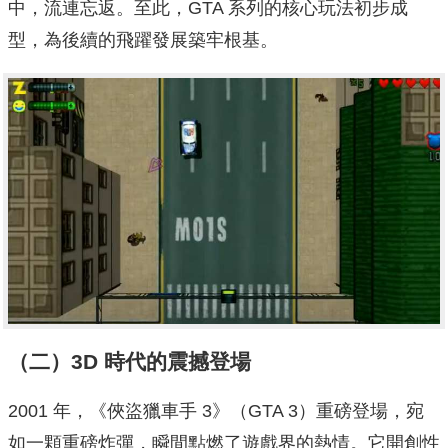
中，流連忘返。至此，GTA 系列的核心玩法初步成
型，為後續的飛躍發展築牢根基。
（二）3D 時代的震撼登場
2001 年，《俠盜獵車手 3》（GTA 3）重磅登場，宛
如一顆重磅炸彈，瞬間點燃了遊戲界的熱情。它開創性