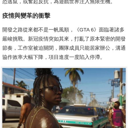
恐逃竄，或奮起反抗，為遊戲世界注入無限生機。
疫情與變革的衝擊
開發之路從來都不是一帆風順，《GTA 6》面臨著諸多
嚴峻挑戰。新冠疫情突如其來，打亂了原本緊密的開發
節奏，工作室被迫關閉，團隊成員只能居家辦公，溝通
協作效率大幅下降，項目進度一度陷入停滯。