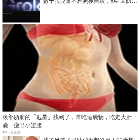
數千張兒童不雅照後自殺，xAI 因防護
失靈與不配合警方遭起訴
腹部脂肪的「剋星」找到了，常吃這幾物，吃走大肚
囊，瘦出小蠻腰
PR（新素簡）