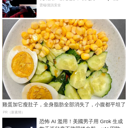
癱瘓全球！
雲端/資訊安全
雞蛋加它瘦肚子，全身脂肪全部消失了，小腹都平坦了
PR（新素簡）
恐怖 AI 濫用！美國男子用 Grok 生成