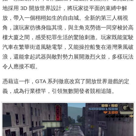
地採用 3D 開放世界設計，將玩家從平面的束縛中解
放，帶入一個栩栩如生的自由城。全新的第三人稱視
角，讓玩家彷彿身臨其境，與主角克勞德一同穿梭於高
樓大廈之間，感受犯罪生活的驚險刺激。玩家既能駕駛
汽車在繁華街道風馳電掣，又能操控船隻在港灣乘風破
浪，還能拿起武器與敵對勢力展開激烈火並，多樣玩法
令人應接不暇。
憑藉這一作，GTA 系列徹底改寫了開放世界遊戲的定
義，成為行業標竿，引領無數開發者競相追隨。