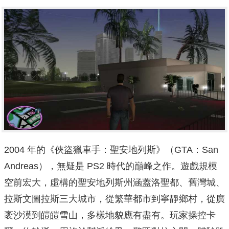
2004 年的《俠盜獵車手：聖安地列斯》（GTA：San
Andreas），無疑是 PS2 時代的巔峰之作。遊戲規模
空前宏大，虛構的聖安地列斯州涵蓋洛聖都、舊灣城、
拉斯文圖拉斯三大城市，從繁華都市到寧靜鄉村，從廣
袤沙漠到皚皚雪山，多樣地貌應有盡有。玩家操控卡