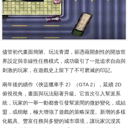
儘管初代畫面簡陋、玩法青澀，卻憑藉開創性的開放世
界設定與非線性任務模式，成功吸引了一批追求自由與
刺激的玩家，在遊戲史上留下了不可磨滅的印記。
兩年後的續作《俠盜獵車手 2》（GTA 2），延續 2D
俯視視角，畫面與玩法顯著升級。它首次引入幫派系
統，玩家的一舉一動都會引發幫派間的微妙變化，或結
盟，或樹敵，極大增強了遊戲的策略深度。新增的多樣
化載具、豐富任務與多變的城市環境，讓玩家沉浸其