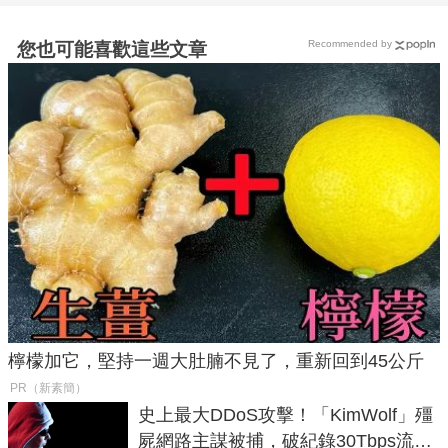
Recommended by
您也可能喜歡這些文章
檸檬加它，堅持一週大肚腩不見了，重新回到45公斤
PR（新素簡）
史上最大DDoS攻擊！「KimWolf」殭
屍網路主謀被捕，破紀錄30Tbps流量