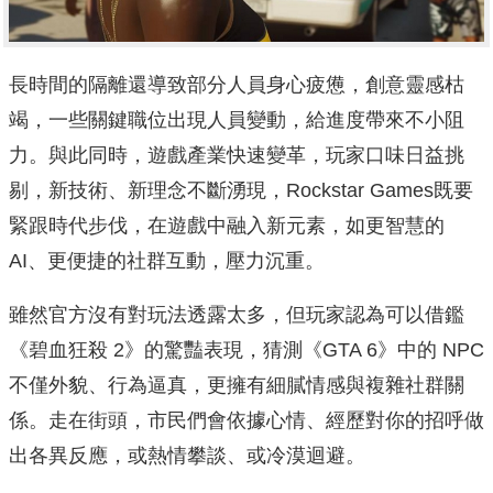
長時間的隔離還導致部分人員身心疲憊，創意靈感枯
竭，一些關鍵職位出現人員變動，給進度帶來不小阻
力。與此同時，遊戲產業快速變革，玩家口味日益挑
剔，新技術、新理念不斷湧現，Rockstar Games既要
緊跟時代步伐，在遊戲中融入新元素，如更智慧的
AI、更便捷的社群互動，壓力沉重。
雖然官方沒有對玩法透露太多，但玩家認為可以借鑑
《碧血狂殺 2》的驚豔表現，猜測《GTA 6》中的 NPC
不僅外貌、行為逼真，更擁有細膩情感與複雜社群關
係。走在街頭，市民們會依據心情、經歷對你的招呼做
出各異反應，或熱情攀談、或冷漠迴避。