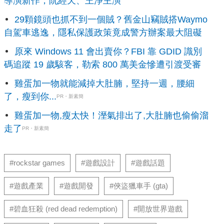
導演新作，阮經天、王淨主演
29顆鏡頭也抓不到一個賊？舊金山竊賊搭Waymo
自駕車逃逸，隱私保護政策竟成警方辦案最大阻礙
原來 Windows 11 會出賣你？FBI 靠 GDID 識別
碼追蹤 19 歲駭客，勒索 800 萬美金慘遭引渡受審
雞蛋加一物就能減掉大肚腩，堅持一週，腰細
了，瘦到你...
PR・新素簡
雞蛋加一物,瘦太快！溼氣排出了,大肚腩也偷偷溜
走了
PR・新素簡
#rockstar games
#遊戲設計
#遊戲話題
#遊戲產業
#遊戲開發
#俠盜獵車手 (gta)
#碧血狂殺 (red dead redemption)
#開放世界遊戲