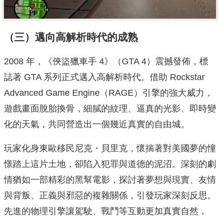
（三）邁向高解析時代的成熟
2008 年，《俠盜獵車手 4》（GTA 4）震撼發佈，標
誌著 GTA 系列正式邁入高解析時代。借助 Rockstar
Advanced Game Engine（RAGE）引擎的強大威力，
遊戲畫面脫胎換骨，細膩的紋理、逼真的光影、即時變
化的天氣，共同營造出一個幾近真實的自由城。
玩家化身東歐移民尼克・貝里克，懷揣著對美國夢的憧
憬踏上這片土地，卻陷入犯罪與道德的泥沼。深刻的劇
情猶如一部精彩的黑幫電影，探討著夢想與現實、友情
與背叛、正義與邪惡的複雜關係，引發玩家深刻反思。
先進的物理引擎讓駕駛、戰鬥等互動更加真實自然，