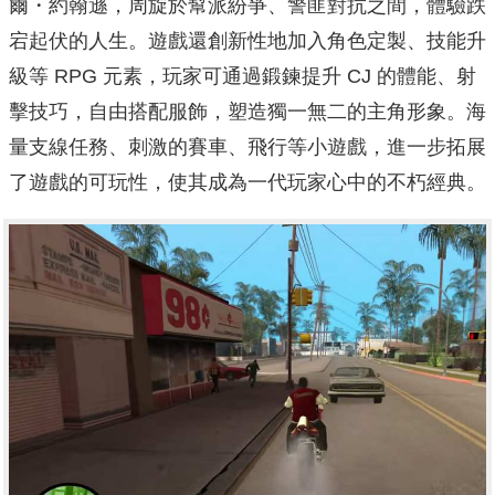
爾・約翰遜，周旋於幫派紛爭、警匪對抗之間，體驗跌
宕起伏的人生。遊戲還創新性地加入角色定製、技能升
級等 RPG 元素，玩家可通過鍛鍊提升 CJ 的體能、射
擊技巧，自由搭配服飾，塑造獨一無二的主角形象。海
量支線任務、刺激的賽車、飛行等小遊戲，進一步拓展
了遊戲的可玩性，使其成為一代玩家心中的不朽經典。