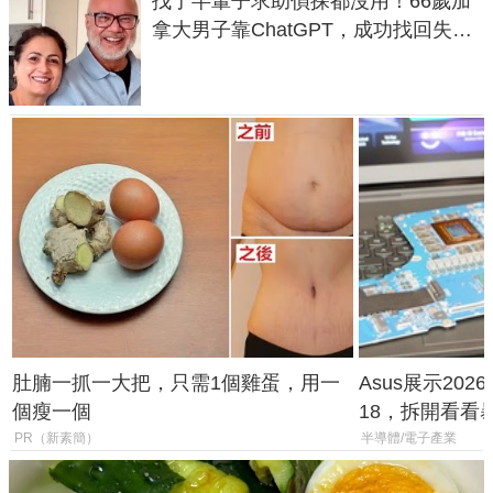
找了半輩子求助偵探都沒用！66歲加
拿大男子靠ChatGPT，成功找回失散
50年家人
肚腩一抓一大把，只需1個雞蛋，用一
Asus展示2026年
個瘦一個
18，拆開看看
PR（新素簡）
半導體/電子產業