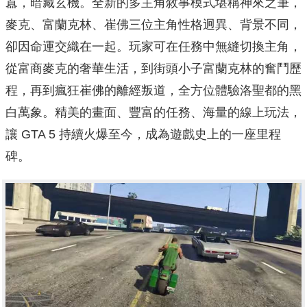
囂，暗藏玄機。全新的多主角敘事模式堪稱神來之筆，
麥克、富蘭克林、崔佛三位主角性格迥異、背景不同，
卻因命運交織在一起。玩家可在任務中無縫切換主角，
從富商麥克的奢華生活，到街頭小子富蘭克林的奮鬥歷
程，再到瘋狂崔佛的離經叛道，全方位體驗洛聖都的黑
白萬象。精美的畫面、豐富的任務、海量的線上玩法，
讓 GTA 5 持續火爆至今，成為遊戲史上的一座里程
碑。