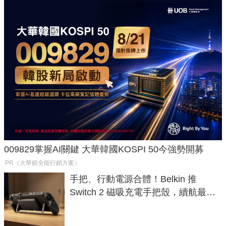
009829掌握AI關鍵 大華韓國KOSPI 50今強勢開募
PR（大華銀全能行銷方案）
手把、行動電源合體！Belkin 推
Switch 2 磁吸充電手把殼，續航最高
延長 1.5 倍