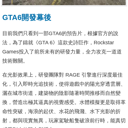
GTA6開發幕後
目前我們只看到一部GTA6的預告片，根據官方的說
法，為了鑄就《GTA 6》這款史詩巨作，Rockstar
Games投入了前所未有的研發力量，全力攻克一道道
技術難關。
在光影效果上，研發團隊對 RAGE 引擎進行深度最佳
化，引入即時光追技術，使得遊戲中的陽光穿透雲層、
灑在城市街道，建築物的陰影隨著時間推移而自然變
換，營造出極其逼真的視覺感受。水體模擬更是取得革
命性突破，海浪的起伏、水花的飛濺、水下光影的折
射，都與現實無異，玩家駕駛船隻破浪前行時，能真切