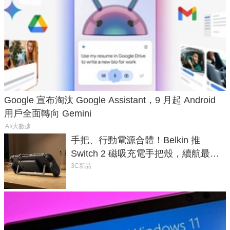
Google 宣布淘汰 Google Assistant，9 月起 Android
用戶全面轉向 Gemini
AI/大數據
手把、行動電源合體！Belkin 推
Switch 2 磁吸充電手把殼，續航最高
延長 1.5 倍
3C新品