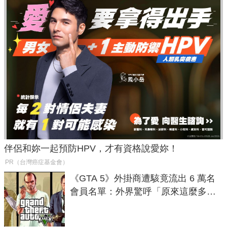
伴侶和妳一起預防HPV，才有資格說愛妳！
PR（台灣癌症基金會）
《GTA 5》外掛商遭駭竟流出 6 萬名
會員名單：外界驚呼「原來這麼多人
在開掛！」