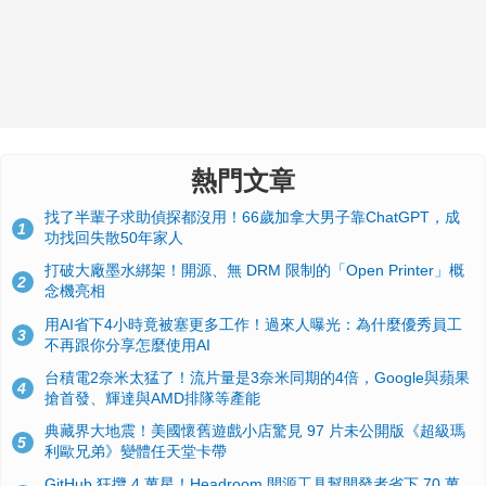
熱門文章
找了半輩子求助偵探都沒用！66歲加拿大男子靠ChatGPT，成
1
功找回失散50年家人
打破大廠墨水綁架！開源、無 DRM 限制的「Open Printer」概
2
念機亮相
用AI省下4小時竟被塞更多工作！過來人曝光：為什麼優秀員工
3
不再跟你分享怎麼使用AI
台積電2奈米太猛了！流片量是3奈米同期的4倍，Google與蘋果
4
搶首發、輝達與AMD排隊等產能
典藏界大地震！美國懷舊遊戲小店驚見 97 片未公開版《超級瑪
5
利歐兄弟》變體任天堂卡帶
GitHub 狂攬 4 萬星！Headroom 開源工具幫開發者省下 70 萬