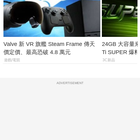
Valve 新 VR 旗艦 Steam Frame 傳天
24GB 大容量來了
價定價、最高恐破 4.8 萬元
Ti SUPER
上市時間
遊戲/電競
3C新品
ADVERTISEMENT