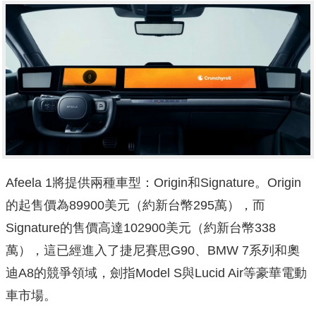
Afeela 1將提供兩種車型：Origin和Signature。Origin
的起售價為89900美元（約新台幣295萬），而
Signature的售價高達102900美元（約新台幣338
萬），這已經進入了捷尼賽思G90、BMW 7系列和奧
迪A8的競爭領域，劍指Model S與Lucid Air等豪華電動
車市場。