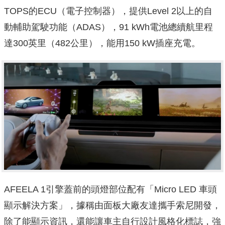
TOPS的ECU（電子控制器），提供Level 2以上的自
動輔助駕駛功能（ADAS），91 kWh電池總續航里程
達300英里（482公里），能用150 kW插座充電。
AFEELA 1引擎蓋前的頭燈部位配有「Micro LED 車頭
顯示解決方案」，據稱由面板大廠友達攜手索尼開發，
除了能顯示資訊，還能讓車主自行設計風格化標誌，強