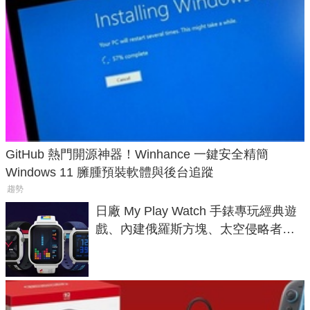
GitHub 熱門開源神器！Winhance 一鍵安全精簡
Windows 11 臃腫預裝軟體與後台追蹤
趨勢
日廠 My Play Watch 手錶專玩經典遊
戲、內建俄羅斯方塊、太空侵略者，
不過竟然不能連手機？