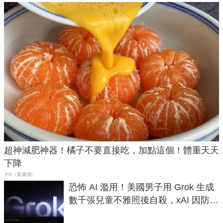
超神減肥神器！橘子不要直接吃，加點這個！體重天天
下降
PR（新素簡）
恐怖 AI 濫用！美國男子用 Grok 生成
數千張兒童不雅照後自殺，xAI 因防護
失靈與不配合警方遭起訴