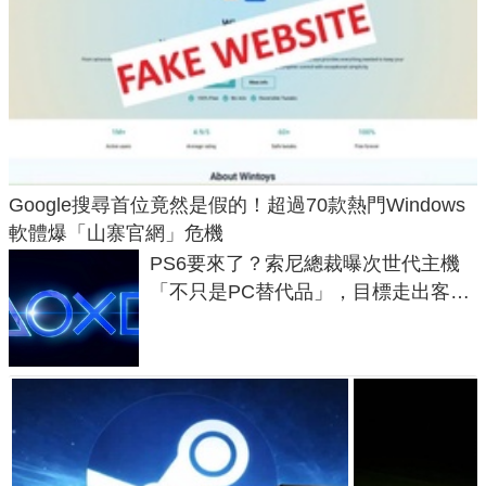
Google搜尋首位竟然是假的！超過70款熱門Windows
軟體爆「山寨官網」危機
PS6要來了？索尼總裁曝次世代主機
「不只是PC替代品」，目標走出客
廳、進軍電競桌面