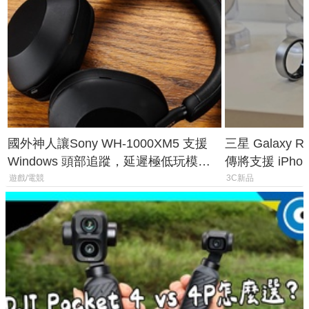
國外神人讓Sony WH-1000XM5 支援
三星 Galaxy 
Windows 頭部追蹤，延遲極低玩模擬
傳將支援 iPho
飛行超有感
慧家電連動功
遊戲/電競
3C新品