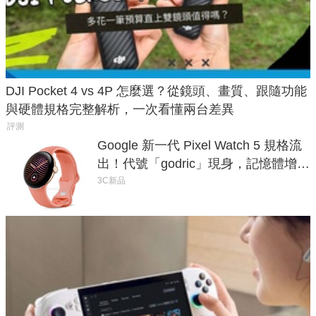
DJI Pocket 4 vs 4P 怎麼選？從鏡頭、畫質、跟隨功能
與硬體規格完整解析，一次看懂兩台差異
評測
Google 新一代 Pixel Watch 5 規格流
出！代號「godric」現身，記憶體增強
鎖定 AI 應用
3C新品