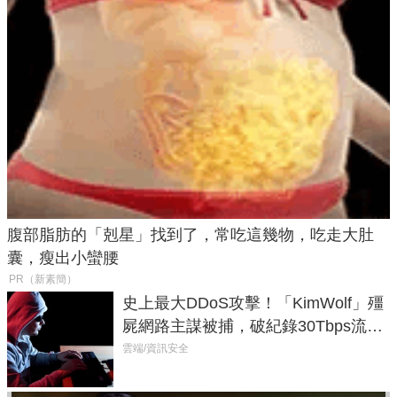
腹部脂肪的「剋星」找到了，常吃這幾物，吃走大肚
囊，瘦出小蠻腰
PR（新素簡）
史上最大DDoS攻擊！「KimWolf」殭
屍網路主謀被捕，破紀錄30Tbps流量
癱瘓全球！
雲端/資訊安全