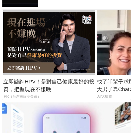
立即諮詢HPV！是對自己健康最好的投
找了半輩子求助
資，把握現在不嫌晚！
大男子靠Chat
年家人
PR（台灣癌症基金會）
AI/大數據