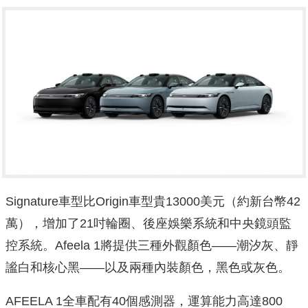
Signature車型比Origin車型貴13000美元（約新台幣42
萬），增加了21吋輪圈、後座娛樂系統和中央鏡頭監
控系統。Afeela 1將提供三種外觀顏色——潮汐灰、靜
謐白和核心黑——以及兩種內裝顏色，黑色或灰色。
AFEELA 1全車配有40個感測器，運算能力高達800