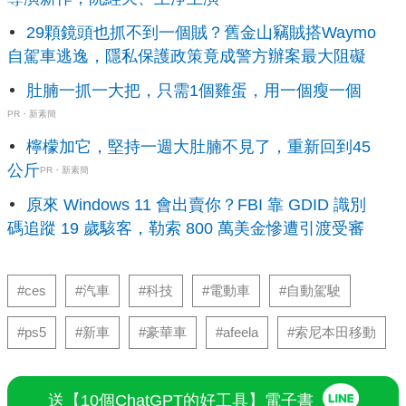
29顆鏡頭也抓不到一個賊？舊金山竊賊搭Waymo
自駕車逃逸，隱私保護政策竟成警方辦案最大阻礙
肚腩一抓一大把，只需1個雞蛋，用一個瘦一個
PR・新素簡
檸檬加它，堅持一週大肚腩不見了，重新回到45
公斤
PR・新素簡
原來 Windows 11 會出賣你？FBI 靠 GDID 識別
碼追蹤 19 歲駭客，勒索 800 萬美金慘遭引渡受審
#ces
#汽車
#科技
#電動車
#自動駕駛
#ps5
#新車
#豪華車
#afeela
#索尼本田移動
送【10個ChatGPT的好工具】電子書