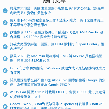
熱門文章
典藏界大地震！美國懷舊遊戲小店驚見 97 片未公開版《超級瑪
1
利歐兄弟》變體任天堂卡帶
用AI省下4小時竟被塞更多工作！過來人曝光：為什麼優秀員工
2
不再跟你分享怎麼使用AI
效能翻倍！PS6 硬體規格流出：跳過四代改用 AMD Zen 6c 混
3
合架構，4K 120fps 與全光追時代來臨
打破大廠墨水綁架！開源、無 DRM 限制的「Open Printer」概
4
念機亮相
蘋果 2026 款 Mac mini 規格爆料：M6 與 M5 Pro 異色搭檔登
5
場！容量或將 512GB 起跳
Linux 市占率突然翻倍、Windows 跌破六成？最新數據背後恐另
6
有原因
諾貝爾獎推手也留不住！從 AlphaFold 團隊解體看 Google 的焦
7
慮：為何明星實驗室要為 Gemini 讓路？
ASUS Pad 開賣！12.2 吋雙層 OLED、售價 19,900 元，指定電
8
信資費最低 0 元入手
Codex、Work、Chat到底該選誰？OpenAI 總裁坦承 ChatGPT
9
目前程式介面混亂：未來用戶將不用區分