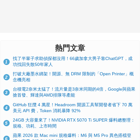
熱門文章
找了半輩子求助偵探都沒用！66歲加拿大男子靠ChatGPT，成
1
功找回失散50年家人
打破大廠墨水綁架！開源、無 DRM 限制的「Open Printer」概
2
念機亮相
台積電2奈米太猛了！流片量是3奈米同期的4倍，Google與蘋果
3
搶首發、輝達與AMD排隊等產能
GitHub 狂攬 4 萬星！Headroom 開源工具幫開發者省下 70 萬
4
美元 API 費，Token 消耗暴降 92%
24GB 大容量來了！NVIDIA RTX 5070 Ti SUPER 爆料總整理：
5
規格、功耗、上市時間
蘋果 2026 款 Mac mini 規格爆料：M6 與 M5 Pro 異色搭檔登
6