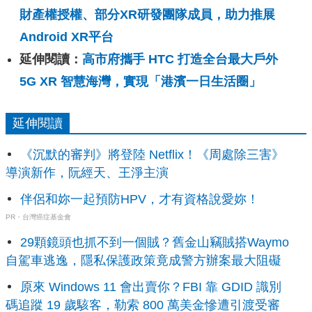
財產權授權、部分XR研發團隊成員，助力推展
Android XR平台
延伸閱讀：
高市府攜手 HTC 打造全台最大戶外
5G XR 智慧海灣，實現「港濱一日生活圈」
延伸閱讀
《沉默的審判》將登陸 Netflix！《周處除三害》
導演新作，阮經天、王淨主演
伴侶和妳一起預防HPV，才有資格說愛妳！
PR・台灣癌症基金會
29顆鏡頭也抓不到一個賊？舊金山竊賊搭Waymo
自駕車逃逸，隱私保護政策竟成警方辦案最大阻礙
原來 Windows 11 會出賣你？FBI 靠 GDID 識別
碼追蹤 19 歲駭客，勒索 800 萬美金慘遭引渡受審