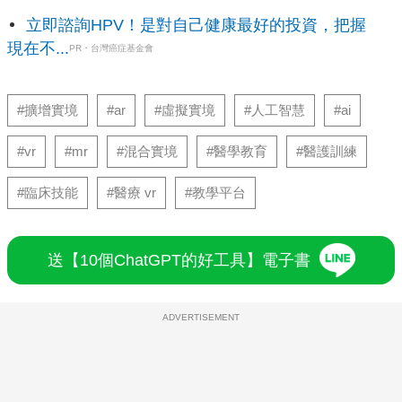
立即諮詢HPV！是對自己健康最好的投資，把握
現在不...
PR・台灣癌症基金會
#擴增實境
#ar
#虛擬實境
#人工智慧
#ai
#vr
#mr
#混合實境
#醫學教育
#醫護訓練
#臨床技能
#醫療 vr
#教學平台
送【10個ChatGPT的好工具】電子書
ADVERTISEMENT