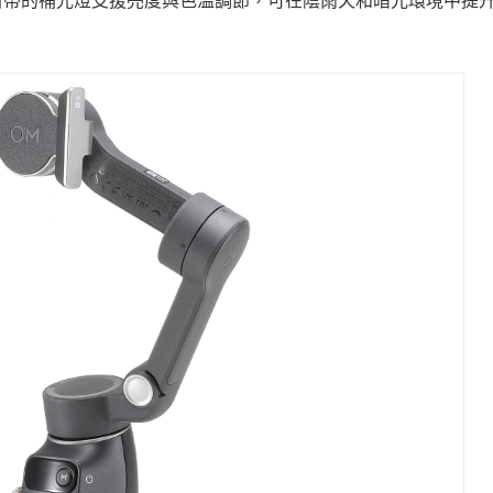
自帶的補光燈支援亮度與色溫調節，可在陰雨天和暗光環境中提