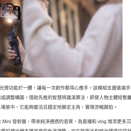
接收器及補光燈功能於一體，讓每一次創作都得心應手。該模組支援遠端
隨或調整構圖。借助先進的智慧辨識演算法，即使人物主體短暫
人場景中，它能夠靈活且穩定地鎖定主角，實現流暢跟拍。
I Mic Mini 發射器，帶來純淨通透的音質，為直播和 vlog 增添更