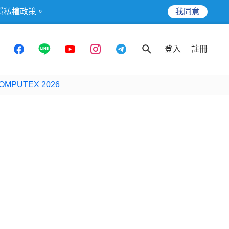
隱私權政策
。
我同意
登入
註冊
OMPUTEX 2026