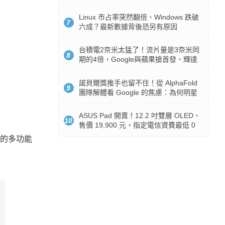
512GB 起跳
Linux 市占率突然翻倍、Windows 跌破
7
六成？最新數據背後恐另有原因
台積電2奈米太猛了！流片量是3奈米同
8
期的4倍，Google與蘋果搶首發、輝達
與AMD排隊等產能
諾貝爾獎推手也留不住！從 AlphaFold
9
團隊解體看 Google 的焦慮：為何明星
實驗室要為 Gemini 讓路？
ASUS Pad 開賣！12.2 吋雙層 OLED、
10
售價 19,900 元，指定電信資費最低 0
元入手
新的多功能