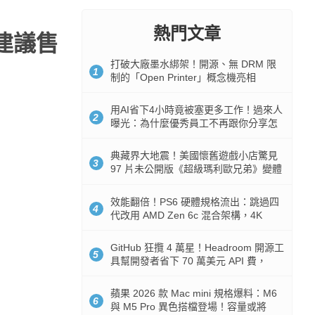
熱門文章
！建議售
打破大廠墨水綁架！開源、無 DRM 限
1
制的「Open Printer」概念機亮相
用AI省下4小時竟被塞更多工作！過來人
2
曝光：為什麼優秀員工不再跟你分享怎
麼使用AI
典藏界大地震！美國懷舊遊戲小店驚見
3
97 片未公開版《超級瑪利歐兄弟》變體
任天堂卡帶
效能翻倍！PS6 硬體規格流出：跳過四
4
代改用 AMD Zen 6c 混合架構，4K
120fps 與全光追時代來臨
GitHub 狂攬 4 萬星！Headroom 開源工
5
具幫開發者省下 70 萬美元 API 費，
Token 消耗暴降 92%
蘋果 2026 款 Mac mini 規格爆料：M6
6
與 M5 Pro 異色搭檔登場！容量或將