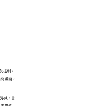
手勢控制，
離開畫面，
多沉浸感。此