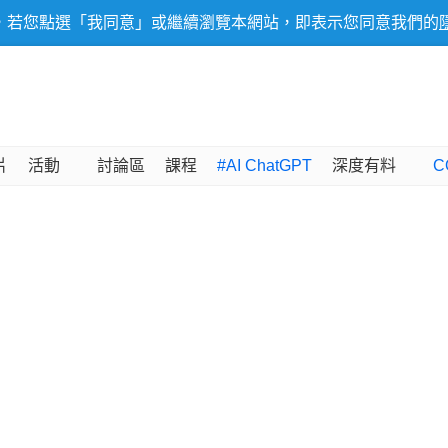
，若您點選「我同意」或繼續瀏覽本網站，即表示您同意我們的
片
活動
討論區
課程
#AI ChatGPT
深度有料
C