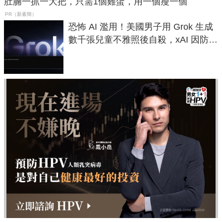
肚腩一抓一大把，只需1個雞蛋，用一個瘦一個
PR（新素簡）
恐怖 AI 濫用！美國男子用 Grok 生成
數千張兒童不雅照後自殺，xAI 因防護
失靈與不配合警方遭起訴