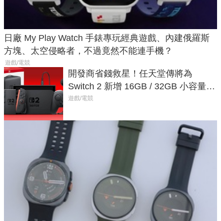
日廠 My Play Watch 手錶專玩經典遊戲、內建俄羅斯
方塊、太空侵略者，不過竟然不能連手機？
遊戲/電競
開發商省錢救星！任天堂傳將為
Switch 2 新增 16GB / 32GB 小容量遊
戲卡的選擇
遊戲/電競