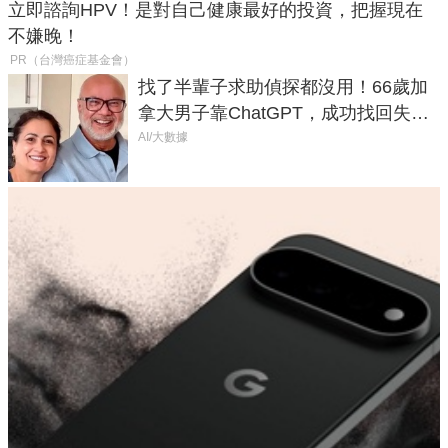
立即諮詢HPV！是對自己健康最好的投資，把握現在
不嫌晚！
PR（台灣癌症基金會）
找了半輩子求助偵探都沒用！66歲加
拿大男子靠ChatGPT，成功找回失散
50年家人
AI/大數據