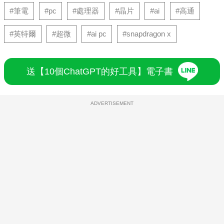
#筆電
#pc
#處理器
#晶片
#ai
#高通
#英特爾
#超微
#ai pc
#snapdragon x
送【10個ChatGPT的好工具】電子書
ADVERTISEMENT