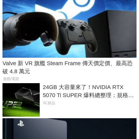
Valve 新 VR 旗艦 Steam Frame 傳天價定價、最高恐
破 4.8 萬元
遊戲/電競
24GB 大容量來了！NVIDIA RTX
5070 Ti SUPER 爆料總整理：規格、
功耗、上市時間
3C新品