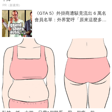
PR（新素簡）
《GTA 5》外掛商遭駭竟流出 6 萬名
會員名單：外界驚呼「原來這麼多人
在開掛！」