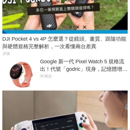
DJI Pocket 4 vs 4P 怎麼選？從鏡頭、畫質、跟隨功能
與硬體規格完整解析，一次看懂兩台差異
評測
Google 新一代 Pixel Watch 5 規格流
出！代號「godric」現身，記憶體增強
鎖定 AI 應用
3C新品