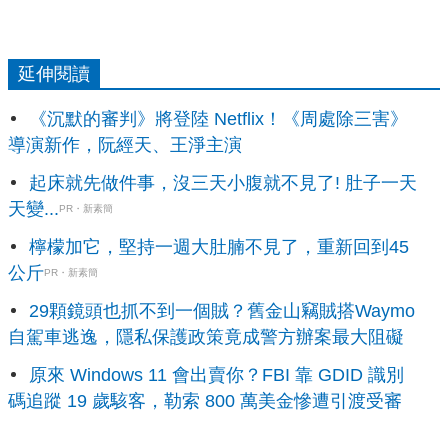
延伸閱讀
《沉默的審判》將登陸 Netflix！《周處除三害》
導演新作，阮經天、王淨主演
起床就先做件事，沒三天小腹就不見了! 肚子一天
天變...
PR・新素簡
檸檬加它，堅持一週大肚腩不見了，重新回到45
公斤
PR・新素簡
29顆鏡頭也抓不到一個賊？舊金山竊賊搭Waymo
自駕車逃逸，隱私保護政策竟成警方辦案最大阻礙
原來 Windows 11 會出賣你？FBI 靠 GDID 識別
碼追蹤 19 歲駭客，勒索 800 萬美金慘遭引渡受審