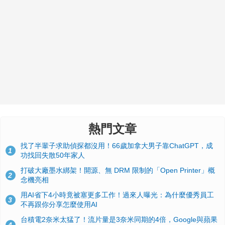
熱門文章
找了半輩子求助偵探都沒用！66歲加拿大男子靠ChatGPT，成
1
功找回失散50年家人
打破大廠墨水綁架！開源、無 DRM 限制的「Open Printer」概
2
念機亮相
用AI省下4小時竟被塞更多工作！過來人曝光：為什麼優秀員工
3
不再跟你分享怎麼使用AI
台積電2奈米太猛了！流片量是3奈米同期的4倍，Google與蘋果
4