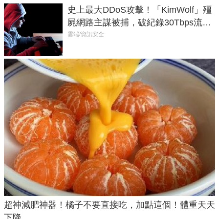
史上最大DDoS攻擊！「KimWolf」殭
屍網路主謀被捕，破紀錄30Tbps流量
癱瘓全球！
雲端/資訊安全
超神減肥神器！橘子不要直接吃，加點這個！體重天天
下降