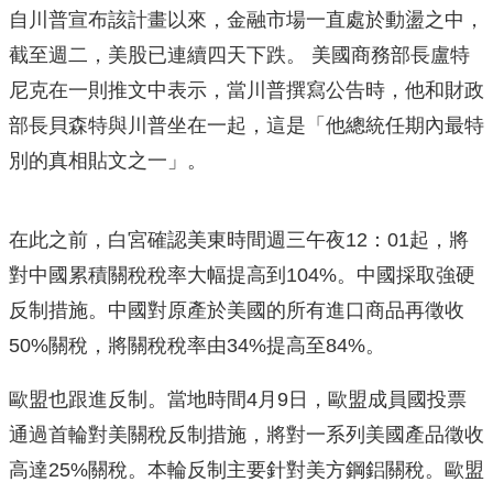
自川普宣布該計畫以來，金融市場一直處於動盪之中，
截至週二，美股已連續四天下跌。 美國商務部長盧特
尼克在一則推文中表示，當川普撰寫公告時，他和財政
部長貝森特與川普坐在一起，這是「他總統任期內最特
別的真相貼文之一」。
在此之前，白宮確認美東時間週三午夜12：01起，將
對中國累積關稅稅率大幅提高到104%。中國採取強硬
反制措施。中國對原產於美國的所有進口商品再徵收
50%關稅，將關稅稅率由34%提高至84%。
歐盟也跟進反制。當地時間4月9日，歐盟成員國投票
通過首輪對美關稅反制措施，將對一系列美國產品徵收
高達25%關稅。本輪反制主要針對美方鋼鋁關稅。歐盟