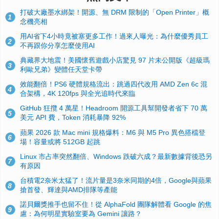
打破大廠墨水綁架！開源、無 DRM 限制的「Open Printer」概
1
念機亮相
用AI省下4小時竟被塞更多工作！過來人曝光：為什麼優秀員工
2
不再跟你分享怎麼使用AI
典藏界大地震！美國懷舊遊戲小店驚見 97 片未公開版《超級瑪
3
利歐兄弟》變體任天堂卡帶
效能翻倍！PS6 硬體規格流出：跳過四代改用 AMD Zen 6c 混
4
合架構，4K 120fps 與全光追時代來臨
GitHub 狂攬 4 萬星！Headroom 開源工具幫開發者省下 70 萬
5
美元 API 費，Token 消耗暴降 92%
蘋果 2026 款 Mac mini 規格爆料：M6 與 M5 Pro 異色搭檔登
6
場！容量或將 512GB 起跳
Linux 市占率突然翻倍、Windows 跌破六成？最新數據背後恐另
7
有原因
台積電2奈米太猛了！流片量是3奈米同期的4倍，Google與蘋果
8
搶首發、輝達與AMD排隊等產能
諾貝爾獎推手也留不住！從 AlphaFold 團隊解體看 Google 的焦
9
慮：為何明星實驗室要為 Gemini 讓路？