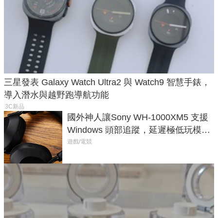
三星發表 Galaxy Watch Ultra2 與 Watch9 智慧手錶，
導入潛水與越野跑導航功能
3C新品
國外神人讓Sony WH-1000XM5 支援
Windows 頭部追蹤，延遲極低玩模擬
飛行超有感
遊戲/電競