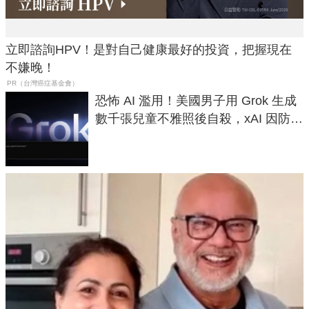
立即諮詢HPV！是對自己健康最好的投資，把握現在
不嫌晚！
PR（台灣癌症基金會）
恐怖 AI 濫用！美國男子用 Grok 生成
數千張兒童不雅照後自殺，xAI 因防護
失靈與不配合警方遭起訴