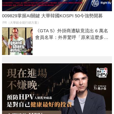
009829掌握AI關鍵 大華韓國KOSPI 50今強勢開募
PR（大華銀全能行銷方案）
《GTA 5》外掛商遭駭竟流出 6 萬名
會員名單：外界驚呼「原來這麼多人
在開掛！」