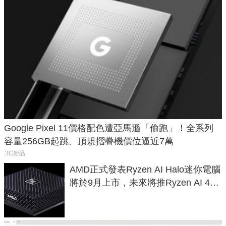
Google Pixel 11價格配色遭亞馬遜「偷跑」！全系列
容量256GB起跳、頂規摺疊機價位逼近7萬
3C新品
AMD正式發表Ryzen AI Halo迷你電腦
將於9月上市，未來將推Ryzen AI 400
Max系列處理器與對應升級版