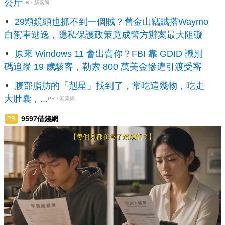
公斤
PR・新素簡
29顆鏡頭也抓不到一個賊？舊金山竊賊搭Waymo
自駕車逃逸，隱私保護政策竟成警方辦案最大阻礙
原來 Windows 11 會出賣你？FBI 靠 GDID 識別
碼追蹤 19 歲駭客，勒索 800 萬美金慘遭引渡受審
腹部脂肪的「剋星」找到了，常吃這幾物，吃走
大肚囊，...
PR・新素簡
9597借錢網
PR