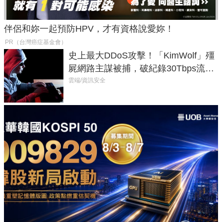
伴侶和妳一起預防HPV，才有資格說愛妳！
PR（台灣癌症基金會）
史上最大DDoS攻擊！「KimWolf」殭
屍網路主謀被捕，破紀錄30Tbps流量
癱瘓全球！
雲端/資訊安全