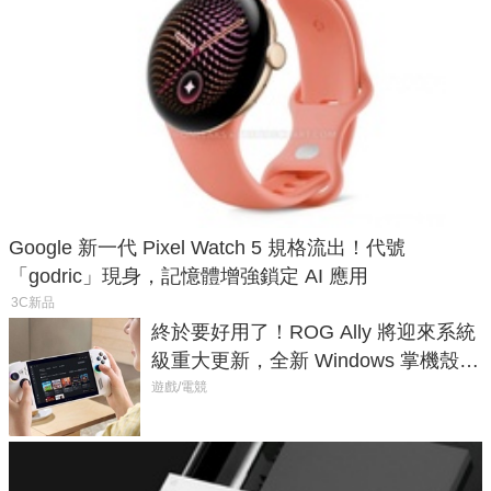
Google 新一代 Pixel Watch 5 規格流出！代號
「godric」現身，記憶體增強鎖定 AI 應用
3C新品
終於要好用了！ROG Ally 將迎來系統
級重大更新，全新 Windows 掌機殼模
式讓操作就像 Xbox 一樣順暢
遊戲/電競