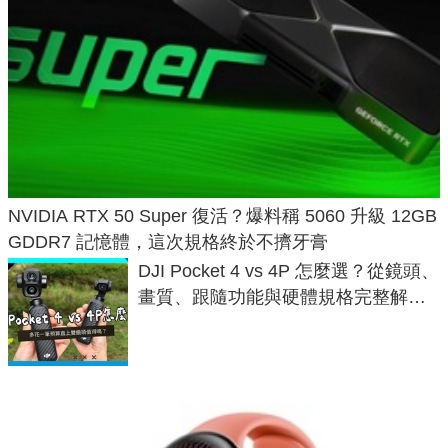
NVIDIA RTX 50 Super 復活？爆料稱 5060 升級 12GB
GDDR7 記憶體，這次規格終於不擠牙膏
DJI Pocket 4 vs 4P 怎麼選？從鏡頭、
畫質、跟隨功能與硬體規格完整解
析，一次看懂兩台差異