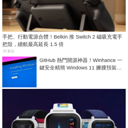
手把、行動電源合體！Belkin 推 Switch 2 磁吸充電手
把殼，續航最高延長 1.5 倍
3C新品
GitHub 熱門開源神器！Winhance 一
鍵安全精簡 Windows 11 臃腫預裝軟
體與後台追蹤