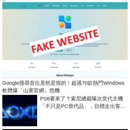
Google搜尋首位竟然是假的！超過70款熱門Windows
軟體爆「山寨官網」危機
PS6要來了？索尼總裁曝次世代主機
「不只是PC替代品」，目標走出客
廳、進軍電競桌面