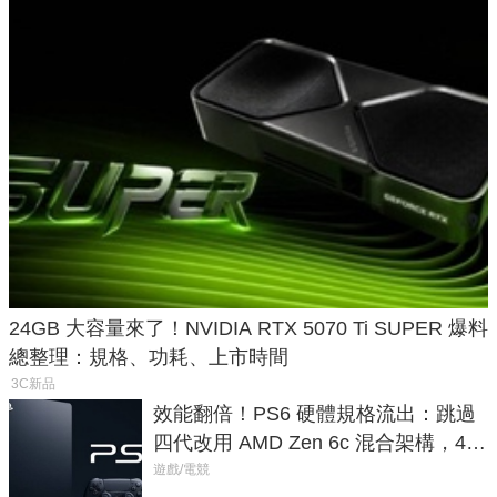
24GB 大容量來了！NVIDIA RTX 5070 Ti SUPER 爆料
總整理：規格、功耗、上市時間
3C新品
效能翻倍！PS6 硬體規格流出：跳過
四代改用 AMD Zen 6c 混合架構，4K
120fps 與全光追時代來臨
遊戲/電競