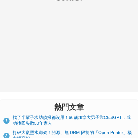
熱門文章
找了半輩子求助偵探都沒用！66歲加拿大男子靠ChatGPT，成
1
功找回失散50年家人
打破大廠墨水綁架！開源、無 DRM 限制的「Open Printer」概
2