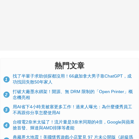
熱門文章
找了半輩子求助偵探都沒用！66歲加拿大男子靠ChatGPT，成
1
功找回失散50年家人
打破大廠墨水綁架！開源、無 DRM 限制的「Open Printer」概
2
念機亮相
用AI省下4小時竟被塞更多工作！過來人曝光：為什麼優秀員工
3
不再跟你分享怎麼使用AI
台積電2奈米太猛了！流片量是3奈米同期的4倍，Google與蘋果
4
搶首發、輝達與AMD排隊等產能
典藏界大地震！美國懷舊遊戲小店驚見 97 片未公開版《超級瑪