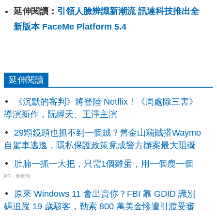
延伸閱讀：
引領人臉辨識新潮流 訊連科技推出全
新版本 FaceMe Platform 5.4
延伸閱讀
《沉默的審判》將登陸 Netflix！《周處除三害》
導演新作，阮經天、王淨主演
29顆鏡頭也抓不到一個賊？舊金山竊賊搭Waymo
自駕車逃逸，隱私保護政策竟成警方辦案最大阻礙
肚腩一抓一大把，只需1個雞蛋，用一個瘦一個
PR・新素簡
原來 Windows 11 會出賣你？FBI 靠 GDID 識別
碼追蹤 19 歲駭客，勒索 800 萬美金慘遭引渡受審