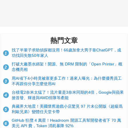
熱門文章
找了半輩子求助偵探都沒用！66歲加拿大男子靠ChatGPT，成
1
功找回失散50年家人
打破大廠墨水綁架！開源、無 DRM 限制的「Open Printer」概
2
念機亮相
用AI省下4小時竟被塞更多工作！過來人曝光：為什麼優秀員工
3
不再跟你分享怎麼使用AI
台積電2奈米太猛了！流片量是3奈米同期的4倍，Google與蘋果
4
搶首發、輝達與AMD排隊等產能
典藏界大地震！美國懷舊遊戲小店驚見 97 片未公開版《超級瑪
5
利歐兄弟》變體任天堂卡帶
GitHub 狂攬 4 萬星！Headroom 開源工具幫開發者省下 70 萬
6
美元 API 費，Token 消耗暴降 92%