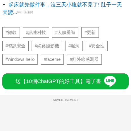
起床就先做件事，沒三天小腹就不見了! 肚子一天
天變...
PR・新素簡
#微軟
#訊連科技
#人臉辨識
#更新
#資訊安全
#網路攝影機
#漏洞
#安全性
#windows hello
#faceme
#紅外線感測器
送【10個ChatGPT的好工具】電子書
ADVERTISEMENT