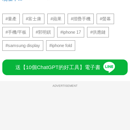
#量產
#富士康
#蘋果
#摺疊手機
#螢幕
#手機/平板
#郭明錤
#iphone 17
#供應鏈
#samsung display
#iphone fold
送【10個ChatGPT的好工具】電子書
ADVERTISEMENT