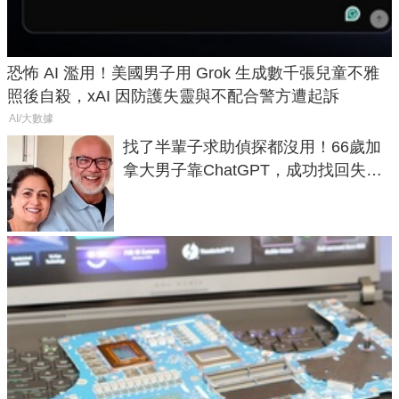
恐怖 AI 濫用！美國男子用 Grok 生成數千張兒童不雅
照後自殺，xAI 因防護失靈與不配合警方遭起訴
AI/大數據
找了半輩子求助偵探都沒用！66歲加
拿大男子靠ChatGPT，成功找回失散
50年家人