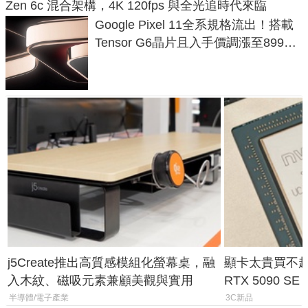
Zen 6c 混合架構，4K 120fps 與全光追時代來臨
Google Pixel 11全系規格流出！搭載
Tensor G6晶片且入手價調漲至899美
元
j5Create推出高質感模組化螢幕桌，融
顯卡太貴買不起？
入木紋、磁吸元素兼顧美觀與實用
RTX 5090 S
體
半導體/電子產業
3C新品