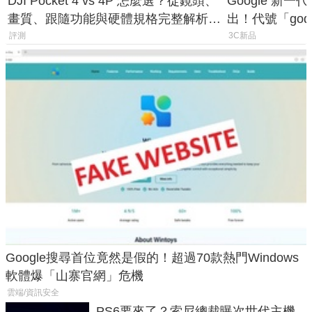
DJI Pocket 4 vs 4P 怎麼選？從鏡頭、
Google 新一代 
畫質、跟隨功能與硬體規格完整解析，
出！代號「god
一次看懂兩台差異
鎖定 AI 應用
評測
3C新品
Google搜尋首位竟然是假的！超過70款熱門Windows
軟體爆「山寨官網」危機
雲端/資訊安全
PS6要來了？索尼總裁曝次世代主機