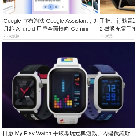
Google 宣布淘汰 Google Assistant，9
手把、行動電源合體
月起 Android 用戶全面轉向 Gemini
2 磁吸充電手把
倍
AI/大數據
3C新品
日廠 My Play Watch 手錶專玩經典遊戲、內建俄羅斯