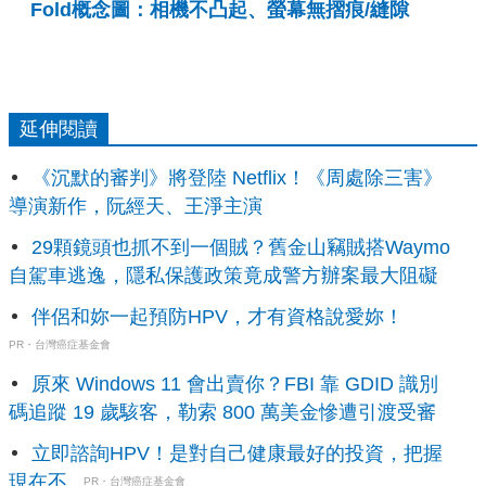
Fold概念圖：相機不凸起、螢幕無摺痕/縫隙
延伸閱讀
《沉默的審判》將登陸 Netflix！《周處除三害》
導演新作，阮經天、王淨主演
29顆鏡頭也抓不到一個賊？舊金山竊賊搭Waymo
自駕車逃逸，隱私保護政策竟成警方辦案最大阻礙
伴侶和妳一起預防HPV，才有資格說愛妳！
PR・台灣癌症基金會
原來 Windows 11 會出賣你？FBI 靠 GDID 識別
碼追蹤 19 歲駭客，勒索 800 萬美金慘遭引渡受審
立即諮詢HPV！是對自己健康最好的投資，把握
現在不...
PR・台灣癌症基金會