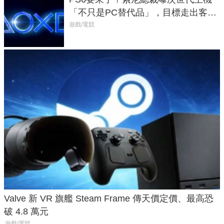
「不只是PC替代品」，目標走出客
廳、進軍電競桌面
遊戲/電競
Valve 新 VR 旗艦 Steam Frame 傳天價定價、最高恐
破 4.8 萬元
遊戲/電競