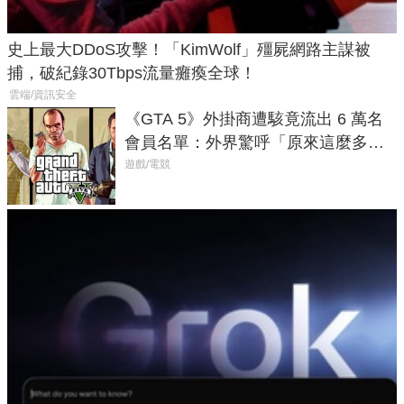
史上最大DDoS攻擊！「KimWolf」殭屍網路主謀被
捕，破紀錄30Tbps流量癱瘓全球！
雲端/資訊安全
《GTA 5》外掛商遭駭竟流出 6 萬名
會員名單：外界驚呼「原來這麼多人
在開掛！」
遊戲/電競