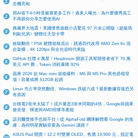
1
念機亮相
用AI省下4小時竟被塞更多工作！過來人曝光：為什麼優秀員工
2
不再跟你分享怎麼使用AI
典藏界大地震！美國懷舊遊戲小店驚見 97 片未公開版《超級瑪
3
利歐兄弟》變體任天堂卡帶
效能翻倍！PS6 硬體規格流出：跳過四代改用 AMD Zen 6c 混
4
合架構，4K 120fps 與全光追時代來臨
GitHub 狂攬 4 萬星！Headroom 開源工具幫開發者省下 70 萬
5
美元 API 費，Token 消耗暴降 92%
蘋果 2026 款 Mac mini 規格爆料：M6 與 M5 Pro 異色搭檔登
6
場！容量或將 512GB 起跳
Linux 市占率突然翻倍、Windows 跌破六成？最新數據背後恐另
7
有原因
台積電2奈米太猛了！流片量是3奈米同期的4倍，Google與蘋果
8
搶首發、輝達與AMD排隊等產能
諾貝爾獎推手也留不住！從 AlphaFold 團隊解體看 Google 的焦
9
慮：為何明星實驗室要為 Gemini 讓路？
ASUS Pad 開賣！12.2 吋雙層 OLED、售價 19,900 元，指定電
10