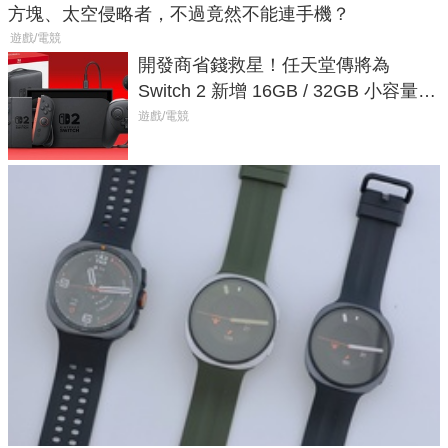
方塊、太空侵略者，不過竟然不能連手機？
遊戲/電競
開發商省錢救星！任天堂傳將為
Switch 2 新增 16GB / 32GB 小容量遊
戲卡的選擇
遊戲/電競