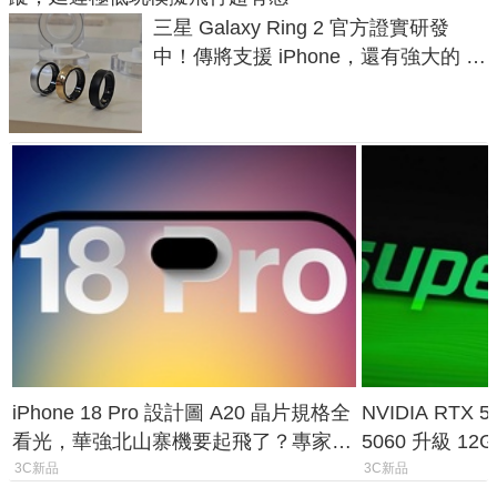
三星 Galaxy Ring 2 官方證實研發
中！傳將支援 iPhone，還有強大的 AI
與智慧家電連動功能
iPhone 18 Pro 設計圖 A20 晶片規格全
NVIDIA RTX
看光，華強北山寨機要起飛了？專家曝
5060 升級 1
山寨機無法復刻兩大關鍵
次規格終於不
3C新品
3C新品