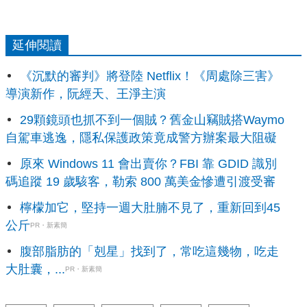
延伸閱讀
《沉默的審判》將登陸 Netflix！《周處除三害》
導演新作，阮經天、王淨主演
29顆鏡頭也抓不到一個賊？舊金山竊賊搭Waymo
自駕車逃逸，隱私保護政策竟成警方辦案最大阻礙
原來 Windows 11 會出賣你？FBI 靠 GDID 識別
碼追蹤 19 歲駭客，勒索 800 萬美金慘遭引渡受審
檸檬加它，堅持一週大肚腩不見了，重新回到45
公斤
PR・新素簡
腹部脂肪的「剋星」找到了，常吃這幾物，吃走
大肚囊，...
PR・新素簡