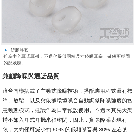
▲
矽膠耳套
雖為半入耳式耳機，不過仍提供兩種尺寸矽膠耳塞，確保更穩固
的配戴感。
兼顧降噪與通話品質
這台同樣搭載了主動式降噪技術，搭配應用程式還有標
準、放鬆，以及會依據環境噪音自動調整降噪強度的智
慧動態模式，建議作為日常預設使用。不過因其先天架
構不如入耳式耳機來得密閉，因此，實際降噪表現有
限，大約僅可減少約 50% 的低頻噪音與 30% 左右的