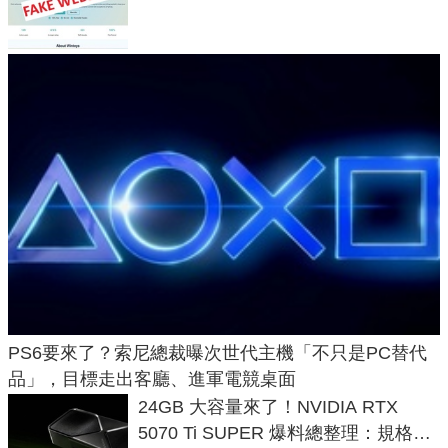
危機
PS6要來了？索尼總裁曝次世代主機「不只是PC替代
品」，目標走出客廳、進軍電競桌面
24GB 大容量來了！NVIDIA RTX
5070 Ti SUPER 爆料總整理：規格、