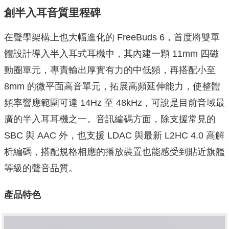
創半入耳音質里程碑
在聲學架構上也大幅進化的 FreeBuds 6，首度將雙單
體設計導入半入耳式耳機中，其內建一顆 11mm 四磁
動圈單元，專責輸出厚實有力的中低頻，再搭配小至
8mm 的微平面高音單元，拓展高頻延伸能力，使整體
頻率響應範圍可達 14Hz 至 48kHz，可說是目前音域最
廣的半入耳耳機之一。音訊編碼方面，除支援常見的
SBC 與 AAC 外，也支援 LDAC 與最新 L2HC 4.0 高解
析編碼，搭配規格相應的播放裝置也能感受到貼近旗艦
等級的聲音品質。
產品特色