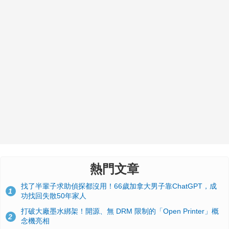
熱門文章
找了半輩子求助偵探都沒用！66歲加拿大男子靠ChatGPT，成
1
功找回失散50年家人
打破大廠墨水綁架！開源、無 DRM 限制的「Open Printer」概
2
念機亮相