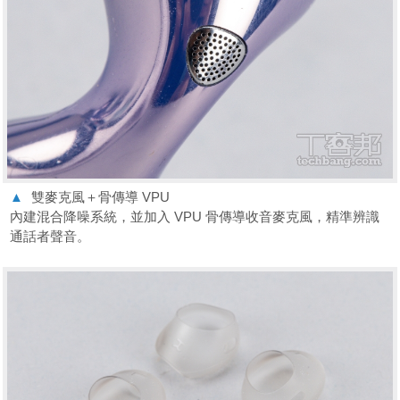
▲
雙麥克風＋骨傳導 VPU
內建混合降噪系統，並加入 VPU 骨傳導收音麥克風，精準辨識
通話者聲音。