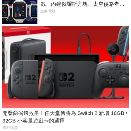
戲、內建俄羅斯方塊、太空侵略者，
不過竟然不能連手機？
遊戲/電競
開發商省錢救星！任天堂傳將為 Switch 2 新增 16GB /
32GB 小容量遊戲卡的選擇
遊戲/電競