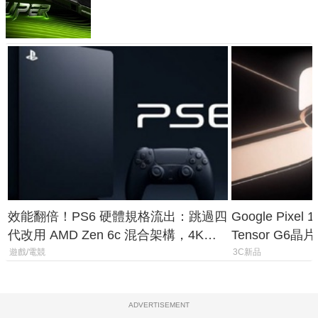
功耗、上市時間
效能翻倍！PS6 硬體規格流出：跳過四
Google Pix
代改用 AMD Zen 6c 混合架構，4K
Tensor G6
120fps 與全光追時代來臨
元
遊戲/電競
3C新品
ADVERTISEMENT