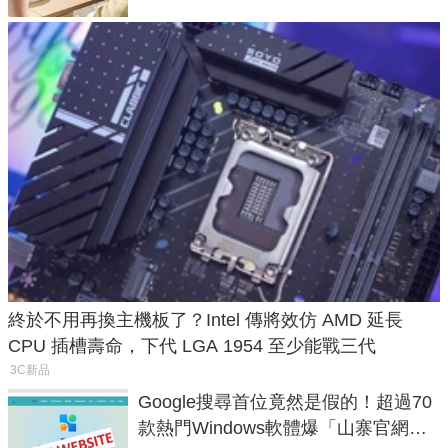
終於不用再換主機板了？Intel 傳將效仿 AMD 延長
CPU 插槽壽命，下代 LGA 1954 至少能戰三代
3C新品
Google搜尋首位竟然是假的！超過70
款熱門Windows軟體爆「山寨官網」