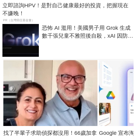
立即諮詢HPV！是對自己健康最好的投資，把握現在
不嫌晚！
PR（台灣癌症基金會）
恐怖 AI 濫用！美國男子用 Grok 生成
數千張兒童不雅照後自殺，xAI 因防護
失靈與不配合警方遭起訴
找了半輩子求助偵探都沒用！66歲加拿
Google 宣布淘汰 