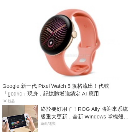
Google 新一代 Pixel Watch 5 規格流出！代號
「godric」現身，記憶體增強鎖定 AI 應用
3C新品
終於要好用了！ROG Ally 將迎來系統
級重大更新，全新 Windows 掌機殼模
式讓操作就像 Xbox 一樣順暢
遊戲/電競