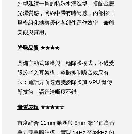
外型延續一貫的特殊水滴造型，搭配金屬
光澤質感，簡約中帶有時尚感，內部採三
層模組化結構優化各部件運作效率，兼顧
美觀與實用。
降噪品質
★★★★
具備主動式降噪與三種降噪模式，不過受
限於半入耳架構，整體抑制噪音效果有
限；通話方面透過雙麥降噪加 VPU 骨傳
導技術，語音清晰度不錯。
音質表現
★★★★☆
首度結合 11mm 動圈與 8mm 微平面高音
單元雙單體結構，實現 14Hz 至48kHz 的