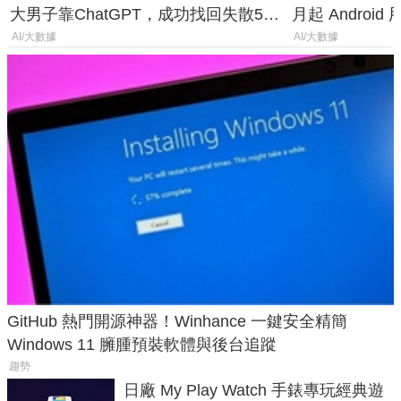
大男子靠ChatGPT，成功找回失散50
月起 Android
年家人
AI/大數據
AI/大數據
GitHub 熱門開源神器！Winhance 一鍵安全精簡
Windows 11 臃腫預裝軟體與後台追蹤
趨勢
日廠 My Play Watch 手錶專玩經典遊