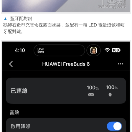
▲
藍牙配對鍵
鵝卵石造型充電盒採霧面塗裝，並配有一顆 LED 電量燈號和藍
牙配對鍵。