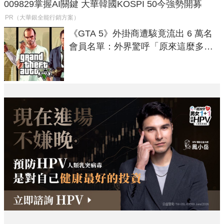
009829掌握AI關鍵 大華韓國KOSPI 50今強勢開募
PR（大華銀全能行銷方案）
《GTA 5》外掛商遭駭竟流出 6 萬名
會員名單：外界驚呼「原來這麼多人
在開掛！」