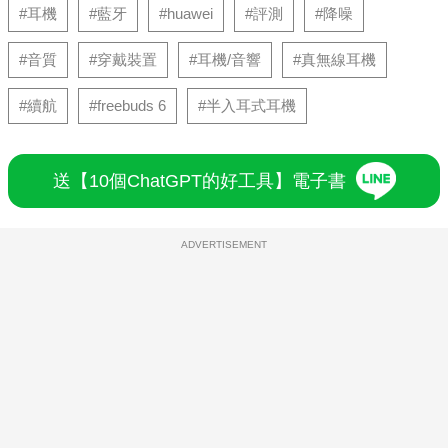
#耳機
#藍牙
#huawei
#評測
#降噪
#音質
#穿戴裝置
#耳機/音響
#真無線耳機
#續航
#freebuds 6
#半入耳式耳機
送【10個ChatGPT的好工具】電子書
ADVERTISEMENT