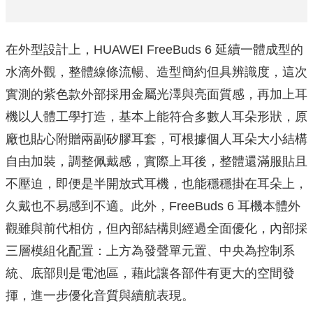
在外型設計上，HUAWEI FreeBuds 6 延續一體成型的
水滴外觀，整體線條流暢、造型簡約但具辨識度，這次
實測的紫色款外部採用金屬光澤與亮面質感，再加上耳
機以人體工學打造，基本上能符合多數人耳朵形狀，原
廠也貼心附贈兩副矽膠耳套，可根據個人耳朵大小結構
自由加裝，調整佩戴感，實際上耳後，整體還滿服貼且
不壓迫，即便是半開放式耳機，也能穩穩掛在耳朵上，
久戴也不易感到不適。此外，FreeBuds 6 耳機本體外
觀雖與前代相仿，但內部結構則經過全面優化，內部採
三層模組化配置：上方為發聲單元置、中央為控制系
統、底部則是電池區，藉此讓各部件有更大的空間發
揮，進一步優化音質與續航表現。