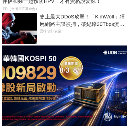
伴侶和妳一起預防HPV，才有資格說愛妳！
PR（台灣癌症基金會）
史上最大DDoS攻擊！「KimWolf」殭
屍網路主謀被捕，破紀錄30Tbps流量
癱瘓全球！
雲端/資訊安全