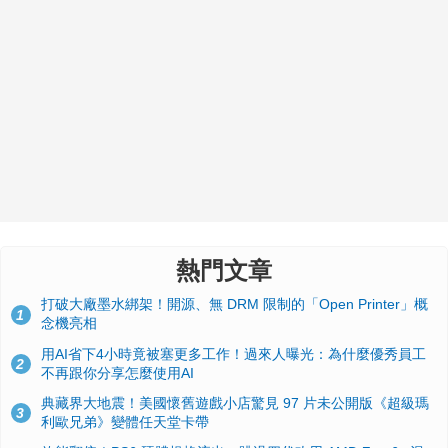
熱門文章
打破大廠墨水綁架！開源、無 DRM 限制的「Open Printer」概
1
念機亮相
用AI省下4小時竟被塞更多工作！過來人曝光：為什麼優秀員工
2
不再跟你分享怎麼使用AI
典藏界大地震！美國懷舊遊戲小店驚見 97 片未公開版《超級瑪
3
利歐兄弟》變體任天堂卡帶