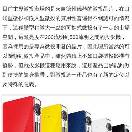
目前主導微投市場的是來自德州儀器的微投晶片，在口
袋型微投和嵌入型微投的實用性普遍得不到認可的情況
下，這種體型稍微大一點的可擕式微投有了一定的市場
空間，這類亮度在200流明到500流明之間的投影機，
因為採用的是專為微投開發的晶片，因此理所當然的可
以歸類到微投產品中，雖然體積上不如口袋型投影機有
優勢，但就投影機這種應用來說，這類產品已然能夠做
到便捷的隨身攜帶，對微投這一產品也有了新的定位以
及特殊的意義。