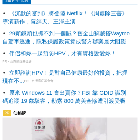
《沉默的審判》將登陸 Netflix！《周處除三害》
導演新作，阮經天、王淨主演
29顆鏡頭也抓不到一個賊？舊金山竊賊搭Waymo
自駕車逃逸，隱私保護政策竟成警方辦案最大阻礙
伴侶和妳一起預防HPV，才有資格說愛妳！
PR・台灣癌症基金會
立即諮詢HPV！是對自己健康最好的投資，把握
現在不...
PR・台灣癌症基金會
原來 Windows 11 會出賣你？FBI 靠 GDID 識別
碼追蹤 19 歲駭客，勒索 800 萬美金慘遭引渡受審
仙桃牌
PR