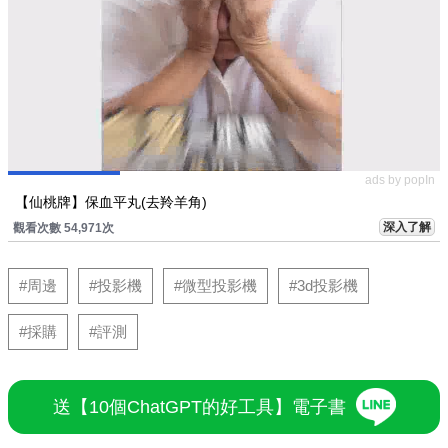
ads by popIn
【仙桃牌】保血平丸(去羚羊角)
深入了解
觀看次數 54,971次
#周邊
#投影機
#微型投影機
#3d投影機
#採購
#評測
送【10個ChatGPT的好工具】電子書