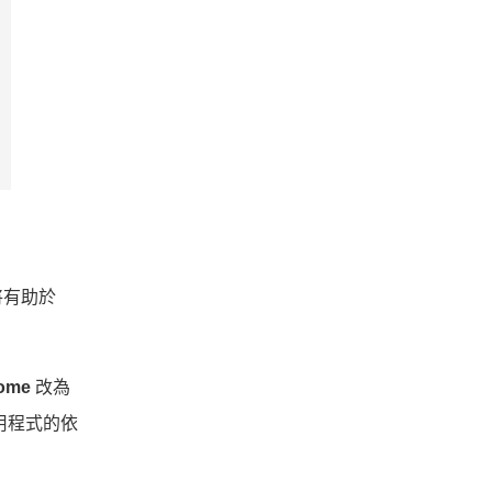
將有助於
ome
改為
用程式的依