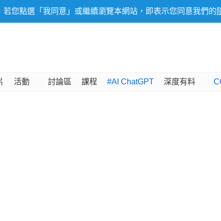
，若您點選「我同意」或繼續瀏覽本網站，即表示您同意我們的
片
活動
討論區
課程
#AI ChatGPT
深度有料
C