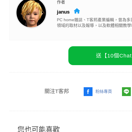
作者
janus
PC home雜誌、T客邦產業編輯，曾
領域的取材以及報導，以及軟體相關教學
送【10個Ch
關注T客邦
粉絲專頁
您也可能喜歡