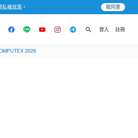
隱私權政策
。
我同意
登入
註冊
OMPUTEX 2026