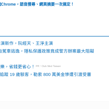
omet挑戰Chrome，語音搜尋、網頁摘要一次搞定！
》導演新作，阮經天、王淨主演
o自駕車逃逸，隱私保護政策竟成警方辦案最大阻礙
玩樂，省錢更省心！
PR・Club Med Taiwan
識別碼追蹤 19 歲駭客，勒索 800 萬美金慘遭引渡受審