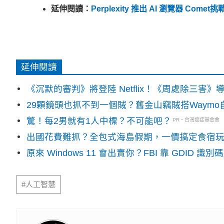
延伸閱讀：
Perplexity 推出 AI 瀏覽器 C
延伸閱讀
《沉默的審判》將登陸 Netflix！《周處除三害
29顆鏡頭也抓不到一個賊？舊金山竊賊搭Waym
驚！每2男就有1人中標？不可能吧？
PR・台灣癌症基金會
出國花費難抓？全包式海島假期，一價搞定食宿
原來 Windows 11 會出賣你？FBI 靠 GDID 
#人工智慧