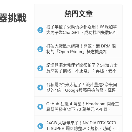
熱門文章
覽器挑戰
找了半輩子求助偵探都沒用！66歲加拿
1
大男子靠ChatGPT，成功找回失散50年
家人
打破大廠墨水綁架！開源、無 DRM 限
2
制的「Open Printer」概念機亮相
記憶體漲太兇連老闆都怕了？SK海力士
3
竟然認了價格「不正常」：再漲下去不
是好事
台積電2奈米太猛了！流片量是3奈米同
4
期的4倍，Google與蘋果搶首發、輝達
與AMD排隊等產能
GitHub 狂攬 4 萬星！Headroom 開源工
5
具幫開發者省下 70 萬美元 API 費，
Token 消耗暴降 92%
24GB 大容量來了！NVIDIA RTX 5070
6
Ti SUPER 爆料總整理：規格、功耗、上