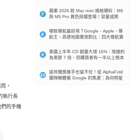
市時間
蘋果 2026 款 Mac mini 規格爆料：M6
7
與 M5 Pro 異色搭檔登場！容量或將
512GB 起跳
哪款導航最好用？Google、Apple、導
8
航王、高德地圖實測對比：四大導航實
測懶人包
美國上半年 CD 銷量大增 16%：增速約
9
為黑膠 7 倍，但購買者有一半以上根本
沒有播放器
諾貝爾獎推手也留不住！從 AlphaFold
10
團隊解體看 Google 的焦慮：為何明星
實驗室要為 Gemini 讓路？
然而，
I 的執行長
他們的手機