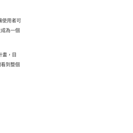
它讓使用者可
並成為一個
的計畫，目
們看到整個