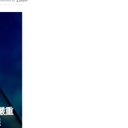
mended by
 嚴重
擺