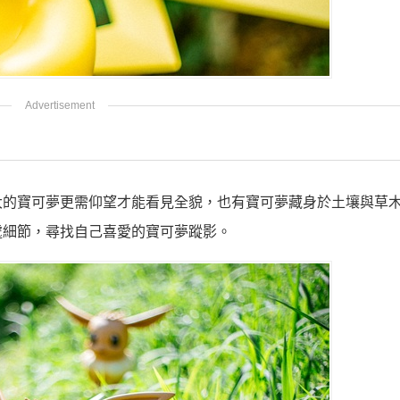
大的寶可夢更需仰望才能看見全貌，也有寶可夢藏身於土壤與草
處細節，尋找自己喜愛的寶可夢蹤影。