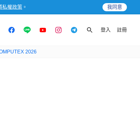
隱私權政策
。
我同意
登入
註冊
OMPUTEX 2026