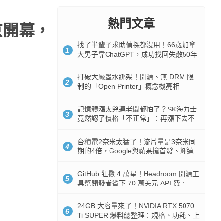
熱門文章
東京開幕，
找了半輩子求助偵探都沒用！66歲加拿
1
大男子靠ChatGPT，成功找回失散50年
家人
打破大廠墨水綁架！開源、無 DRM 限
2
制的「Open Printer」概念機亮相
記憶體漲太兇連老闆都怕了？SK海力士
3
竟然認了價格「不正常」：再漲下去不
是好事
台積電2奈米太猛了！流片量是3奈米同
4
期的4倍，Google與蘋果搶首發、輝達
與AMD排隊等產能
GitHub 狂攬 4 萬星！Headroom 開源工
5
具幫開發者省下 70 萬美元 API 費，
Token 消耗暴降 92%
24GB 大容量來了！NVIDIA RTX 5070
6
Ti SUPER 爆料總整理：規格、功耗、上