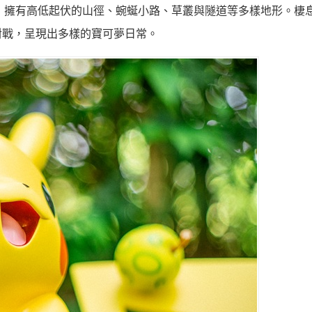
境，擁有高低起伏的山徑、蜿蜒小路、草叢與隧道等多樣地形。棲
對戰，呈現出多樣的寶可夢日常。