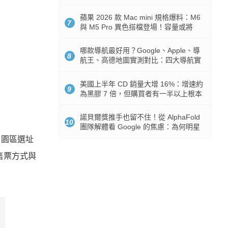
市時間
蘋果 2026 款 Mac mini 規格爆料：M6
7
與 M5 Pro 異色搭檔登場！容量或將
512GB 起跳
哪款導航最好用？Google、Apple、導
8
航王、高德地圖實測對比：四大導航實
測懶人包
美國上半年 CD 銷量大增 16%：增速約
9
為黑膠 7 倍，但購買者有一半以上根本
沒有播放器
諾貝爾獎推手也留不住！從 AlphaFold
10
團隊解體看 Google 的焦慮：為何明星
實驗室要為 Gemini 讓路？
幕，園區選址
，售票方式與