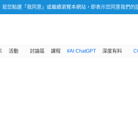
，若您點選「我同意」或繼續瀏覽本網站，即表示您同意我們的
片
活動
討論區
課程
#AI ChatGPT
深度有料
C