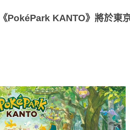
《PokéPark KANTO》將於