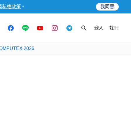
隱私權政策
。
我同意
登入
註冊
OMPUTEX 2026