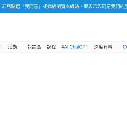
，若您點選「我同意」或繼續瀏覽本網站，即表示您同意我們的
片
活動
討論區
課程
#AI ChatGPT
深度有料
C