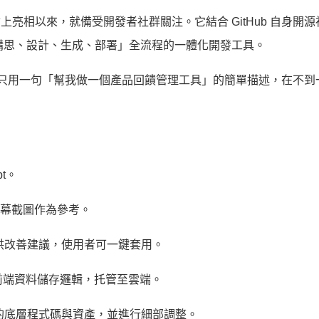
niverse 大會上亮相以來，就備受開發者社群關注。它結合 GitHub 自身
從「構思、設計、生成、部署」全流程的一體化開發工具。
展示如何只用一句「幫我做一個產品回饋管理工具」的簡單描述，在不
pt。
螢幕截圖作為參考。
供改善建議，使用者可一鍵套用。
置前端資料儲存邏輯，托管至雲端。
的底層程式碼與資產，並進行細部調整。