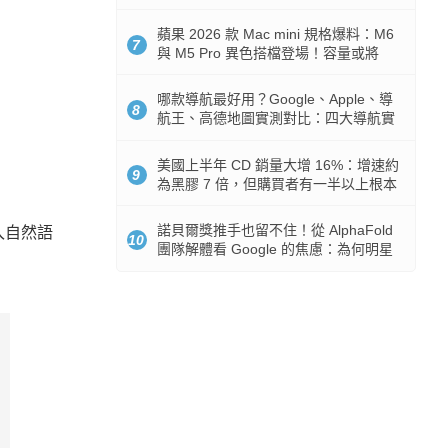
市時間
蘋果 2026 款 Mac mini 規格爆料：M6
7
與 M5 Pro 異色搭檔登場！容量或將
512GB 起跳
哪款導航最好用？Google、Apple、導
8
航王、高德地圖實測對比：四大導航實
測懶人包
美國上半年 CD 銷量大增 16%：增速約
9
為黑膠 7 倍，但購買者有一半以上根本
沒有播放器
諾貝爾獎推手也留不住！從 AlphaFold
入自然語
10
團隊解體看 Google 的焦慮：為何明星
實驗室要為 Gemini 讓路？