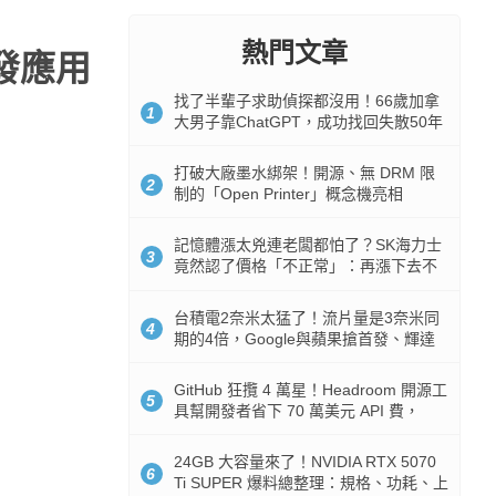
熱門文章
開發應用
找了半輩子求助偵探都沒用！66歲加拿
1
大男子靠ChatGPT，成功找回失散50年
家人
打破大廠墨水綁架！開源、無 DRM 限
2
制的「Open Printer」概念機亮相
記憶體漲太兇連老闆都怕了？SK海力士
3
竟然認了價格「不正常」：再漲下去不
是好事
台積電2奈米太猛了！流片量是3奈米同
4
期的4倍，Google與蘋果搶首發、輝達
與AMD排隊等產能
GitHub 狂攬 4 萬星！Headroom 開源工
5
具幫開發者省下 70 萬美元 API 費，
Token 消耗暴降 92%
24GB 大容量來了！NVIDIA RTX 5070
6
Ti SUPER 爆料總整理：規格、功耗、上