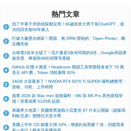
熱門文章
找了半輩子求助偵探都沒用！66歲加拿大男子靠ChatGPT，成
1
功找回失散50年家人
打破大廠墨水綁架！開源、無 DRM 限制的「Open Printer」概
2
念機亮相
台積電2奈米太猛了！流片量是3奈米同期的4倍，Google與蘋果
3
搶首發、輝達與AMD排隊等產能
GitHub 狂攬 4 萬星！Headroom 開源工具幫開發者省下 70 萬
4
美元 API 費，Token 消耗暴降 92%
24GB 大容量來了！NVIDIA RTX 5070 Ti SUPER 爆料總整理：
5
規格、功耗、上市時間
蘋果 2026 款 Mac mini 規格爆料：M6 與 M5 Pro 異色搭檔登
6
場！容量或將 512GB 起跳
典藏界大地震！美國懷舊遊戲小店驚見 97 片未公開版《超級瑪
7
利歐兄弟》變體任天堂卡帶
美國上半年 CD 銷量大增 16%：增速約為黑膠 7 倍，但購買者
8
有一半以上根本沒有播放器