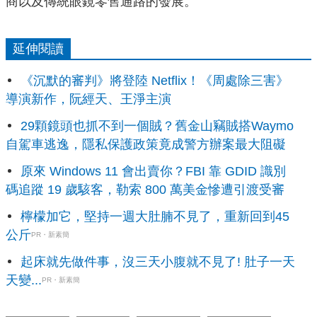
商以及傳統眼鏡零售通路的發展。
延伸閱讀
《沉默的審判》將登陸 Netflix！《周處除三害》
導演新作，阮經天、王淨主演
29顆鏡頭也抓不到一個賊？舊金山竊賊搭Waymo
自駕車逃逸，隱私保護政策竟成警方辦案最大阻礙
原來 Windows 11 會出賣你？FBI 靠 GDID 識別
碼追蹤 19 歲駭客，勒索 800 萬美金慘遭引渡受審
檸檬加它，堅持一週大肚腩不見了，重新回到45
公斤
PR・新素簡
起床就先做件事，沒三天小腹就不見了! 肚子一天
天變...
PR・新素簡