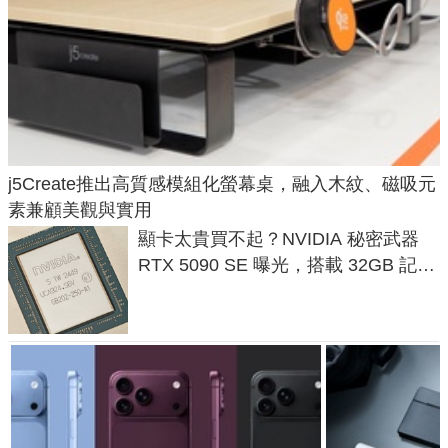
j5Create推出高質感模組化螢幕桌，融入木紋、磁吸元
素兼顧美觀與實用
顯卡太貴買不起？NVIDIA 秘密武器
RTX 5090 SE 曝光，搭載 32GB 記憶
體