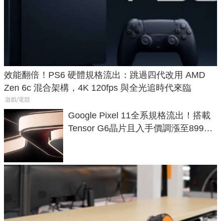
效能翻倍！PS6 硬體規格流出：跳過四代改用 AMD
Zen 6c 混合架構，4K 120fps 與全光追時代來臨
遊戲/電競
Google Pixel 11全系規格流出！搭載
Tensor G6晶片且入手價調漲至899美
元