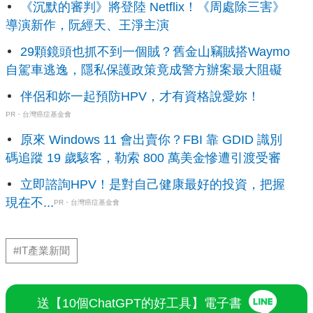
《沉默的審判》將登陸 Netflix！《周處除三害》
導演新作，阮經天、王淨主演
29顆鏡頭也抓不到一個賊？舊金山竊賊搭Waymo
自駕車逃逸，隱私保護政策竟成警方辦案最大阻礙
伴侶和妳一起預防HPV，才有資格說愛妳！
PR・台灣癌症基金會
原來 Windows 11 會出賣你？FBI 靠 GDID 識別
碼追蹤 19 歲駭客，勒索 800 萬美金慘遭引渡受審
立即諮詢HPV！是對自己健康最好的投資，把握
現在不...
PR・台灣癌症基金會
#IT產業新聞
送【10個ChatGPT的好工具】電子書