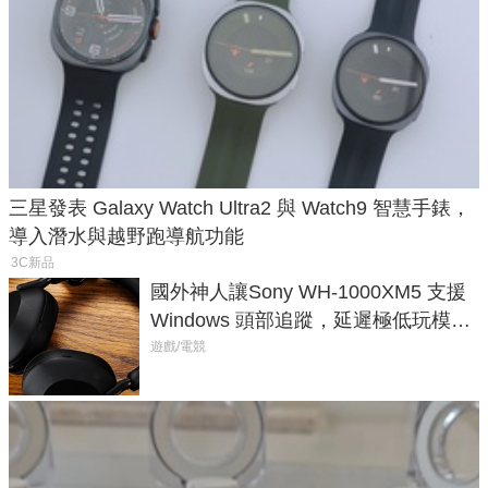
三星發表 Galaxy Watch Ultra2 與 Watch9 智慧手錶，
導入潛水與越野跑導航功能
3C新品
國外神人讓Sony WH-1000XM5 支援
Windows 頭部追蹤，延遲極低玩模擬
飛行超有感
遊戲/電競