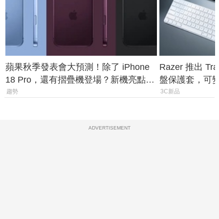
蘋果秋季發表會大預測！除了 iPhone
Razer 推出 Tra
18 Pro，還有摺疊機登場？新機亮點預
盤保護套，可
測一次看
價 2,090 元
趨勢
3C新品
ADVERTISEMENT