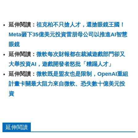
延伸閱讀：
祖克柏不只搶人才，還搶眼鏡王國！
Meta砸下35億美元投資雷朋母公司以推進AI智慧
眼鏡
延伸閱讀：
微軟每次財報都在裁減遊戲部門卻又
大舉投資AI，遊戲開發者怒批「糟蹋人才」
延伸閱讀：
微軟既是盟友也是限制，OpenAI重組
計畫卡關最大阻力來自微軟、恐失數十億美元投
資
延伸閱讀