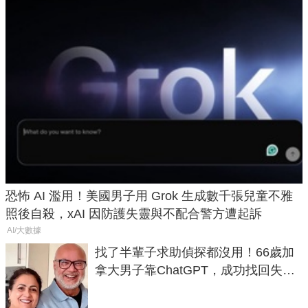
恐怖 AI 濫用！美國男子用 Grok 生成數千張兒童不雅
照後自殺，xAI 因防護失靈與不配合警方遭起訴
AI/大數據
找了半輩子求助偵探都沒用！66歲加
拿大男子靠ChatGPT，成功找回失散
50年家人