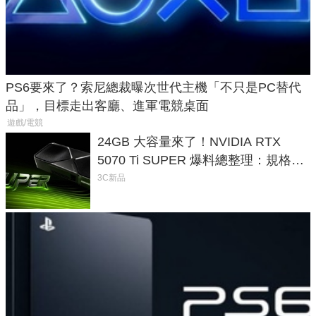
PS6要來了？索尼總裁曝次世代主機「不只是PC替代
品」，目標走出客廳、進軍電競桌面
遊戲/電競
24GB 大容量來了！NVIDIA RTX
5070 Ti SUPER 爆料總整理：規格、
功耗、上市時間
3C新品