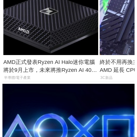
AMD正式發表Ryzen AI Halo迷你電腦
終於不用再換主機
將於9月上市，未來將推Ryzen AI 400
AMD 延長 CP
Max系列處理器與對應升級版
1954 至少能
半導體/電子產業
3C新品