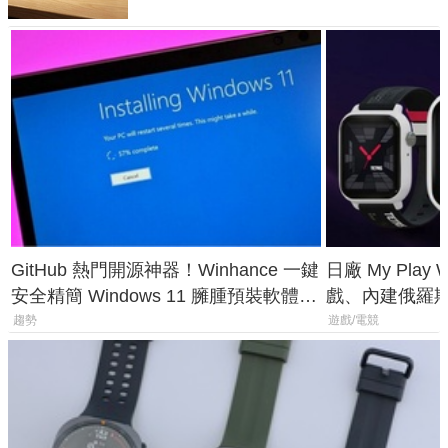
GitHub 熱門開源神器！Winhance 一鍵
日廠 My Play
安全精簡 Windows 11 臃腫預裝軟體與
戲、內建俄羅
後台追蹤
過竟然不能連
趨勢
遊戲/電競