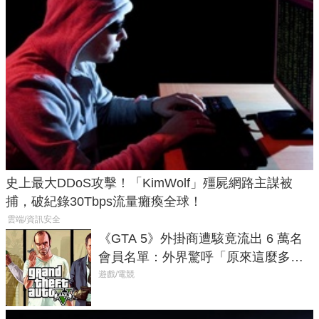
史上最大DDoS攻擊！「KimWolf」殭屍網路主謀被
捕，破紀錄30Tbps流量癱瘓全球！
雲端/資訊安全
《GTA 5》外掛商遭駭竟流出 6 萬名
會員名單：外界驚呼「原來這麼多人
在開掛！」
遊戲/電競