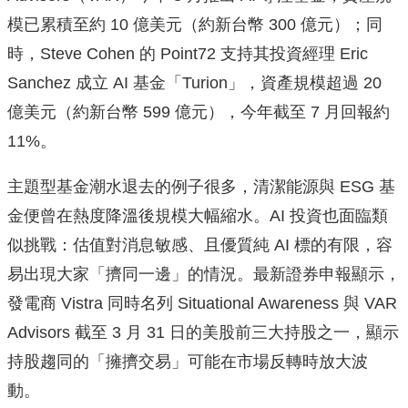
模已累積至約 10 億美元（約新台幣 300 億元）；同
時，Steve Cohen 的 Point72 支持其投資經理 Eric
Sanchez 成立 AI 基金「Turion」，資產規模超過 20
億美元（約新台幣 599 億元），今年截至 7 月回報約
11%。
主題型基金潮水退去的例子很多，清潔能源與 ESG 基
金便曾在熱度降溫後規模大幅縮水。AI 投資也面臨類
似挑戰：估值對消息敏感、且優質純 AI 標的有限，容
易出現大家「擠同一邊」的情況。最新證券申報顯示，
發電商 Vistra 同時名列 Situational Awareness 與 VAR
Advisors 截至 3 月 31 日的美股前三大持股之一，顯示
持股趨同的「擁擠交易」可能在市場反轉時放大波
動。