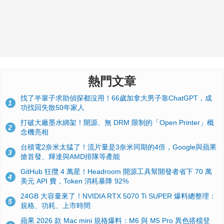
熱門文章
找了半輩子求助偵探都沒用！66歲加拿大男子靠ChatGPT，成
1
功找回失散50年家人
打破大廠墨水綁架！開源、無 DRM 限制的「Open Printer」概
2
念機亮相
台積電2奈米太猛了！流片量是3奈米同期的4倍，Google與蘋果
3
搶首發、輝達與AMD排隊等產能
GitHub 狂攬 4 萬星！Headroom 開源工具幫開發者省下 70 萬
4
美元 API 費，Token 消耗暴降 92%
24GB 大容量來了！NVIDIA RTX 5070 Ti SUPER 爆料總整理：
5
規格、功耗、上市時間
蘋果 2026 款 Mac mini 規格爆料：M6 與 M5 Pro 異色搭檔登