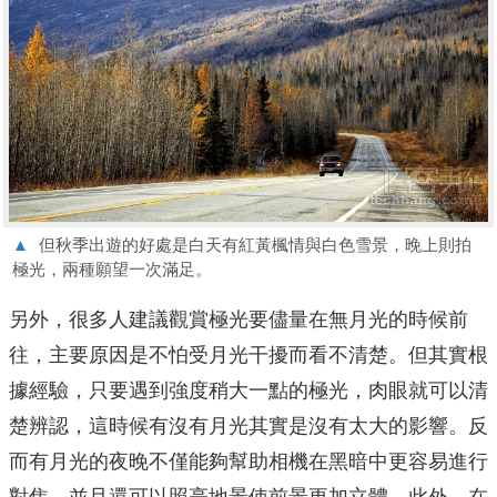
▲
但秋季出遊的好處是白天有紅黃楓情與白色雪景，晚上則拍
極光，兩種願望一次滿足。
另外，很多人建議觀賞極光要儘量在無月光的時候前
往，主要原因是不怕受月光干擾而看不清楚。但其實根
據經驗，只要遇到強度稍大一點的極光，肉眼就可以清
楚辨認，這時候有沒有月光其實是沒有太大的影響。反
而有月光的夜晚不僅能夠幫助相機在黑暗中更容易進行