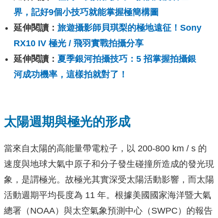
界，記好9個小技巧就能掌握極簡構圖
延伸閱讀：
旅遊攝影師貝琪梨的極地遠征！Sony
RX10 IV 極光 / 飛羽實戰拍攝分享
延伸閱讀：
夏季銀河拍攝技巧：5 招掌握拍攝銀
河成功機率，這樣拍就對了！
太陽週期與極光的形成
當來自太陽的高能量帶電粒子，以 200-800 km / s 的
速度與地球大氣中原子和分子發生碰撞所造成的發光現
象，是謂極光。故極光其實深受太陽活動影響，而太陽
活動週期平均長度為 11 年。根據美國國家海洋暨大氣
總署（NOAA）與太空氣象預測中心（SWPC）的報告