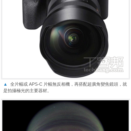
▲
全片幅或 APS-C 片幅無反相機，再搭配超廣角變焦鏡頭，就
是拍攝極光的主要器材。