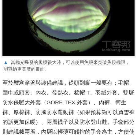
▲
當極光曝發的規模很大時，可以使用魚眼來突破焦段極限，
能容納更寬廣的畫面。
至於禦寒穿著與裝備建議，從頭到腳一般要有：毛帽、
圍巾或頭套、內衣、發熱衣、棉帽 T、羽絨外套、雙層
防水保暖大外套（GORE-TEX 外套）、內褲、衛生
褲、厚棉褲、防風防水運動褲（如果預算夠可以買雪褲
的話更加保暖）、兩層襪子以及防水登山鞋。手套部分
則建議載兩層，內層以輕薄可觸控的手套為主，方便使