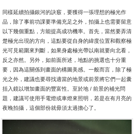
同樣延續拍攝銀河的訣竅，要獲得一張理想的極光作
品，除了事前功課要準備充足之外，拍攝上也需要留意
以下幾個重點，方能提高成功機率。首先，當然要弄清
楚極光出現的方向，這點要從自身的緯度位置和觀察極
光可見範圍來判斷，如果身處極光帶以南就要向北看，
反之亦然。另外，如前面所述，地點的挑選也十分重
要，因為這關係到畫面的構圖美感。一般而言，除了極
光之外，建議也要尋找適當的地景或前景將它們一起囊
括入鏡以增加畫面的豐富性。至於地 / 前景的補光問
題，建議可使用手電燈或車燈來照明，若是在有月亮的
夜晚拍攝，這個部份就毋須太過擔心了。