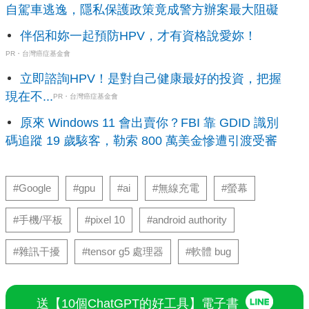
自駕車逃逸，隱私保護政策竟成警方辦案最大阻礙
伴侶和妳一起預防HPV，才有資格說愛妳！
PR・台灣癌症基金會
立即諮詢HPV！是對自己健康最好的投資，把握
現在不...
PR・台灣癌症基金會
原來 Windows 11 會出賣你？FBI 靠 GDID 識別
碼追蹤 19 歲駭客，勒索 800 萬美金慘遭引渡受審
#Google
#gpu
#ai
#無線充電
#螢幕
#手機/平板
#pixel 10
#android authority
#雜訊干擾
#tensor g5 處理器
#軟體 bug
送【10個ChatGPT的好工具】電子書