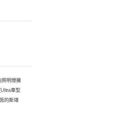
轉向照明燈擁
tra車型
永恆的斯堪