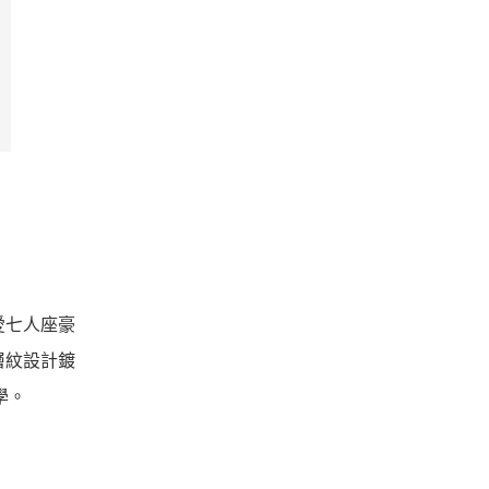
愛七人座豪
層紋設計鍍
學。