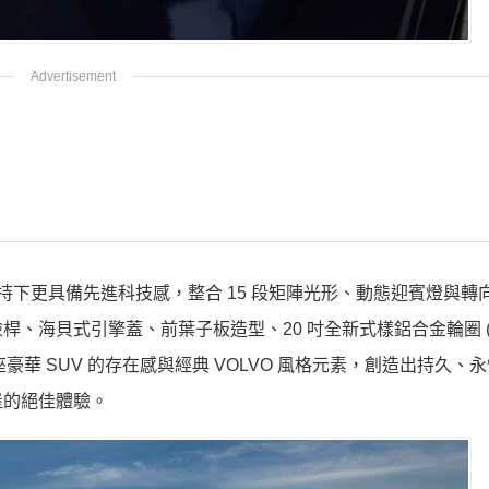
矩陣式頭燈加持下更具備先進科技感，整合 15 段矩陣光形、動態迎賓燈與
海貝式引擎蓋、前葉子板造型、20 吋全新式樣鋁合金輪圈 (Ul
座豪華 SUV 的存在感與經典 VOLVO 風格元素，創造出持久、
堡的絕佳體驗。