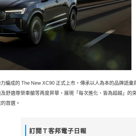
動力編成的 The New XC90 正式上市，傳承以人為本的品牌語
機及舒適尊榮車艙等再度昇華，展現「每次進化、皆為超越」的
旅的首選。
訂閱Ｔ客邦電子日報