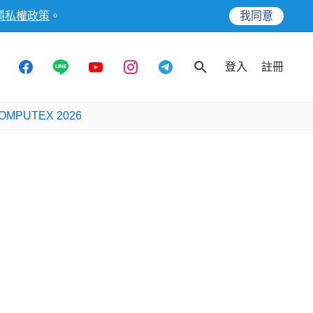
隱私權政策
。
我同意
登入
註冊
OMPUTEX 2026