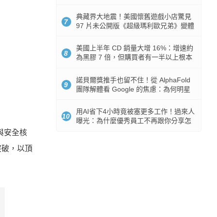
512GB 起跳
典藏界大地震！美國懷舊遊戲小店驚見
7
97 片未公開版《超級瑪利歐兄弟》變體
任天堂卡帶
美國上半年 CD 銷量大增 16%：增速約
8
為黑膠 7 倍，但購買者有一半以上根本
沒有播放器
諾貝爾獎推手也留不住！從 AlphaFold
9
團隊解體看 Google 的焦慮：為何明星
實驗室要為 Gemini 讓路？
用AI省下4小時竟被塞更多工作！過來人
10
曝光：為什麼優秀員工不再跟你分享怎
麼使用AI
彙與安全核
突破，以頂