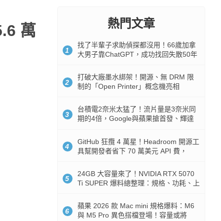
熱門文章
.6 萬
找了半輩子求助偵探都沒用！66歲加拿
1
大男子靠ChatGPT，成功找回失散50年
家人
打破大廠墨水綁架！開源、無 DRM 限
2
制的「Open Printer」概念機亮相
台積電2奈米太猛了！流片量是3奈米同
3
期的4倍，Google與蘋果搶首發、輝達
與AMD排隊等產能
GitHub 狂攬 4 萬星！Headroom 開源工
4
具幫開發者省下 70 萬美元 API 費，
Token 消耗暴降 92%
24GB 大容量來了！NVIDIA RTX 5070
5
Ti SUPER 爆料總整理：規格、功耗、上
市時間
蘋果 2026 款 Mac mini 規格爆料：M6
6
與 M5 Pro 異色搭檔登場！容量或將