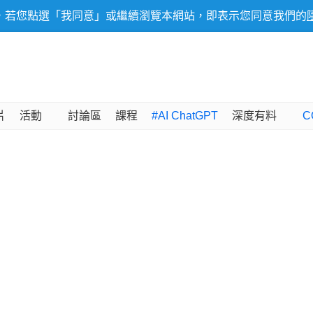
，若您點選「我同意」或繼續瀏覽本網站，即表示您同意我們的
片
活動
討論區
課程
#AI ChatGPT
深度有料
C