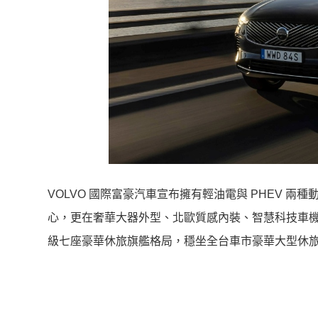
VOLVO 國際富豪汽車宣布擁有輕油電與 PHEV 兩種
心，更在奢華大器外型、北歐質感內裝、智慧科技車
級七座豪華休旅旗艦格局，穩坐全台車市豪華大型休