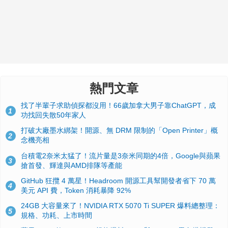
熱門文章
找了半輩子求助偵探都沒用！66歲加拿大男子靠ChatGPT，成
1
功找回失散50年家人
打破大廠墨水綁架！開源、無 DRM 限制的「Open Printer」概
2
念機亮相
台積電2奈米太猛了！流片量是3奈米同期的4倍，Google與蘋果
3
搶首發、輝達與AMD排隊等產能
GitHub 狂攬 4 萬星！Headroom 開源工具幫開發者省下 70 萬
4
美元 API 費，Token 消耗暴降 92%
24GB 大容量來了！NVIDIA RTX 5070 Ti SUPER 爆料總整理：
5
規格、功耗、上市時間