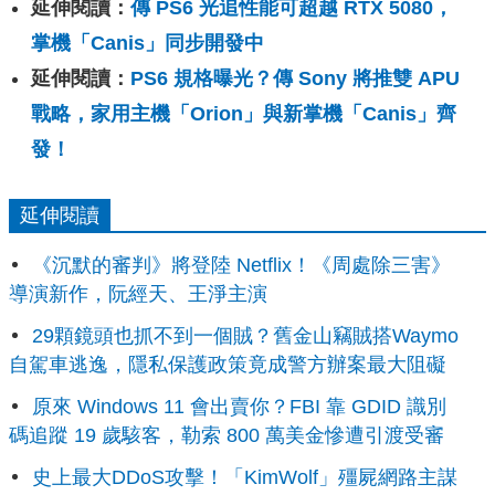
延伸閱讀：
傳 PS6 光追性能可超越 RTX 5080，
掌機「Canis」同步開發中
延伸閱讀：
PS6 規格曝光？傳 Sony 將推雙 APU
戰略，家用主機「Orion」與新掌機「Canis」齊
發！
延伸閱讀
《沉默的審判》將登陸 Netflix！《周處除三害》
導演新作，阮經天、王淨主演
29顆鏡頭也抓不到一個賊？舊金山竊賊搭Waymo
自駕車逃逸，隱私保護政策竟成警方辦案最大阻礙
原來 Windows 11 會出賣你？FBI 靠 GDID 識別
碼追蹤 19 歲駭客，勒索 800 萬美金慘遭引渡受審
史上最大DDoS攻擊！「KimWolf」殭屍網路主謀