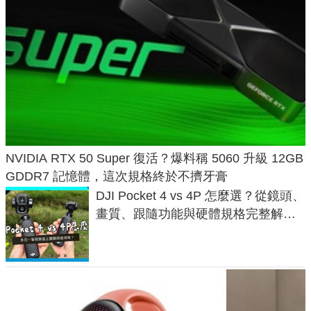
NVIDIA RTX 50 Super 復活？爆料稱 5060 升級 12GB
GDDR7 記憶體，這次規格終於不擠牙膏
DJI Pocket 4 vs 4P 怎麼選？從鏡頭、
畫質、跟隨功能與硬體規格完整解
析，一次看懂兩台差異