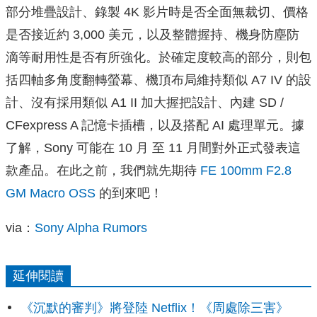
部分堆疊設計、錄製 4K 影片時是否全面無裁切、價格
是否接近約 3,000 美元，以及整體握持、機身防塵防
滴等耐用性是否有所強化。於確定度較高的部分，則包
括四軸多角度翻轉螢幕、機頂布局維持類似 A7 IV 的設
計、沒有採用類似 A1 II 加大握把設計、內建 SD /
CFexpress A 記憶卡插槽，以及搭配 AI 處理單元。據
了解，Sony 可能在 10 月 至 11 月間對外正式發表這
款產品。在此之前，我們就先期待
FE 100mm F2.8
GM Macro OSS
的到來吧！
via：
Sony Alpha Rumors
延伸閱讀
《沉默的審判》將登陸 Netflix！《周處除三害》