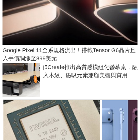
Google Pixel 11全系規格流出！搭載Tensor G6晶片且
入手價調漲至899美元
j5Create推出高質感模組化螢幕桌，融
入木紋、磁吸元素兼顧美觀與實用