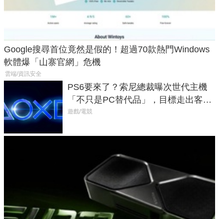
Google搜尋首位竟然是假的！超過70款熱門Windows
軟體爆「山寨官網」危機
雲端/資訊安全
PS6要來了？索尼總裁曝次世代主機
「不只是PC替代品」，目標走出客
廳、進軍電競桌面
遊戲/電競