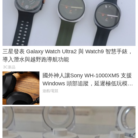
三星發表 Galaxy Watch Ultra2 與 Watch9 智慧手錶，
導入潛水與越野跑導航功能
3C新品
國外神人讓Sony WH-1000XM5 支援
Windows 頭部追蹤，延遲極低玩模擬
飛行超有感
遊戲/電競