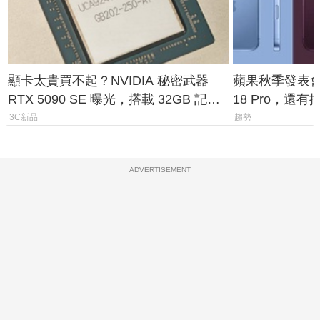
顯卡太貴買不起？NVIDIA 秘密武器
蘋果秋季發表會大
RTX 5090 SE 曝光，搭載 32GB 記憶
18 Pro，還
體
測一次看
3C新品
趨勢
ADVERTISEMENT