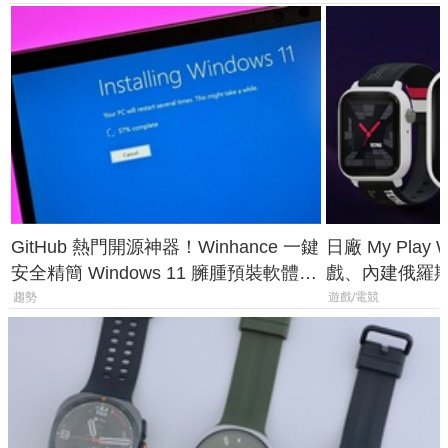
GitHub 熱門開源神器！Winhance 一鍵
日廠 My Play
安全精簡 Windows 11 臃腫預裝軟體與
戲、內建俄羅
後台追蹤
過竟然不能連
趨勢
遊戲/電競