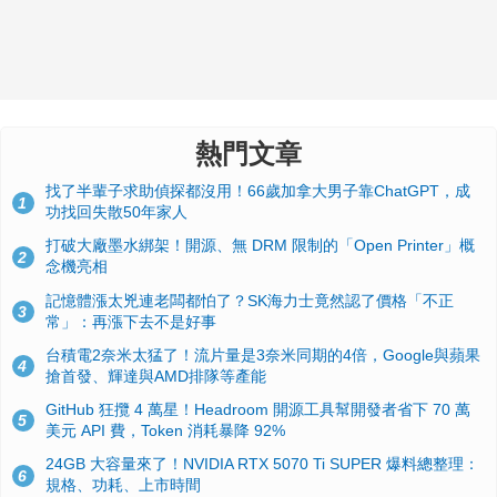
熱門文章
找了半輩子求助偵探都沒用！66歲加拿大男子靠ChatGPT，成
1
功找回失散50年家人
打破大廠墨水綁架！開源、無 DRM 限制的「Open Printer」概
2
念機亮相
記憶體漲太兇連老闆都怕了？SK海力士竟然認了價格「不正
3
常」：再漲下去不是好事
台積電2奈米太猛了！流片量是3奈米同期的4倍，Google與蘋果
4
搶首發、輝達與AMD排隊等產能
GitHub 狂攬 4 萬星！Headroom 開源工具幫開發者省下 70 萬
5
美元 API 費，Token 消耗暴降 92%
24GB 大容量來了！NVIDIA RTX 5070 Ti SUPER 爆料總整理：
6
規格、功耗、上市時間