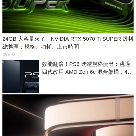
24GB 大容量來了！NVIDIA RTX 5070 Ti SUPER 爆料
總整理：規格、功耗、上市時間
3C新品
效能翻倍！PS6 硬體規格流出：跳過
四代改用 AMD Zen 6c 混合架構，4K
120fps 與全光追時代來臨