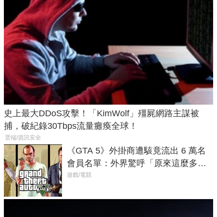
史上最大DDoS攻擊！「KimWolf」殭屍網路主謀被
捕，破紀錄30Tbps流量癱瘓全球！
雲端/資訊安全
《GTA 5》外掛商遭駭竟流出 6 萬名
會員名單：外界驚呼「原來這麼多人
在開掛！」
遊戲/電競