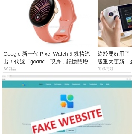
Google 新一代 Pixel Watch 5 規格流
終於要好用了！R
出！代號「godric」現身，記憶體增強
級重大更新，全新
鎖定 AI 應用
式讓操作就像 X
3C新品
遊戲/電競