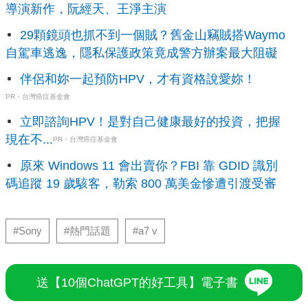
導演新作，阮經天、王淨主演
29顆鏡頭也抓不到一個賊？舊金山竊賊搭Waymo
自駕車逃逸，隱私保護政策竟成警方辦案最大阻礙
伴侶和妳一起預防HPV，才有資格說愛妳！
PR・台灣癌症基金會
立即諮詢HPV！是對自己健康最好的投資，把握
現在不...
PR・台灣癌症基金會
原來 Windows 11 會出賣你？FBI 靠 GDID 識別
碼追蹤 19 歲駭客，勒索 800 萬美金慘遭引渡受審
#Sony
#熱門話題
#a7 v
送【10個ChatGPT的好工具】電子書