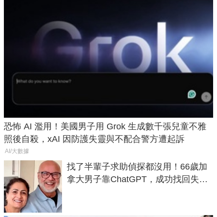
恐怖 AI 濫用！美國男子用 Grok 生成數千張兒童不雅
照後自殺，xAI 因防護失靈與不配合警方遭起訴
AI/大數據
找了半輩子求助偵探都沒用！66歲加
拿大男子靠ChatGPT，成功找回失散
50年家人