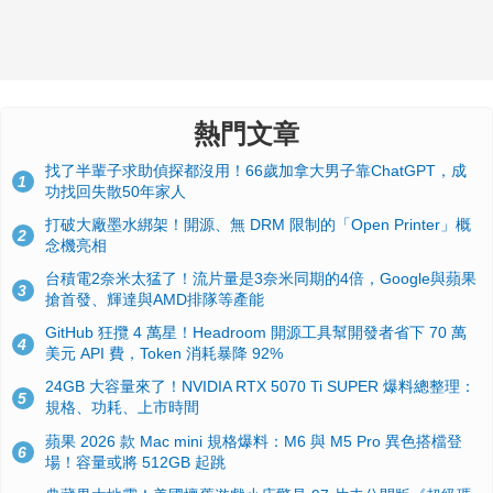
熱門文章
找了半輩子求助偵探都沒用！66歲加拿大男子靠ChatGPT，成
1
功找回失散50年家人
打破大廠墨水綁架！開源、無 DRM 限制的「Open Printer」概
2
念機亮相
台積電2奈米太猛了！流片量是3奈米同期的4倍，Google與蘋果
3
搶首發、輝達與AMD排隊等產能
GitHub 狂攬 4 萬星！Headroom 開源工具幫開發者省下 70 萬
4
美元 API 費，Token 消耗暴降 92%
24GB 大容量來了！NVIDIA RTX 5070 Ti SUPER 爆料總整理：
5
規格、功耗、上市時間
蘋果 2026 款 Mac mini 規格爆料：M6 與 M5 Pro 異色搭檔登
6
場！容量或將 512GB 起跳