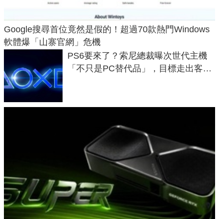
Google搜尋首位竟然是假的！超過70款熱門Windows
軟體爆「山寨官網」危機
PS6要來了？索尼總裁曝次世代主機
「不只是PC替代品」，目標走出客
廳、進軍電競桌面