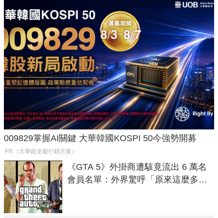
009829掌握AI關鍵 大華韓國KOSPI 50今強勢開募
PR（大華銀全能行銷方案）
《GTA 5》外掛商遭駭竟流出 6 萬名
會員名單：外界驚呼「原來這麼多人
在開掛！」