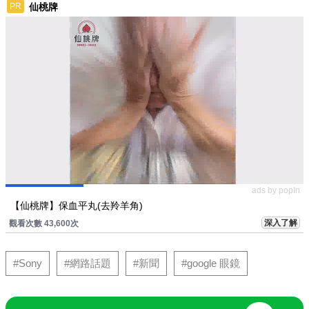
仙桃牌
PR
ads by popIn
【仙桃牌】保血平丸(去羚羊角)
深入了解
觀看次數 43,600次
#Sony
#網路話題
#新聞
#google 眼鏡