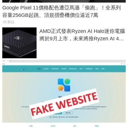
Google Pixel 11價格配色遭亞馬遜「偷跑」！全系列
容量256GB起跳、頂規摺疊機價位逼近7萬
3C新品
AMD正式發表Ryzen AI Halo迷你電腦
將於9月上市，未來將推Ryzen AI 400
Max系列處理器與對應升級版