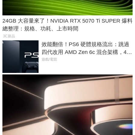
24GB 大容量來了！NVIDIA RTX 5070 Ti SUPER 爆料
總整理：規格、功耗、上市時間
3C新品
效能翻倍！PS6 硬體規格流出：跳過
四代改用 AMD Zen 6c 混合架構，4K
120fps 與全光追時代來臨
遊戲/電競