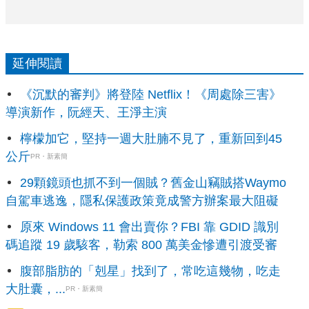
延伸閱讀
《沉默的審判》將登陸 Netflix！《周處除三害》
導演新作，阮經天、王淨主演
檸檬加它，堅持一週大肚腩不見了，重新回到45
公斤
PR・新素簡
29顆鏡頭也抓不到一個賊？舊金山竊賊搭Waymo
自駕車逃逸，隱私保護政策竟成警方辦案最大阻礙
原來 Windows 11 會出賣你？FBI 靠 GDID 識別
碼追蹤 19 歲駭客，勒索 800 萬美金慘遭引渡受審
腹部脂肪的「剋星」找到了，常吃這幾物，吃走
大肚囊，...
PR・新素簡