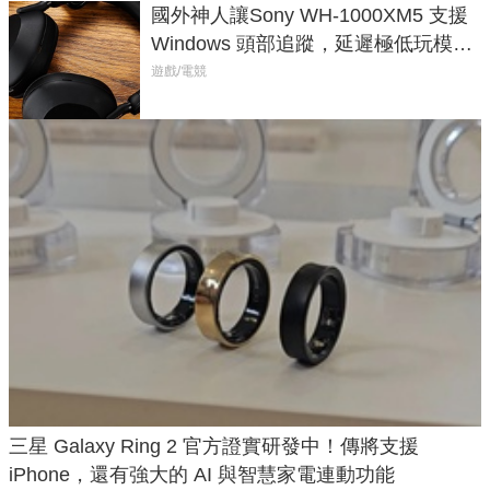
國外神人讓Sony WH-1000XM5 支援
Windows 頭部追蹤，延遲極低玩模擬
飛行超有感
遊戲/電競
三星 Galaxy Ring 2 官方證實研發中！傳將支援
iPhone，還有強大的 AI 與智慧家電連動功能