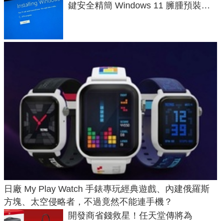
鍵安全精簡 Windows 11 臃腫預裝軟
體與後台追蹤
日廠 My Play Watch 手錶專玩經典遊戲、內建俄羅斯
方塊、太空侵略者，不過竟然不能連手機？
開發商省錢救星！任天堂傳將為