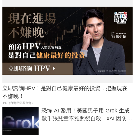
立即諮詢HPV！是對自己健康最好的投資，把握現在
不嫌晚！
PR（台灣癌症基金會）
恐怖 AI 濫用！美國男子用 Grok 生成
數千張兒童不雅照後自殺，xAI 因防護
失靈與不配合警方遭起訴