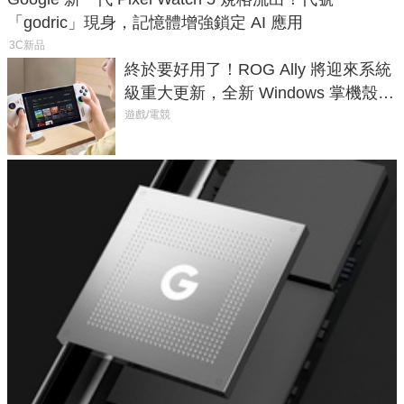
「godric」現身，記憶體增強鎖定 AI 應用
3C新品
終於要好用了！ROG Ally 將迎來系統
級重大更新，全新 Windows 掌機殼模
式讓操作就像 Xbox 一樣順暢
遊戲/電競