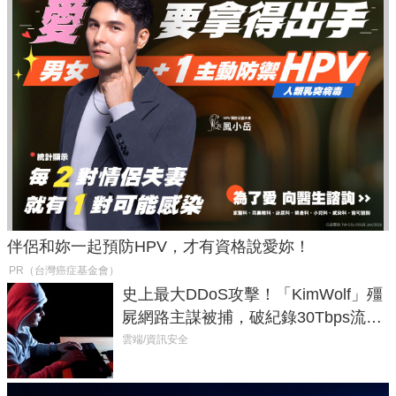
伴侶和妳一起預防HPV，才有資格說愛妳！
PR（台灣癌症基金會）
史上最大DDoS攻擊！「KimWolf」殭
屍網路主謀被捕，破紀錄30Tbps流量
癱瘓全球！
雲端/資訊安全