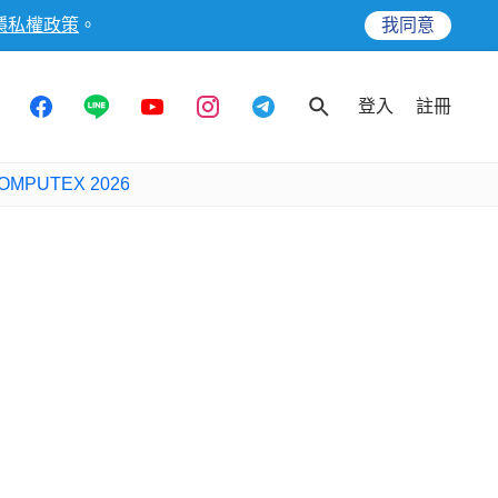
隱私權政策
。
我同意
登入
註冊
OMPUTEX 2026