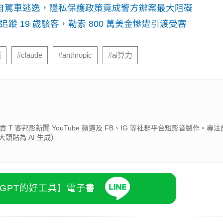
o自駕車逃逸，隱私保護政策竟成警方辦案最大阻礙
識別碼追蹤 19 歲駭客，勒索 800 萬美金慘遭引渡受審
施
#claude
#anthropic
#ai算力
 T 客邦影新聞 YouTube 頻道及 FB、IG 等社群平台短影音製作。專注於
頭貼為 AI 生成）
atGPT的好工具】電子書