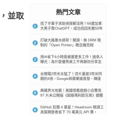
熱門文章
提高，並取
找了半輩子求助偵探都沒用！66歲加拿
1
大男子靠ChatGPT，成功找回失散50年
家人
打破大廠墨水綁架！開源、無 DRM 限
2
制的「Open Printer」概念機亮相
用AI省下4小時竟被塞更多工作！過來人
3
曝光：為什麼優秀員工不再跟你分享怎
麼使用AI
台積電2奈米太猛了！流片量是3奈米同
4
期的4倍，Google與蘋果搶首發、輝達
與AMD排隊等產能
典藏界大地震！美國懷舊遊戲小店驚見
5
97 片未公開版《超級瑪利歐兄弟》變體
任天堂卡帶
GitHub 狂攬 4 萬星！Headroom 開源工
6
具幫開發者省下 70 萬美元 API 費，