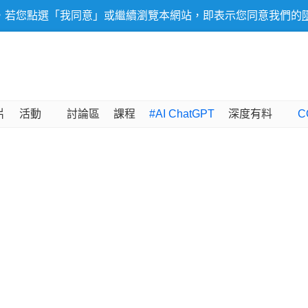
，若您點選「我同意」或繼續瀏覽本網站，即表示您同意我們的
片
活動
討論區
課程
#AI ChatGPT
深度有料
C