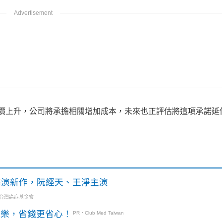
民生電價上升，公司將承擔相關增加成本，未來也正評估將這項承諾
》導演新作，阮經天、王淨主演
・台灣癌症基金會
玩樂，省錢更省心！
PR・Club Med Taiwan