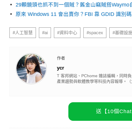
29顆鏡頭也抓不到一個賊？舊金山竊賊搭Waym
原來 Windows 11 會出賣你？FBI 靠 GDID 
#人工智慧
#ai
#資料中心
#spacex
#基礎設
作者
ycr
T 客邦網站、PChome 雜誌編輯，同時負責
產業趨勢與軟體教學等科技內容報導。（大
送【10個Ch