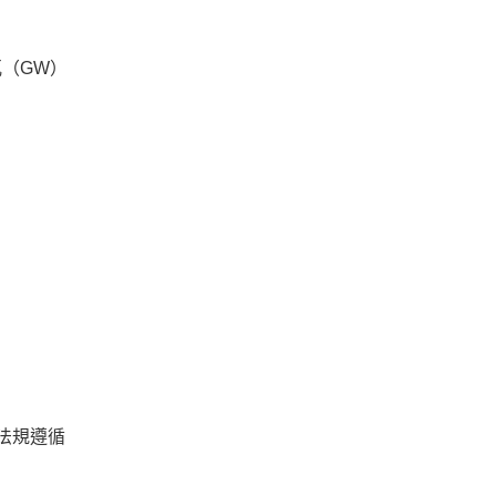
瓦（GW）
與法規遵循