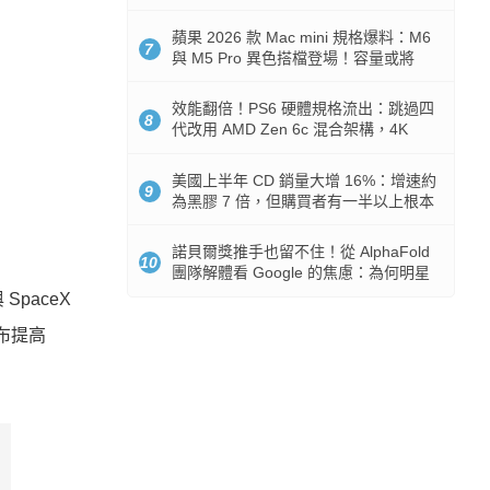
Token 消耗暴降 92%
蘋果 2026 款 Mac mini 規格爆料：M6
7
與 M5 Pro 異色搭檔登場！容量或將
512GB 起跳
效能翻倍！PS6 硬體規格流出：跳過四
8
代改用 AMD Zen 6c 混合架構，4K
120fps 與全光追時代來臨
美國上半年 CD 銷量大增 16%：增速約
9
為黑膠 7 倍，但購買者有一半以上根本
沒有播放器
諾貝爾獎推手也留不住！從 AlphaFold
10
團隊解體看 Google 的焦慮：為何明星
實驗室要為 Gemini 讓路？
SpaceX
宣布提高