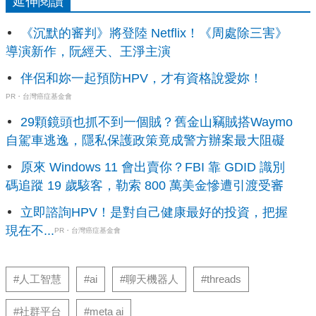
延伸閱讀
《沉默的審判》將登陸 Netflix！《周處除三害》
導演新作，阮經天、王淨主演
伴侶和妳一起預防HPV，才有資格說愛妳！
PR・台灣癌症基金會
29顆鏡頭也抓不到一個賊？舊金山竊賊搭Waymo
自駕車逃逸，隱私保護政策竟成警方辦案最大阻礙
原來 Windows 11 會出賣你？FBI 靠 GDID 識別
碼追蹤 19 歲駭客，勒索 800 萬美金慘遭引渡受審
立即諮詢HPV！是對自己健康最好的投資，把握
現在不...
PR・台灣癌症基金會
#人工智慧
#ai
#聊天機器人
#threads
#社群平台
#meta ai