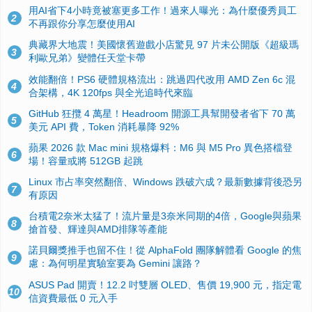
用AI省下4小時竟被塞更多工作！過來人曝光：為什麼優秀員工
2
不再跟你分享怎麼使用AI
典藏界大地震！美國懷舊遊戲小店驚見 97 片未公開版《超級瑪
3
利歐兄弟》變體任天堂卡帶
效能翻倍！PS6 硬體規格流出：跳過四代改用 AMD Zen 6c 混
4
合架構，4K 120fps 與全光追時代來臨
GitHub 狂攬 4 萬星！Headroom 開源工具幫開發者省下 70 萬
5
美元 API 費，Token 消耗暴降 92%
蘋果 2026 款 Mac mini 規格爆料：M6 與 M5 Pro 異色搭檔登
6
場！容量或將 512GB 起跳
Linux 市占率突然翻倍、Windows 跌破六成？最新數據背後恐另
7
有原因
台積電2奈米太猛了！流片量是3奈米同期的4倍，Google與蘋果
8
搶首發、輝達與AMD排隊等產能
諾貝爾獎推手也留不住！從 AlphaFold 團隊解體看 Google 的焦
9
慮：為何明星實驗室要為 Gemini 讓路？
ASUS Pad 開賣！12.2 吋雙層 OLED、售價 19,900 元，指定電
10
信資費最低 0 元入手