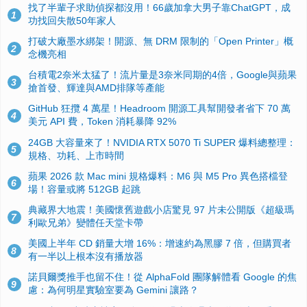
找了半輩子求助偵探都沒用！66歲加拿大男子靠ChatGPT，成
1
功找回失散50年家人
打破大廠墨水綁架！開源、無 DRM 限制的「Open Printer」概
2
念機亮相
台積電2奈米太猛了！流片量是3奈米同期的4倍，Google與蘋果
3
搶首發、輝達與AMD排隊等產能
GitHub 狂攬 4 萬星！Headroom 開源工具幫開發者省下 70 萬
4
美元 API 費，Token 消耗暴降 92%
24GB 大容量來了！NVIDIA RTX 5070 Ti SUPER 爆料總整理：
5
規格、功耗、上市時間
蘋果 2026 款 Mac mini 規格爆料：M6 與 M5 Pro 異色搭檔登
6
場！容量或將 512GB 起跳
典藏界大地震！美國懷舊遊戲小店驚見 97 片未公開版《超級瑪
7
利歐兄弟》變體任天堂卡帶
美國上半年 CD 銷量大增 16%：增速約為黑膠 7 倍，但購買者
8
有一半以上根本沒有播放器
諾貝爾獎推手也留不住！從 AlphaFold 團隊解體看 Google 的焦
9
慮：為何明星實驗室要為 Gemini 讓路？