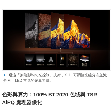
▲
透過「無陰影均勻光控制」技術，X11L 可調控光線分布並減
少 Mini LED 常見的光暈問題。
色彩與算力：100% BT.2020 色域與 TSR
AiPQ 處理器優化