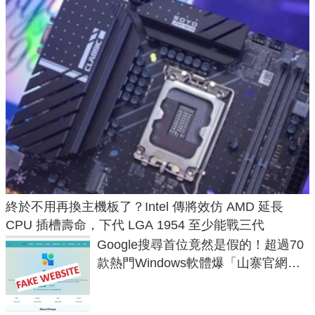
終於不用再換主機板了？Intel 傳將效仿 AMD 延長
CPU 插槽壽命，下代 LGA 1954 至少能戰三代
Google搜尋首位竟然是假的！超過70
款熱門Windows軟體爆「山寨官網」
危機