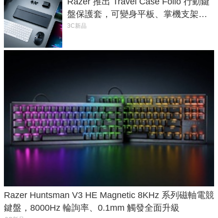
Razer 推出 Travel Case Folio 行動鍵
盤保護套，可變身平板、掌機支架，
售價 2,090 元
3C新品
Razer Huntsman V3 HE Magnetic 8KHz 系列磁軸電競
鍵盤，8000Hz 輪詢率、0.1mm 觸發全面升級