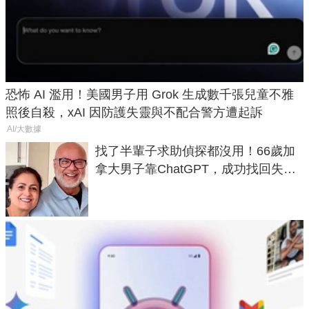
恐怖 AI 濫用！美國男子用 Grok 生成數千張兒童不雅
照後自殺，xAI 因防護失靈與不配合警方遭起訴
AI/大數據
找了半輩子求助偵探都沒用！66歲加
拿大男子靠ChatGPT，成功找回失散
50年家人