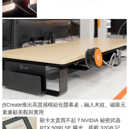
元
j5Create推出高質感模組化螢幕桌，融入木紋、磁吸元
素兼顧美觀與實用
顯卡太貴買不起？NVIDIA 秘密武器
RTX 5090 SE 曝光，搭載 32GB 記憶