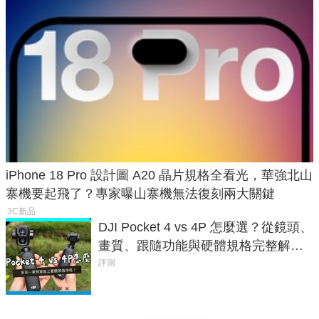
iPhone 18 Pro 設計圖 A20 晶片規格全看光，華強北山
寨機要起飛了？專家曝山寨機無法復刻兩大關鍵
3C新品
DJI Pocket 4 vs 4P 怎麼選？從鏡頭、
畫質、跟隨功能與硬體規格完整解
析，一次看懂兩台差異
評測