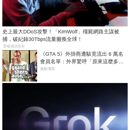
史上最大DDoS攻擊！「KimWolf」殭屍網路主謀被
捕，破紀錄30Tbps流量癱瘓全球！
雲端/資訊安全
《GTA 5》外掛商遭駭竟流出 6 萬名
會員名單：外界驚呼「原來這麼多人
在開掛！」
遊戲/電競