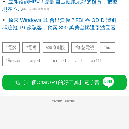
立即諮詢HPV！是對自己健康最好的投資，把握
現在不...
PR・台灣癌症基金會
原來 Windows 11 會出賣你？FBI 靠 GDID 識別
碼追蹤 19 歲駭客，勒索 800 萬美金慘遭引渡受審
#電競
#電視
#家庭劇院
#智慧電視
#hdr
#顯示器
#qled
#mini led
#tcl
#x11l
送【10個ChatGPT的好工具】電子書
ADVERTISEMENT