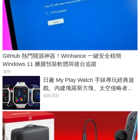
GitHub 熱門開源神器！Winhance 一鍵安全精簡
Windows 11 臃腫預裝軟體與後台追蹤
趨勢
日廠 My Play Watch 手錶專玩經典遊
戲、內建俄羅斯方塊、太空侵略者，
不過竟然不能連手機？
遊戲/電競