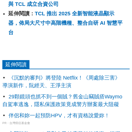
與 TCL 成立合資公司
延伸閱讀：
TCL 推出 2025 全新智能液晶顯示
器，佈局大尺寸中高階機種、整合自研 AI 智慧平
台
延伸閱讀
《沉默的審判》將登陸 Netflix！《周處除三害》
導演新作，阮經天、王淨主演
29顆鏡頭也抓不到一個賊？舊金山竊賊搭Waymo
自駕車逃逸，隱私保護政策竟成警方辦案最大阻礙
伴侶和妳一起預防HPV，才有資格說愛妳！
PR・台灣癌症基金會