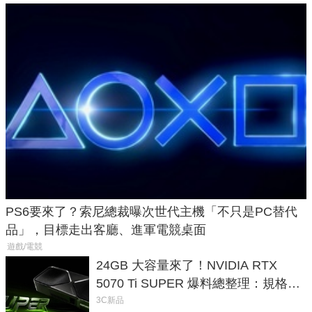
PS6要來了？索尼總裁曝次世代主機「不只是PC替代
品」，目標走出客廳、進軍電競桌面
遊戲/電競
24GB 大容量來了！NVIDIA RTX
5070 Ti SUPER 爆料總整理：規格、
功耗、上市時間
3C新品