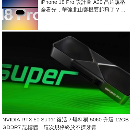
iPhone 18 Pro 設計圖 A20 晶片規格
全看光，華強北山寨機要起飛了？專
家曝山寨機無法復刻兩大關鍵
NVIDIA RTX 50 Super 復活？爆料稱 5060 升級 12GB
GDDR7 記憶體，這次規格終於不擠牙膏