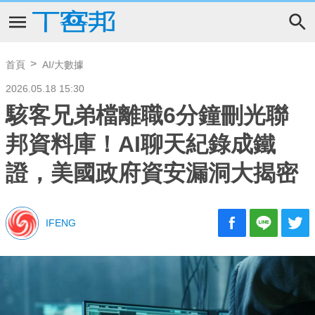
首頁
AI/大數據
2026.05.18 15:30
駭客兄弟檔離職6分鐘刪光聯
邦資料庫！AI聊天紀錄成鐵
證，美國政府資安漏洞大揭密
IFENG