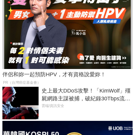
伴侶和妳一起預防HPV，才有資格說愛妳！
PR（台灣癌症基金會）
史上最大DDoS攻擊！「KimWolf」殭
屍網路主謀被捕，破紀錄30Tbps流量
癱瘓全球！
雲端/資訊安全