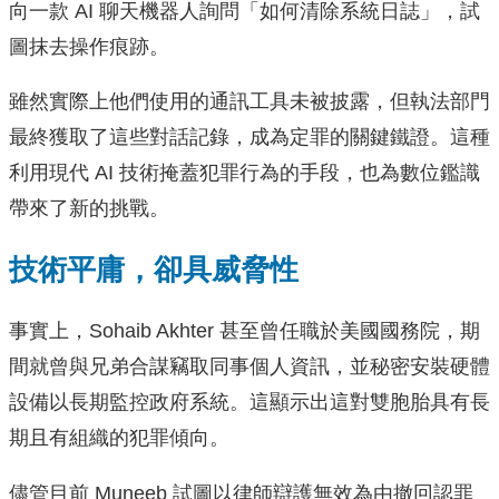
向一款 AI 聊天機器人詢問「如何清除系統日誌」，試
圖抹去操作痕跡。
雖然實際上他們使用的通訊工具未被披露，但執法部門
最終獲取了這些對話記錄，成為定罪的關鍵鐵證。這種
利用現代 AI 技術掩蓋犯罪行為的手段，也為數位鑑識
帶來了新的挑戰。
技術平庸，卻具威脅性
事實上，Sohaib Akhter 甚至曾任職於美國國務院，期
間就曾與兄弟合謀竊取同事個人資訊，並秘密安裝硬體
設備以長期監控政府系統。這顯示出這對雙胞胎具有長
期且有組織的犯罪傾向。
儘管目前 Muneeb 試圖以律師辯護無效為由撤回認罪