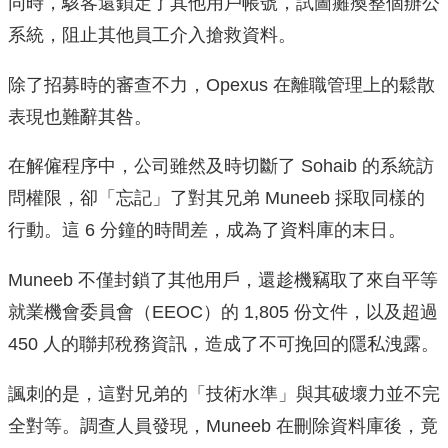
同時，駭客還鎖定了其他用戶帳號，試圖癱瘓整個辦公
系統，阻止其他員工介入搶救資料。
除了招募時的審查不力，Opexus 在離職管理上的鬆散
表現也難辭其咎。
在解僱程序中，公司雖然及時切斷了 Sohaib 的系統訪
問權限，卻「忘記」了對其兄弟 Muneeb 採取同樣的
行動。這 6 分鐘的時間差，成為了資料庫的末日。
Muneeb 不僅封鎖了其他用戶，還趁機竊取了來自平等
就業機會委員會（EEOC）的 1,805 份文件，以及超過
450 人的聯邦稅務資訊，造成了不可挽回的隱私洩露。
諷刺的是，這對兄弟的「技術水準」與其破壞力並不完
全對等。調查人員發現，Muneeb 在刪除資料庫後，竟