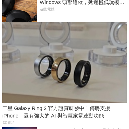
Windows 頭部追蹤，延遲極低玩模擬
飛行超有感
遊戲/電競
三星 Galaxy Ring 2 官方證實研發中！傳將支援
iPhone，還有強大的 AI 與智慧家電連動功能
3C新品