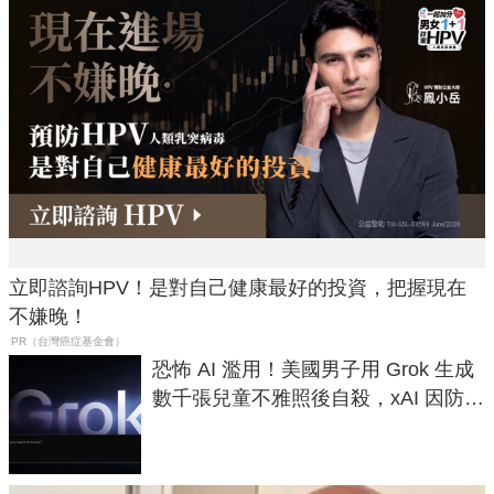
立即諮詢HPV！是對自己健康最好的投資，把握現在
不嫌晚！
PR（台灣癌症基金會）
恐怖 AI 濫用！美國男子用 Grok 生成
數千張兒童不雅照後自殺，xAI 因防護
失靈與不配合警方遭起訴