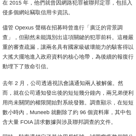
在 2015 年，他們就曾因網路犯罪被聯邦定罪，包括入
侵多個網站竊取信用卡資訊。
儘管 Opexus 聲稱在招募時曾進行「廣泛的背景調
查」，但顯然未能識別出這項關鍵的犯罪前科。這種嚴
重的審查疏漏，讓兩名具有國家級破壞能力的駭客得以
大搖大擺地進入政府資料的核心地帶，為後續的報復行
動埋下了致命引信。
去年 2 月，公司透過視訊會議通知兩人被解僱。然
而，就在公司通知發出後的短短幾分鐘內，兩兄弟便利
用尚未關閉的權限開始對系統發難。調查顯示，在短短
數小時內，Muneeb 就刪除了約 96 個資料庫，其中包
含大量 FOIA 請求數據與涉及聯邦調查的文件。