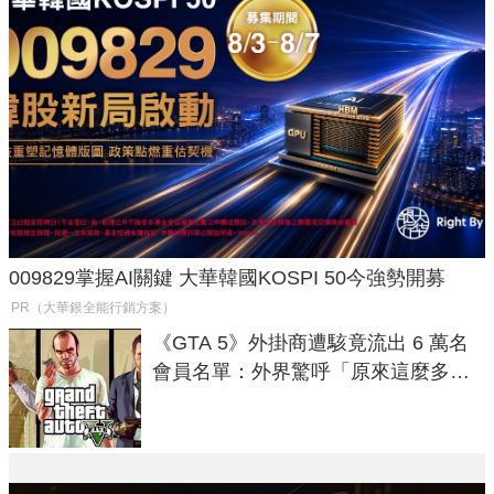
009829掌握AI關鍵 大華韓國KOSPI 50今強勢開募
PR（大華銀全能行銷方案）
《GTA 5》外掛商遭駭竟流出 6 萬名
會員名單：外界驚呼「原來這麼多人
在開掛！」