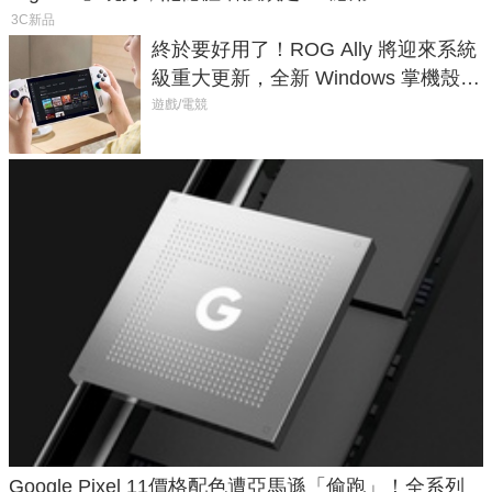
3C新品
終於要好用了！ROG Ally 將迎來系統
級重大更新，全新 Windows 掌機殼模
式讓操作就像 Xbox 一樣順暢
遊戲/電競
Google Pixel 11價格配色遭亞馬遜「偷跑」！全系列