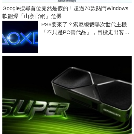
Google搜尋首位竟然是假的！超過70款熱門Windows
軟體爆「山寨官網」危機
PS6要來了？索尼總裁曝次世代主機
「不只是PC替代品」，目標走出客
廳、進軍電競桌面