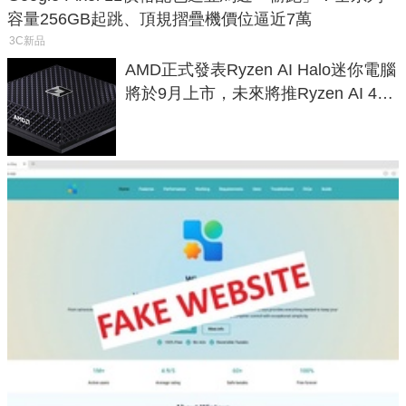
容量256GB起跳、頂規摺疊機價位逼近7萬
3C新品
AMD正式發表Ryzen AI Halo迷你電腦
將於9月上市，未來將推Ryzen AI 400
Max系列處理器與對應升級版