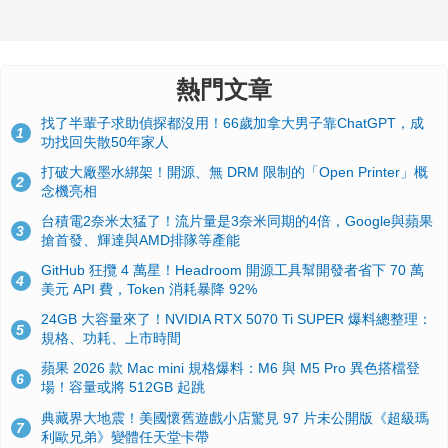
熱門文章
找了半輩子求助偵探都沒用！66歲加拿大男子靠ChatGPT，成
1
功找回失散50年家人
打破大廠墨水綁架！開源、無 DRM 限制的「Open Printer」概
2
念機亮相
台積電2奈米太猛了！流片量是3奈米同期的4倍，Google與蘋果
3
搶首發、輝達與AMD排隊等產能
GitHub 狂攬 4 萬星！Headroom 開源工具幫開發者省下 70 萬
4
美元 API 費，Token 消耗暴降 92%
24GB 大容量來了！NVIDIA RTX 5070 Ti SUPER 爆料總整理：
5
規格、功耗、上市時間
蘋果 2026 款 Mac mini 規格爆料：M6 與 M5 Pro 異色搭檔登
6
場！容量或將 512GB 起跳
典藏界大地震！美國懷舊遊戲小店驚見 97 片未公開版《超級瑪
7
利歐兄弟》變體任天堂卡帶