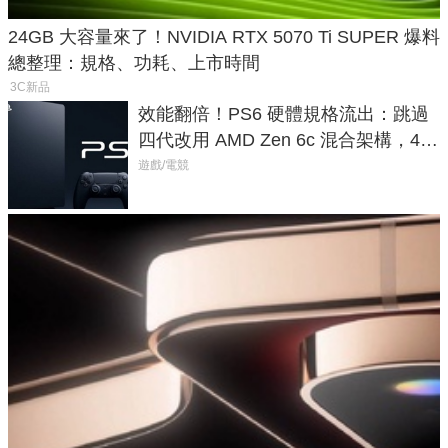
24GB 大容量來了！NVIDIA RTX 5070 Ti SUPER 爆料
總整理：規格、功耗、上市時間
3C新品
效能翻倍！PS6 硬體規格流出：跳過
四代改用 AMD Zen 6c 混合架構，4K
120fps 與全光追時代來臨
遊戲/電競