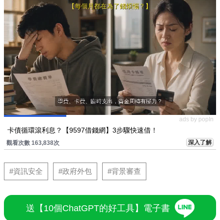
ads by popIn
卡債循環滾利息？【9597借錢網】3步驟快速借！
深入了解
觀看次數 163,838次
#資訊安全
#政府外包
#背景審查
送【10個ChatGPT的好工具】電子書