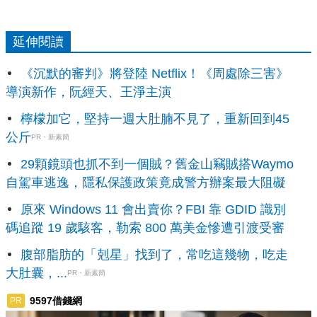
延伸閱讀
《沉默的審判》將登陸 Netflix！《周處除三害》
導演新作，阮經天、王淨主演
檸檬加它，堅持一週大肚腩不見了，重新回到45
公斤
PR・新素簡
29顆鏡頭也抓不到一個賊？舊金山竊賊搭Waymo
自駕車逃逸，隱私保護政策竟成警方辦案最大阻礙
原來 Windows 11 會出賣你？FBI 靠 GDID 識別
碼追蹤 19 歲駭客，勒索 800 萬美金慘遭引渡受審
腹部脂肪的「剋星」找到了，常吃這幾物，吃走
大肚囊，...
PR・新素簡
9597借錢網
PR