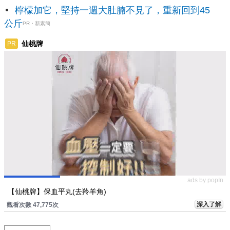
檸檬加它，堅持一週大肚腩不見了，重新回到45
公斤
PR・新素簡
仙桃牌
PR
ads by popIn
【仙桃牌】保血平丸(去羚羊角)
深入了解
觀看次數 47,775次