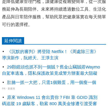
是降低健康管理門檻，讓健康從複雜變簡單，從一次服
務延伸為長期陪伴。未來將持續透過數位工具、生活化
產品與日常陪伴服務，幫助民眾把健康落實在每天簡單
可行的選擇裡。
延伸閱讀
《沉默的審判》將登陸 Netflix！《周處除三害》
導演新作，阮經天、王淨主演
29顆鏡頭也抓不到一個賊？舊金山竊賊搭Waymo
自駕車逃逸，隱私保護政策竟成警方辦案最大阻礙
肚腩一抓一大把，只需1個雞蛋，用一個瘦一個
PR・新素簡
原來 Windows 11 會出賣你？FBI 靠 GDID 識別
碼追蹤 19 歲駭客，勒索 800 萬美金慘遭引渡受審