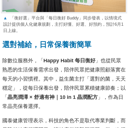
▲
「衡好選」平台與「每日衡好 Buddy」同步發表，以情境式
設計提供個人化健康規劃，主打好懂、好選、好預約，預計6月1
日上線。
選對補給，日常保養衡簡單
除數位服務外，「
Happy Habit 每日衡好
」也從民眾
熟悉的生活保養需求出發，陪伴民眾把健康照顧落實在
每天的小習慣裡。其中，益生菌主打「選對的菌，天天
穩定」，從每日保養出發，陪伴民眾累積健康節奏；以
「
晶亮潤澤 × 舒適有神｜10 in 1 晶潤配方
」，作為日
常晶亮保養選擇。
國泰健康管理表示，科技的角色不是取代專業判斷，而