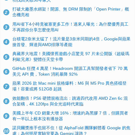
功找回失散50年家人
打破大廠墨水綁架！開源、無 DRM 限制的「Open Printer」概
2
念機亮相
用AI省下4小時竟被塞更多工作！過來人曝光：為什麼優秀員工
3
不再跟你分享怎麼使用AI
台積電2奈米太猛了！流片量是3奈米同期的4倍，Google與蘋果
4
搶首發、輝達與AMD排隊等產能
典藏界大地震！美國懷舊遊戲小店驚見 97 片未公開版《超級瑪
5
利歐兄弟》變體任天堂卡帶
GitHub 狂攬 4 萬星！Headroom 開源工具幫開發者省下 70 萬
6
美元 API 費，Token 消耗暴降 92%
蘋果 2026 款 Mac mini 規格爆料：M6 與 M5 Pro 異色搭檔登
7
場！容量或將 512GB 起跳
效能翻倍！PS6 硬體規格流出：跳過四代改用 AMD Zen 6c 混
8
合架構，4K 120fps 與全光追時代來臨
美國上半年 CD 銷量大增 16%：增速約為黑膠 7 倍，但購買者
9
有一半以上根本沒有播放器
諾貝爾獎推手也留不住！從 AlphaFold 團隊解體看 Google 的焦
10
慮：為何明星實驗室要為 Gemini 讓路？