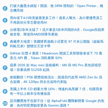
打破大廠墨水綁架！開源、無 DRM 限制的「Open Printer」概
2
念機亮相
用AI省下4小時竟被塞更多工作！過來人曝光：為什麼優秀員工
3
不再跟你分享怎麼使用AI
台積電2奈米太猛了！流片量是3奈米同期的4倍，Google與蘋果
4
搶首發、輝達與AMD排隊等產能
典藏界大地震！美國懷舊遊戲小店驚見 97 片未公開版《超級瑪
5
利歐兄弟》變體任天堂卡帶
GitHub 狂攬 4 萬星！Headroom 開源工具幫開發者省下 70 萬
6
美元 API 費，Token 消耗暴降 92%
蘋果 2026 款 Mac mini 規格爆料：M6 與 M5 Pro 異色搭檔登
7
場！容量或將 512GB 起跳
效能翻倍！PS6 硬體規格流出：跳過四代改用 AMD Zen 6c 混
8
合架構，4K 120fps 與全光追時代來臨
美國上半年 CD 銷量大增 16%：增速約為黑膠 7 倍，但購買者
9
有一半以上根本沒有播放器
諾貝爾獎推手也留不住！從 AlphaFold 團隊解體看 Google 的焦
10
慮：為何明星實驗室要為 Gemini 讓路？