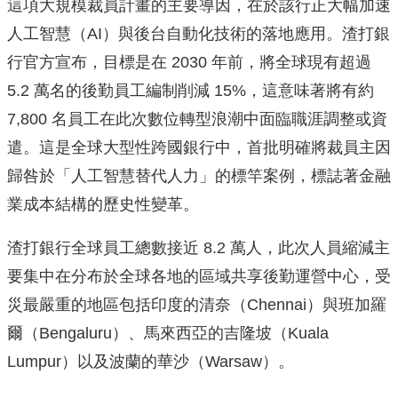
這項大規模裁員計畫的主要導因，在於該行正大幅加速
人工智慧（AI）與後台自動化技術的落地應用。渣打銀
行官方宣布，目標是在 2030 年前，將全球現有超過
5.2 萬名的後勤員工編制削減 15%，這意味著將有約
7,800 名員工在此次數位轉型浪潮中面臨職涯調整或資
遣。這是全球大型性跨國銀行中，首批明確將裁員主因
歸咎於「人工智慧替代人力」的標竿案例，標誌著金融
業成本結構的歷史性變革。
渣打銀行全球員工總數接近 8.2 萬人，此次人員縮減主
要集中在分布於全球各地的區域共享後勤運營中心，受
災最嚴重的地區包括印度的清奈（Chennai）與班加羅
爾（Bengaluru）、馬來西亞的吉隆坡（Kuala
Lumpur）以及波蘭的華沙（Warsaw）。