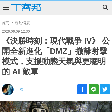
首頁
遊戲/電競
2026.06.09 12:30
《決勝時刻：現代戰爭 IV》 公
開全新進化「DMZ」撤離射擊
模式，支援動態天氣與更聰明
的 AI 敵軍
小治