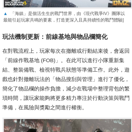
▲
「海鎮」是個活生生的戰鬥世界，由《現代戰爭IV》團隊以
最能引起玩家共鳴的要素，打造更深入且具持續性的戰鬥體驗]
玩法機制更新：前線基地與物品欄簡化
在對戰流程上，玩家每次在撤離或行動結束後，會返回
「前線作戰基地 (FOB)」。在此可以進行小隊重新集
結、整裝備戰、檢視特戰兵狀態等準備工作。此外，遊
戲也針對撤離玩法的「物品搜刮與管理」進行了優化，
簡化了物品欄的操作負擔，減少在戰場中整理背包的繁
瑣時間，讓玩家能夠將更多精力專注於行動決策與戰鬥
準備，在風險與獎勵之間進行權衡。