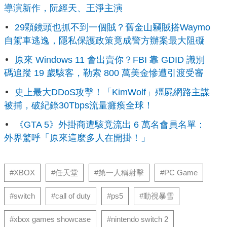
導演新作，阮經天、王淨主演
29顆鏡頭也抓不到一個賊？舊金山竊賊搭Waymo
自駕車逃逸，隱私保護政策竟成警方辦案最大阻礙
原來 Windows 11 會出賣你？FBI 靠 GDID 識別
碼追蹤 19 歲駭客，勒索 800 萬美金慘遭引渡受審
史上最大DDoS攻擊！「KimWolf」殭屍網路主謀
被捕，破紀錄30Tbps流量癱瘓全球！
《GTA 5》外掛商遭駭竟流出 6 萬名會員名單：
外界驚呼「原來這麼多人在開掛！」
#XBOX
#任天堂
#第一人稱射擊
#PC Game
#switch
#call of duty
#ps5
#動視暴雪
#xbox games showcase
#nintendo switch 2