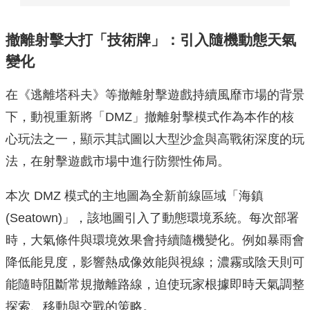
撤離射擊大打「技術牌」：引入隨機動態天氣
變化
在《逃離塔科夫》等撤離射擊遊戲持續風靡市場的背景
下，動視重新將「DMZ」撤離射擊模式作為本作的核
心玩法之一，顯示其試圖以大型沙盒與高戰術深度的玩
法，在射擊遊戲市場中進行防禦性佈局。
本次 DMZ 模式的主地圖為全新前線區域「海鎮
(Seatown)」，該地圖引入了動態環境系統。每次部署
時，大氣條件與環境效果會持續隨機變化。例如暴雨會
降低能見度，影響熱成像效能與視線；濃霧或陰天則可
能隨時阻斷常規撤離路線，迫使玩家根據即時天氣調整
探索、移動與交戰的策略。