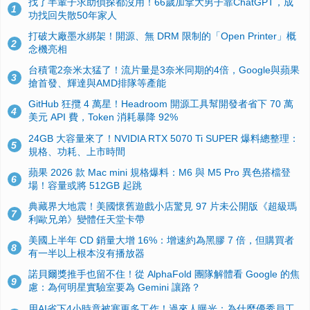
找了半輩子求助偵探都沒用！66歲加拿大男子靠ChatGPT，成
1
功找回失散50年家人
打破大廠墨水綁架！開源、無 DRM 限制的「Open Printer」概
2
念機亮相
台積電2奈米太猛了！流片量是3奈米同期的4倍，Google與蘋果
3
搶首發、輝達與AMD排隊等產能
GitHub 狂攬 4 萬星！Headroom 開源工具幫開發者省下 70 萬
4
美元 API 費，Token 消耗暴降 92%
24GB 大容量來了！NVIDIA RTX 5070 Ti SUPER 爆料總整理：
5
規格、功耗、上市時間
蘋果 2026 款 Mac mini 規格爆料：M6 與 M5 Pro 異色搭檔登
6
場！容量或將 512GB 起跳
典藏界大地震！美國懷舊遊戲小店驚見 97 片未公開版《超級瑪
7
利歐兄弟》變體任天堂卡帶
美國上半年 CD 銷量大增 16%：增速約為黑膠 7 倍，但購買者
8
有一半以上根本沒有播放器
諾貝爾獎推手也留不住！從 AlphaFold 團隊解體看 Google 的焦
9
慮：為何明星實驗室要為 Gemini 讓路？
用AI省下4小時竟被塞更多工作！過來人曝光：為什麼優秀員工