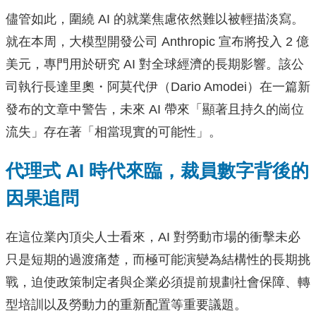
儘管如此，圍繞 AI 的就業焦慮依然難以被輕描淡寫。
就在本周，大模型開發公司 Anthropic 宣布將投入 2 億
美元，專門用於研究 AI 對全球經濟的長期影響。該公
司執行長達里奧・阿莫代伊（Dario Amodei）在一篇新
發布的文章中警告，未來 AI 帶來「顯著且持久的崗位
流失」存在著「相當現實的可能性」。
代理式 AI 時代來臨，裁員數字背後的
因果追問
在這位業內頂尖人士看來，AI 對勞動市場的衝擊未必
只是短期的過渡痛楚，而極可能演變為結構性的長期挑
戰，迫使政策制定者與企業必須提前規劃社會保障、轉
型培訓以及勞動力的重新配置等重要議題。