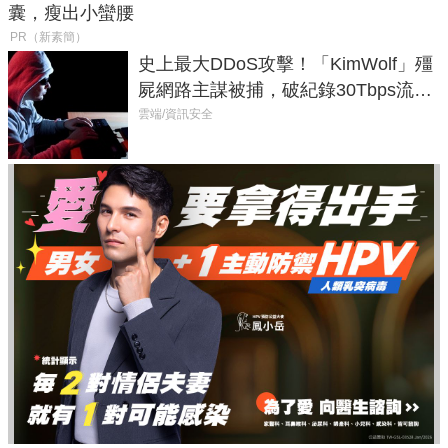
囊，瘦出小蠻腰
PR（新素簡）
史上最大DDoS攻擊！「KimWolf」殭
屍網路主謀被捕，破紀錄30Tbps流量
癱瘓全球！
雲端/資訊安全