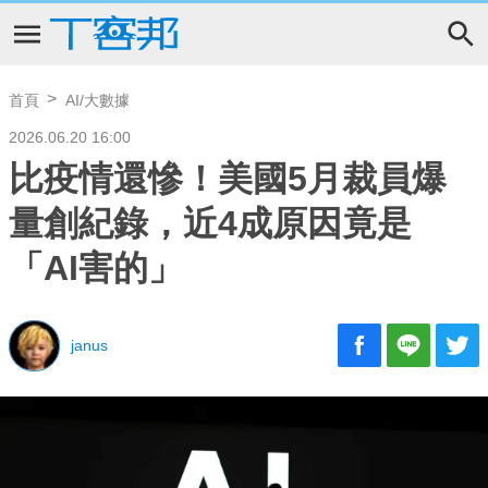
首頁
AI/大數據
2026.06.20 16:00
比疫情還慘！美國5月裁員爆
量創紀錄，近4成原因竟是
「AI害的」
janus