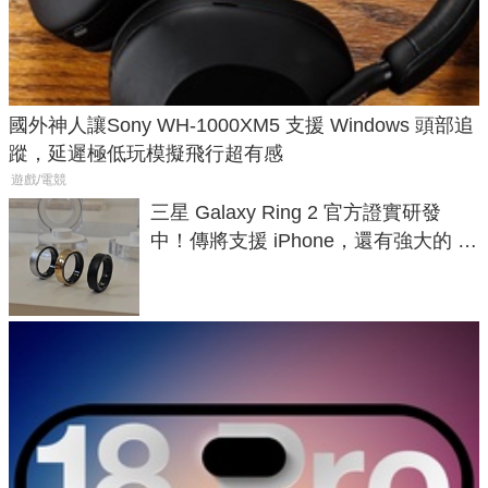
國外神人讓Sony WH-1000XM5 支援 Windows 頭部追
蹤，延遲極低玩模擬飛行超有感
遊戲/電競
三星 Galaxy Ring 2 官方證實研發
中！傳將支援 iPhone，還有強大的 AI
與智慧家電連動功能