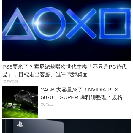
PS6要來了？索尼總裁曝次世代主機「不只是PC替代
品」，目標走出客廳、進軍電競桌面
遊戲/電競
24GB 大容量來了！NVIDIA RTX
5070 Ti SUPER 爆料總整理：規格、
功耗、上市時間
3C新品