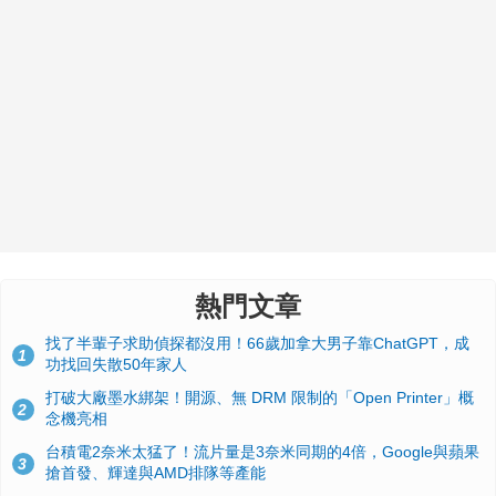
熱門文章
找了半輩子求助偵探都沒用！66歲加拿大男子靠ChatGPT，成
1
功找回失散50年家人
打破大廠墨水綁架！開源、無 DRM 限制的「Open Printer」概
2
念機亮相
台積電2奈米太猛了！流片量是3奈米同期的4倍，Google與蘋果
3
搶首發、輝達與AMD排隊等產能