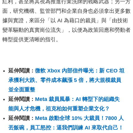
紅利，甚至將其視為推進行業洗牌的戰略武器；另一方
面，研究機構、監管部門和企業自身也必須拿出更多數
據與實證，來區分「以 AI 為藉口的裁員」與「由技術
變革驅動的真實崗位流失」，以便為政策回應和勞動者
轉型提供更清晰的指引。
延伸閱讀：
微軟 Xbox 內部信件曝光：新 CEO 坦
承獲利大跌、零件成本飆漲 5 倍，將大規模裁員
並全面重整
延伸閱讀：
Meta 裁員風暴：AI 轉型下的組織失
能與人才危機，祖克柏如何重塑企業文化？
延伸閱讀：
Meta 啟動全球 10% 大裁員！7800 人
丟飯碗，員工怒控：逼我們訓練 AI 來取代自己！