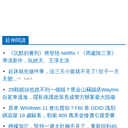
延伸閱讀
《沉默的審判》將登陸 Netflix！《周處除三害》
導演新作，阮經天、王淨主演
起床就先做件事，沒三天小腹就不見了! 肚子一天
天變...
PR・新素簡
29顆鏡頭也抓不到一個賊？舊金山竊賊搭Waymo
自駕車逃逸，隱私保護政策竟成警方辦案最大阻礙
原來 Windows 11 會出賣你？FBI 靠 GDID 識別
碼追蹤 19 歲駭客，勒索 800 萬美金慘遭引渡受審
檸檬加它，堅持一週大肚腩不見了，重新回到45