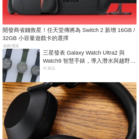
開發商省錢救星！任天堂傳將為 Switch 2 新增 16GB /
32GB 小容量遊戲卡的選擇
遊戲/電競
三星發表 Galaxy Watch Ultra2 與
Watch9 智慧手錶，導入潛水與越野跑
導航功能
3C新品