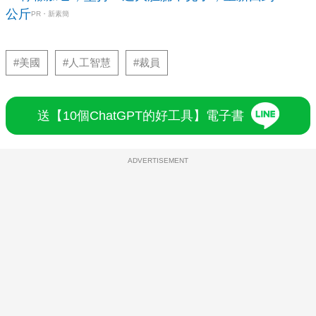
公斤
PR・新素簡
#美國
#人工智慧
#裁員
送【10個ChatGPT的好工具】電子書
ADVERTISEMENT