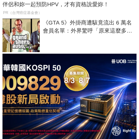
伴侶和妳一起預防HPV，才有資格說愛妳！
PR（台灣癌症基金會）
《GTA 5》外掛商遭駭竟流出 6 萬名
會員名單：外界驚呼「原來這麼多人
在開掛！」