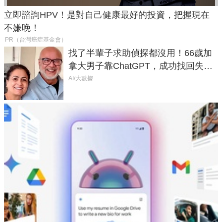
立即諮詢HPV！是對自己健康最好的投資，把握現在
不嫌晚！
PR（台灣癌症基金會）
找了半輩子求助偵探都沒用！66歲加
拿大男子靠ChatGPT，成功找回失散
50年家人
AI/大數據