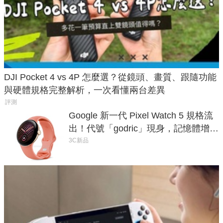
DJI Pocket 4 vs 4P 怎麼選？從鏡頭、畫質、跟隨功能
與硬體規格完整解析，一次看懂兩台差異
評測
Google 新一代 Pixel Watch 5 規格流
出！代號「godric」現身，記憶體增強
鎖定 AI 應用
3C新品