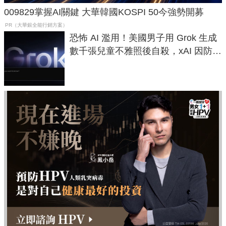
009829掌握AI關鍵 大華韓國KOSPI 50今強勢開募
PR（大華銀全能行銷方案）
恐怖 AI 濫用！美國男子用 Grok 生成
數千張兒童不雅照後自殺，xAI 因防護
失靈與不配合警方遭起訴