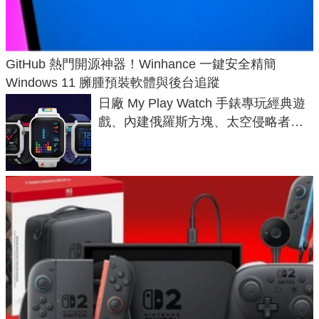
GitHub 熱門開源神器！Winhance 一鍵安全精簡
Windows 11 臃腫預裝軟體與後台追蹤
日廠 My Play Watch 手錶專玩經典遊
戲、內建俄羅斯方塊、太空侵略者，
不過竟然不能連手機？