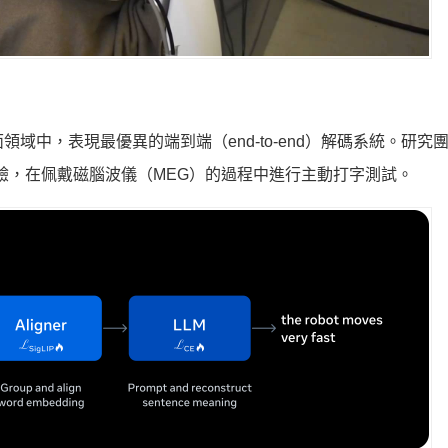
式腦機介面領域中，表現最優異的端到端（end-to-end）解碼系統。研
參與實驗，在佩戴磁腦波儀（MEG）的過程中進行主動打字測試。