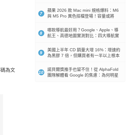
市時間
蘋果 2026 款 Mac mini 規格爆料：M6
7
與 M5 Pro 異色搭檔登場！容量或將
512GB 起跳
哪款導航最好用？Google、Apple、導
8
航王、高德地圖實測對比：四大導航實
測懶人包
美國上半年 CD 銷量大增 16%：增速約
9
為黑膠 7 倍，但購買者有一半以上根本
沒有播放器
諾貝爾獎推手也留不住！從 AlphaFold
解碼為文
10
團隊解體看 Google 的焦慮：為何明星
實驗室要為 Gemini 讓路？