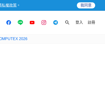
隱私權政策
。
我同意
登入
註冊
OMPUTEX 2026