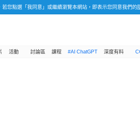
，若您點選「我同意」或繼續瀏覽本網站，即表示您同意我們的
片
活動
討論區
課程
#AI ChatGPT
深度有料
C