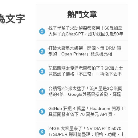
熱門文章
轉為文字
找了半輩子求助偵探都沒用！66歲加拿
1
大男子靠ChatGPT，成功找回失散50年
家人
打破大廠墨水綁架！開源、無 DRM 限
2
制的「Open Printer」概念機亮相
記憶體漲太兇連老闆都怕了？SK海力士
3
竟然認了價格「不正常」：再漲下去不
是好事
台積電2奈米太猛了！流片量是3奈米同
4
期的4倍，Google與蘋果搶首發、輝達
與AMD排隊等產能
GitHub 狂攬 4 萬星！Headroom 開源工
5
具幫開發者省下 70 萬美元 API 費，
Token 消耗暴降 92%
24GB 大容量來了！NVIDIA RTX 5070
6
Ti SUPER 爆料總整理：規格、功耗、上