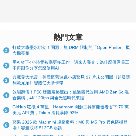
熱門文章
打破大廠墨水綁架！開源、無 DRM 限制的「Open Printer」概
1
念機亮相
用AI省下4小時竟被塞更多工作！過來人曝光：為什麼優秀員工
2
不再跟你分享怎麼使用AI
典藏界大地震！美國懷舊遊戲小店驚見 97 片未公開版《超級瑪
3
利歐兄弟》變體任天堂卡帶
效能翻倍！PS6 硬體規格流出：跳過四代改用 AMD Zen 6c 混
4
合架構，4K 120fps 與全光追時代來臨
GitHub 狂攬 4 萬星！Headroom 開源工具幫開發者省下 70 萬
5
美元 API 費，Token 消耗暴降 92%
蘋果 2026 款 Mac mini 規格爆料：M6 與 M5 Pro 異色搭檔登
6
場！容量或將 512GB 起跳