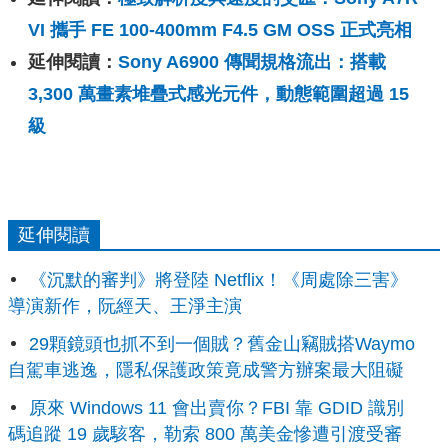
VI 攜手 FE 100-400mm F4.5 GM OSS 正式亮相
延伸閱讀：
Sony A6900 傳聞規格流出：搭載
3,300 萬畫素堆疊式感光元件，動態範圍超過 15
級
延伸閱讀
《沉默的審判》將登陸 Netflix！《周處除三害》
導演新作，阮經天、王淨主演
29顆鏡頭也抓不到一個賊？舊金山竊賊搭Waymo
自駕車逃逸，隱私保護政策竟成警方辦案最大阻礙
原來 Windows 11 會出賣你？FBI 靠 GDID 識別
碼追蹤 19 歲駭客，勒索 800 萬美金慘遭引渡受審