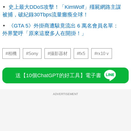
史上最大DDoS攻擊！「KimWolf」殭屍網路主謀
被捕，破紀錄30Tbps流量癱瘓全球！
《GTA 5》外掛商遭駭竟流出 6 萬名會員名單：
外界驚呼「原來這麼多人在開掛！」
#相機
#Sony
#攝影器材
#fx5
#rx10 v
送【10個ChatGPT的好工具】電子書
ADVERTISEMENT