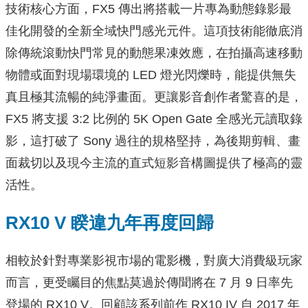
技術核心方面，FX5 傳出將搭載一片專為動態錄影最
佳化開發的全新全域快門感光元件。這項技術能徹底消
除傳統滾動快門常見的動態果凍效應，在拍攝高速移動
物體或面對現場環境的 LED 燈光閃爍時，能提供無失
真且極其流暢的純淨畫面。更讓影音創作者驚喜的是，
FX5 將支援 3:2 比例的 5K Open Gate 全感光元讀取錄
影，這打破了 Sony 過往的規格堅持，為後期剪輯、畫
面裁切以及現今主流的直式短影音構圖提供了極高的靈
活性。
RX10 V 睽違九年再度回歸
相較於針對專業影視市場的電影機，對廣大消費級玩家
而言，更受矚目的焦點莫過於傳聞將在 7 月 9 日率先
登場的 RX10 V。回顧該系列前作 RX10 IV 自 2017 年