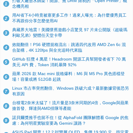
打破大廠墨水綁架！開源、無 DRM 限制的「Open Printer」概
1
念機亮相
用AI省下4小時竟被塞更多工作！過來人曝光：為什麼優秀員工
2
不再跟你分享怎麼使用AI
典藏界大地震！美國懷舊遊戲小店驚見 97 片未公開版《超級瑪
3
利歐兄弟》變體任天堂卡帶
效能翻倍！PS6 硬體規格流出：跳過四代改用 AMD Zen 6c 混
4
合架構，4K 120fps 與全光追時代來臨
GitHub 狂攬 4 萬星！Headroom 開源工具幫開發者省下 70 萬
5
美元 API 費，Token 消耗暴降 92%
蘋果 2026 款 Mac mini 規格爆料：M6 與 M5 Pro 異色搭檔登
6
場！容量或將 512GB 起跳
Linux 市占率突然翻倍、Windows 跌破六成？最新數據背後恐另
7
有原因
台積電2奈米太猛了！流片量是3奈米同期的4倍，Google與蘋果
8
搶首發、輝達與AMD排隊等產能
諾貝爾獎推手也留不住！從 AlphaFold 團隊解體看 Google 的焦
9
慮：為何明星實驗室要為 Gemini 讓路？
ASUS Pad 開賣！12.2 吋雙層 OLED、售價 19,900 元，指定電