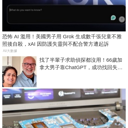
恐怖 AI 濫用！美國男子用 Grok 生成數千張兒童不雅
照後自殺，xAI 因防護失靈與不配合警方遭起訴
AI/大數據
找了半輩子求助偵探都沒用！66歲加
拿大男子靠ChatGPT，成功找回失散
50年家人