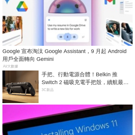
Google 宣布淘汰 Google Assistant，9 月起 Android
用戶全面轉向 Gemini
AI/大數據
手把、行動電源合體！Belkin 推
Switch 2 磁吸充電手把殼，續航最高
延長 1.5 倍
3C新品