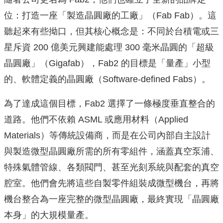
位：打造一座「製造晶圓廠的工廠」（Fab Fab）。這
聽起來有些拗口，但其核心概念是：不同於台積電或三
星斥資 200 億美元興建能處理 300 毫米晶圓的「超級
晶圓廠」（Gigafab），Fab2 的目標是「量產」小型
的、軟體定義的晶圓廠（Software-defined Fabs）。
為了達成這個目標，Fab2 選擇了一條極度垂直整合的
道路。他們不依賴 ASML 或應用材料（Applied
Materials）等傳統設備商，而是在公司內部自主設計
與製造微型晶圓廠所需的所有零組件，涵蓋真空泵浦、
特殊氣體管線、各類閥門、甚至光刻系統與配套的真空
腔室。他們會先將這些自製零件組裝成微型機台，再將
機台整合為一座完整的微型晶圓廠，最終實現「晶圓廠
本身」的大規模量產。