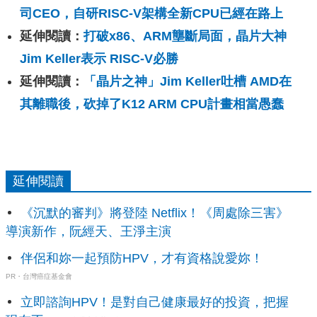
司CEO，自研RISC-V架構全新CPU已經在路上
延伸閱讀：
打破x86、ARM壟斷局面，晶片大神
Jim Keller表示 RISC-V必勝
延伸閱讀：
「晶片之神」Jim Keller吐槽 AMD在
其離職後，砍掉了K12 ARM CPU計畫相當愚蠢
延伸閱讀
《沉默的審判》將登陸 Netflix！《周處除三害》
導演新作，阮經天、王淨主演
伴侶和妳一起預防HPV，才有資格說愛妳！
PR・台灣癌症基金會
立即諮詢HPV！是對自己健康最好的投資，把握