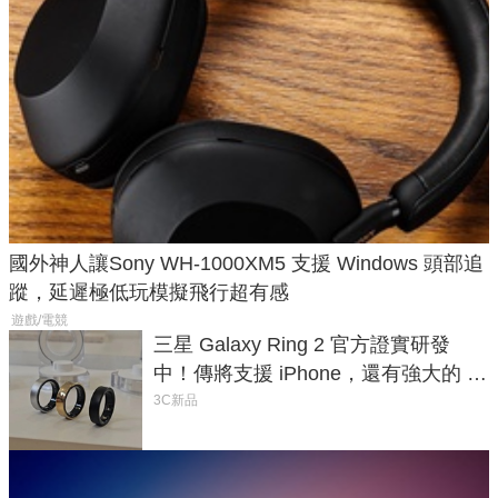
國外神人讓Sony WH-1000XM5 支援 Windows 頭部追
蹤，延遲極低玩模擬飛行超有感
遊戲/電競
三星 Galaxy Ring 2 官方證實研發
中！傳將支援 iPhone，還有強大的 AI
與智慧家電連動功能
3C新品