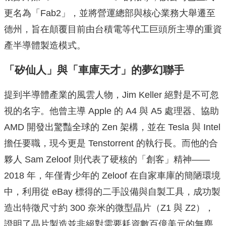
更名為「Fab2」，並將營運總部與核心業務大舉遷至
德州，旨在顛覆目前由台積電等代工巨頭所主導的重資
產半導體製造模式。
「矽仙人」與「車庫天才」的夢幻聯手
提到半導體產業的風雲人物，Jim Keller 絕對是不可忽
視的名字。他曾主導 Apple 的 A4 與 A5 處理器、協助
AMD 開發出驚豔全球的 Zen 架構，並在 Tesla 與 Intel
擔任要職，現今更是 Tenstorrent 的執行長。而他的合
夥人 Sam Zeloof 則代表了硬核的「創客」精神——
2018 年，年僅青少年的 Zeloof 在自家車庫的簡陋環境
中，利用從 eBay 標得的二手設備與自製工具，成功製
造出特徵尺寸約 300 奈米的微型晶片（Z1 與 Z2），
證明了晶片製造並非絕對需要耗資數百億美元的無塵