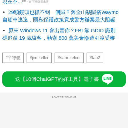
現在不...
PR・台灣癌症基金會
29顆鏡頭也抓不到一個賊？舊金山竊賊搭Waymo
自駕車逃逸，隱私保護政策竟成警方辦案最大阻礙
原來 Windows 11 會出賣你？FBI 靠 GDID 識別
碼追蹤 19 歲駭客，勒索 800 萬美金慘遭引渡受審
#半導體
#jim keller
#sam zeloof
#fab2
送【10個ChatGPT的好工具】電子書
ADVERTISEMENT